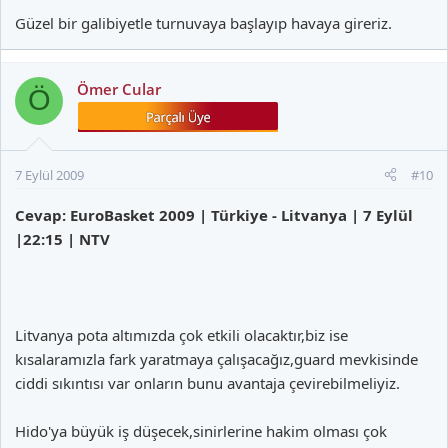
Güzel bir galibiyetle turnuvaya başlayıp havaya gireriz.
Ömer Cular
Ö
7 Eylül 2009
#10
Cevap: EuroBasket 2009 | Türkiye - Litvanya | 7 Eylül
|22:15 | NTV
Litvanya pota altımızda çok etkili olacaktır,biz ise
kısalaramızla fark yaratmaya çalışacağız,guard mevkisinde
ciddi sıkıntısı var onların bunu avantaja çevirebilmeliyiz.
Hido'ya büyük iş düşecek,sinirlerine hakim olması çok