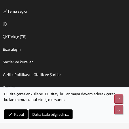
Tema seçici
Türkçe (TR)
Bize ulaşın
Şartlar ve kurallar
Gizlilik Politikası – Gizlilik ve Şartlar
Yardım
Bu site çerezler kullanır. Bu siteyi kullanmaya devam ederek çerez
Üst
kullanımımızı kabul etmiş olursunuz.
Ana sayfa
Alt
R
Kabul
Daha fazla bilgi edin…
S
S