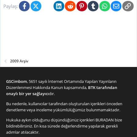
Facebook
X (Twitter)
Bluesky
LinkedIn
Reddit
Pinterest
Tumblr
WhatsApp
E-posta
Li
Paylaş:
2009 Arşiv
GSCimbom
, 5651 sayılı İnternet Ortamında Yapılan Yayınların
Düzenlenmesi Hakkında Kanun kapsamında,
BTK tarafından
onaylı bir yer sağlayıcı
dır.
Bu nedenle, kullanıcılar tarafından oluşturulan içerikleri önceden
denetleme veya inceleme yükümlülüğümüz bulunmamaktadır.
Hukuka aykırı olduğunu düşündüğünüz içerikleri
BURADAN
bize
bildirebilirsiniz. En kısa sürede değerlendirme yapılarak gerekli
adımlar atılacaktır.