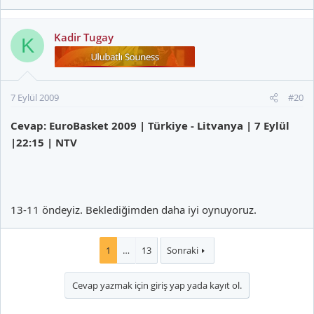
Kadir Tugay
K
7 Eylül 2009
#20
Cevap: EuroBasket 2009 | Türkiye - Litvanya | 7 Eylül
|22:15 | NTV
13-11 öndeyiz. Beklediğimden daha iyi oynuyoruz.
1
…
13
Sonraki
Cevap yazmak için giriş yap yada kayıt ol.