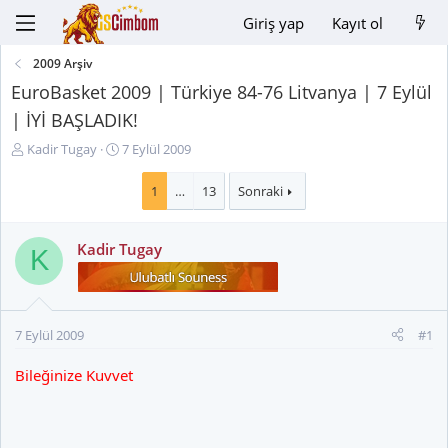
Giriş yap
Kayıt ol
2009 Arşiv
EuroBasket 2009 | Türkiye 84-76 Litvanya | 7 Eylül
| İYİ BAŞLADIK!
K
B
Kadir Tugay
7 Eylül 2009
o
a
n
ş
1
…
13
Sonraki
u
l
y
a
Kadir Tugay
u
n
K
B
g
a
ı
ş
ç
l
t
7 Eylül 2009
#1
a
a
t
r
Bileğinize Kuvvet
a
i
n
h
i