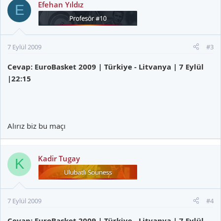
Efehan Yıldız
E
7 Eylül 2009
#3
Cevap: EuroBasket 2009 | Türkiye - Litvanya | 7 Eylül
|22:15
Alırız biz bu maçı
Kadir Tugay
K
7 Eylül 2009
#4
Cevap: EuroBasket 2009 | Türkiye - Litvanya | 7 Eylül