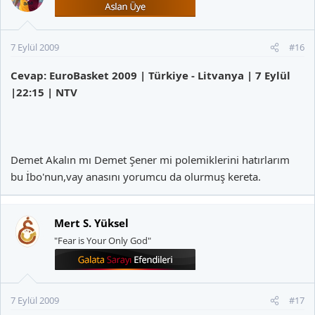
7 Eylül 2009
#16
Cevap: EuroBasket 2009 | Türkiye - Litvanya | 7 Eylül
|22:15 | NTV
Demet Akalın mı Demet Şener mi polemiklerini hatırlarım
bu İbo'nun,vay anasını yorumcu da olurmuş kereta.
Mert S. Yüksel
"Fear is Your Only God"
7 Eylül 2009
#17