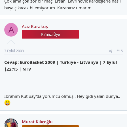
Çok ama çok zor bir maç. Ersan, Lavrinovic kardeşlerle nasıl
başa çıkacak bilemiyorum. Kazanırız umarım..
Aziz Karakuş
A
7 Eylül 2009
#15
Cevap: EuroBasket 2009 | Türkiye - Litvanya | 7 Eylül
|22:15 | NTV
İbrahim Kutluay'da yorumcu olmuş.. Hey gidi yalan dünya..
Murat Kılıçoğlu