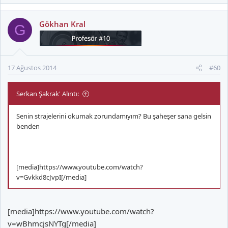
Gökhan Kral
G
17 Ağustos 2014
#60
Serkan Şakrak' Alıntı:
Senin strajelerini okumak zorundamıyım? Bu şaheşer sana gelsin
benden
[media]https://www.youtube.com/watch?
v=Gvkkd8cJvpI[/media]
[media]https://www.youtube.com/watch?
v=wBhmcjsNYTg[/media]