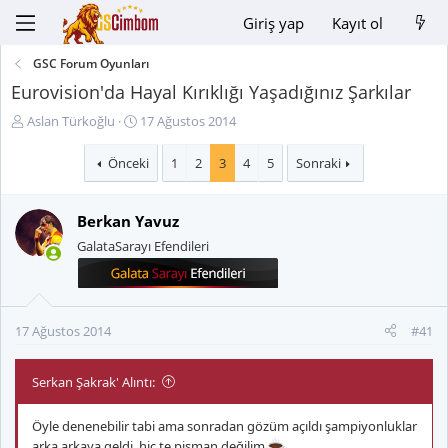
Giriş yap
Kayıt ol
GSC Forum Oyunları
Eurovision'da Hayal Kırıklığı Yaşadığınız Şarkılar
K
B
Aslan Türkoğlu
17 Ağustos 2014
o
a
n
ş
Önceki
1
2
3
4
5
Sonraki
u
l
y
a
Berkan Yavuz
u
n
B
g
GalataSarayı Efendileri
a
ı
ş
ç
l
t
a
a
17 Ağustos 2014
#41
t
r
a
i
n
h
Serkan Şakrak' Alıntı:
i
Öyle denenebilir tabi ama sonradan gözüm açıldı şampiyonluklar
arka arkaya geldi, hiç te pişman değilim