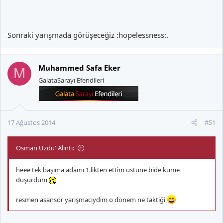
Cem Karaca, Ayna( ne alaka ben de bilmiyorum ama öyle), Yeni
Sonraki yarışmada görüşeceğiz :hopelessness:.
Türkü, Yavuz Çetin, ve Erkin Baba dışında çok dinlemiyorum
zaten.
Muhammed Safa Eker
M
GalataSarayı Efendileri
Unuttuğum 1-2 isim daha vardır tabi.
17 Ağustos 2014
#51
Osman Uzdu' Alıntı:
heee tek başıma adamı 1.likten ettim üstüne bide küme
düşürdüm
resmen asansör yarışmacıydım o dönem ne taktiği