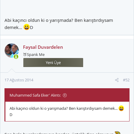
Abi kaçıncı oldun ki o yarışmada? Ben karıştırdıysam
demek...
D
Faysal Duvardelen
🍑Spank Me
17 Ağustos 2014
#52
Muhammed Safa Eker' Alıntı:
Abi kaçıncı oldun ki o yarışmada? Ben karıştırdıysam demek...
D