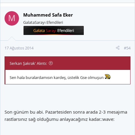
Muhammed Safa Eker
M
GalataSarayı Efendileri
17 Ağustos 2014
#54
Serkan Şakrak' Alıntı:
Sen hala buralardamısın kardeş, üstelik Gse olmuşun
Son günüm bu abi. Pazartesiden sonra arada 2-3 mesajıma
rastlarsınız sağ olduğumu anlayacağınız kadar.:wave: