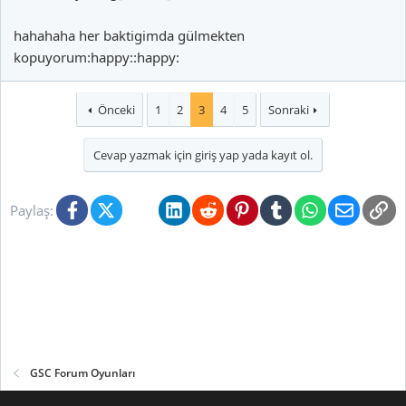
hahahaha her baktigimda gülmekten
kopuyorum:happy::happy:
Önceki
1
2
3
4
5
Sonraki
Cevap yazmak için giriş yap yada kayıt ol.
Facebook
X (Twitter)
Bluesky
LinkedIn
Reddit
Pinterest
Tumblr
WhatsApp
E-posta
Li
Paylaş:
GSC Forum Oyunları