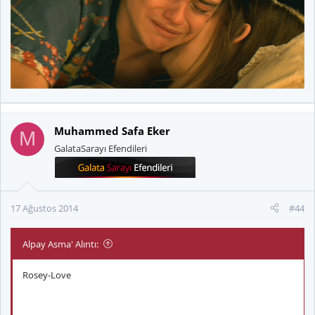
Muhammed Safa Eker
M
GalataSarayı Efendileri
17 Ağustos 2014
#44
Alpay Asma' Alıntı:
Rosey-Love