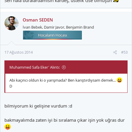
Sen hala buralardamısın kardeş, üstelik Gse olmuşun
Osman SEDEN
İvan Bebek, Damir Javor, Benjamin Brand
17 Ağustos 2014
#53
Muhammed Safa Eker' Alıntı:
Abi kaçıncı oldun ki o yarışmada? Ben karıştırdıysam demek...
D
bilmiyorum ki gelişine vurdum :d
bakmayalımda zaten iyi bi sıralama çıkar işin yok uğras dur