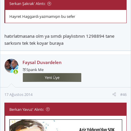
Serkan Şakrak' Alıntı:
Hayret Haggardı yazmamışın bu sefer
hatırlatmasana olm ya sımdı playlıstının 1298894 tane
sarkısını tek tek koyar buraya
Faysal Duvardelen
🍑Spank Me
17 Ağustos 2014
#46
Berkan Yavuz' Alıntı: