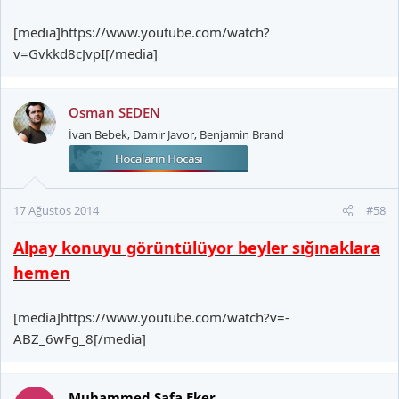
Unuttuğum 1-2 isim daha vardır tabi.
[media]https://www.youtube.com/watch?
v=Gvkkd8cJvpI[/media]
Osman SEDEN
İvan Bebek, Damir Javor, Benjamin Brand
17 Ağustos 2014
#58
Alpay konuyu görüntülüyor beyler sığınaklara
hemen
[media]https://www.youtube.com/watch?v=-
ABZ_6wFg_8[/media]
Muhammed Safa Eker