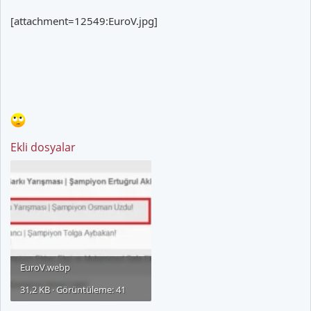
[attachment=12549:EuroV.jpg]
Ekli dosyalar
EuroV.webp
31,2 KB · Görüntüleme: 41