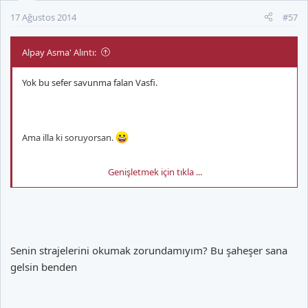
17 Ağustos 2014
#57
Alpay Asma' Alıntı:
Yok bu sefer savunma falan Vasfi.
Ama illa ki soruyorsan.
Genişletmek için tıkla ...
Aksu ve Türk Müziği'ni çok sevmiyorum.
Cem Karaca, Ayna( ne alaka ben de bilmiyorum ama öyle), Yeni
Senin strajelerini okumak zorundamıyım? Bu şaheşer sana
Türkü, Yavuz Çetin, ve Erkin Baba dışında çok dinlemiyorum
gelsin benden
zaten.