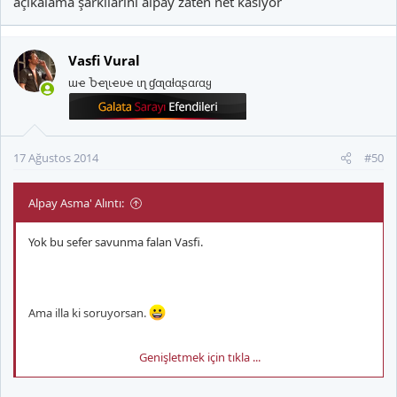
açıkalama şarkılarını alpay zaten net kasıyor
Vasfi Vural
ɯҽ Ⴆҽʅιҽʋҽ ιɳ ɠαʅαƚαʂαɾαყ
17 Ağustos 2014
#50
Alpay Asma' Alıntı:
Yok bu sefer savunma falan Vasfi.
Ama illa ki soruyorsan.
Genişletmek için tıkla ...
Aksu ve Türk Müziği'ni çok sevmiyorum.