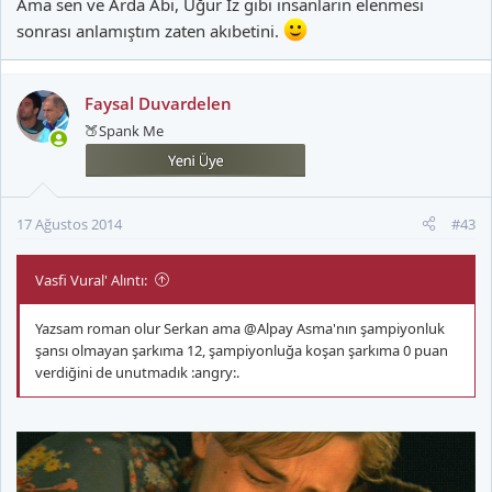
Ama sen ve Arda Abi, Uğur İz gibi insanların elenmesi
sonrası anlamıştım zaten akıbetini.
Faysal Duvardelen
🍑Spank Me
17 Ağustos 2014
#43
Vasfi Vural' Alıntı:
Yazsam roman olur Serkan ama
@Alpay Asma
'nın şampiyonluk
şansı olmayan şarkıma 12, şampiyonluğa koşan şarkıma 0 puan
verdiğini de unutmadık :angry:.