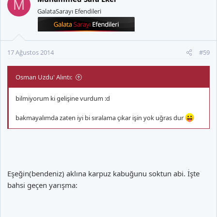
M
GalataSarayı Efendileri
17 Ağustos 2014
#59
Osman Uzdu' Alıntı:
bilmiyorum ki gelişine vurdum :d
bakmayalımda zaten iyi bi sıralama çıkar işin yok uğras dur
Eşeğin(bendeniz) aklına karpuz kabuğunu soktun abi. İşte
bahsi geçen yarışma: