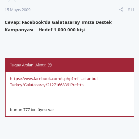
15 Mayıs 2009
#11
Cevap: Facebook'da Galatasaray'ımıza Destek
Kampanyası | Hedef 1.000.000 kişi
Tugay Arslan' Alıntı:
https://www.facebook.com/s.php?ref=...stanbul-
Turkey/Galatasaray/21271668361?ref=ts
bunun 777 bin üyesi var