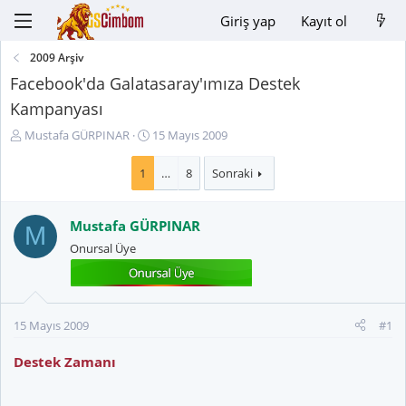
Giriş yap
Kayıt ol
2009 Arşiv
Facebook'da Galatasaray'ımıza Destek
Kampanyası
K
B
Mustafa GÜRPINAR
15 Mayıs 2009
o
a
n
ş
1
…
8
Sonraki
u
l
y
a
Mustafa GÜRPINAR
u
n
M
B
g
Onursal Üye
a
ı
ş
ç
l
t
a
a
15 Mayıs 2009
#1
t
r
a
i
Destek Zamanı
n
h
i