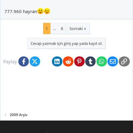
777.960 hayran
1
…
8
Sonraki
Cevap yazmak için giriş yap yada kayıt ol.
Facebook
X (Twitter)
Bluesky
LinkedIn
Reddit
Pinterest
Tumblr
WhatsApp
E-posta
Li
Paylaş:
2009 Arşiv