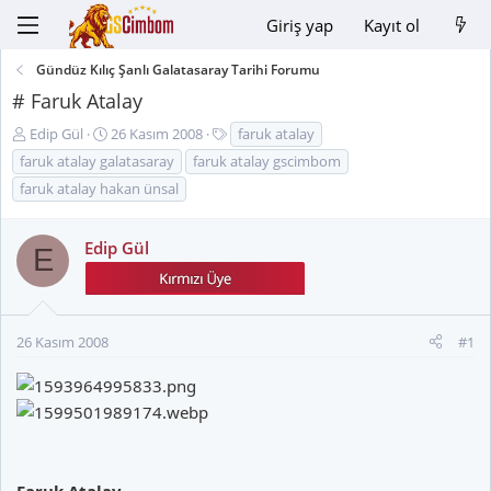
Giriş yap
Kayıt ol
Gündüz Kılıç Şanlı Galatasaray Tarihi Forumu
# Faruk Atalay
K
B
E
Edip Gül
26 Kasım 2008
faruk atalay
o
a
t
faruk atalay galatasaray
faruk atalay gscimbom
n
ş
i
faruk atalay hakan ünsal
u
l
k
y
a
e
u
n
t
Edip Gül
E
B
g
l
a
ı
e
ş
ç
r
l
t
26 Kasım 2008
#1
a
a
t
r
a
i
n
h
i
Faruk Atalay