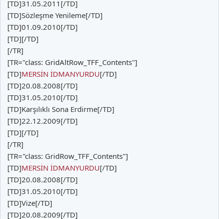
[TD]31.05.2011[/TD]
[TD]Sözleşme Yenileme[/TD]
[TD]01.09.2010[/TD]
[TD][/TD]
[/TR]
[TR="class: GridAltRow_TFF_Contents"]
[TD]
MERSİN İDMANYURDU
[/TD]
[TD]20.08.2008[/TD]
[TD]31.05.2010[/TD]
[TD]Karşılıklı Sona Erdirme[/TD]
[TD]22.12.2009[/TD]
[TD][/TD]
[/TR]
[TR="class: GridRow_TFF_Contents"]
[TD]
MERSİN İDMANYURDU
[/TD]
[TD]20.08.2008[/TD]
[TD]31.05.2010[/TD]
[TD]Vize[/TD]
[TD]20.08.2009[/TD]