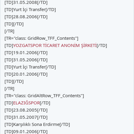
[TD]31.05.2008[/TD]
[TD]Yurt İçi Transfer[/TD]
[TD]28.08.2006[/TD]
[TD][/TD]
[/TR]
[TR="class: GridRow_TFF_Contents"]
[TD]
YOZGATSPOR TİCARET ANONİM ŞİRKETİ
[/TD]
[TD]19.01.2006[/TD]
[TD]31.05.2006[/TD]
[TD]Yurt İçi Transfer[/TD]
[TD]20.01.2006[/TD]
[TD][/TD]
[/TR]
[TR="class: GridAltRow_TFF_Contents"]
[TD]
ELAZIĞSPOR
[/TD]
[TD]23.08.2005[/TD]
[TD]31.05.2007[/TD]
[TD]Karşılıklı Sona Erdirme[/TD]
[TD]09.01.2006[/TD]