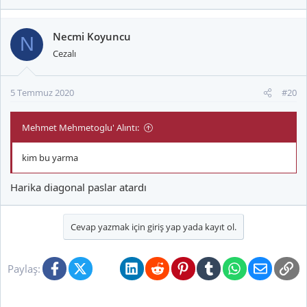
Necmi Koyuncu
N
Cezalı
5 Temmuz 2020
#20
Mehmet Mehmetoglu' Alıntı:
kim bu yarma
Harika diagonal paslar atardı
Cevap yazmak için giriş yap yada kayıt ol.
Facebook
X (Twitter)
Bluesky
LinkedIn
Reddit
Pinterest
Tumblr
WhatsApp
E-posta
Li
Paylaş: