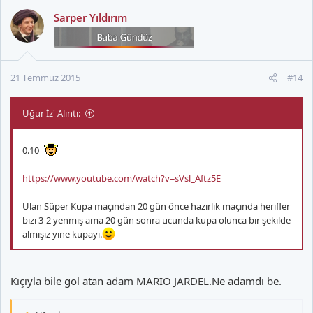
Sarper Yıldırım
21 Temmuz 2015
#14
Uğur İz' Alıntı:
0.10
https://www.youtube.com/watch?v=sVsl_Aftz5E
Ulan Süper Kupa maçından 20 gün önce hazırlık maçında herifler
bizi 3-2 yenmiş ama 20 gün sonra ucunda kupa olunca bir şekilde
almışız yine kupayı.
Kıçıyla bile gol atan adam MARIO JARDEL.Ne adamdı be.