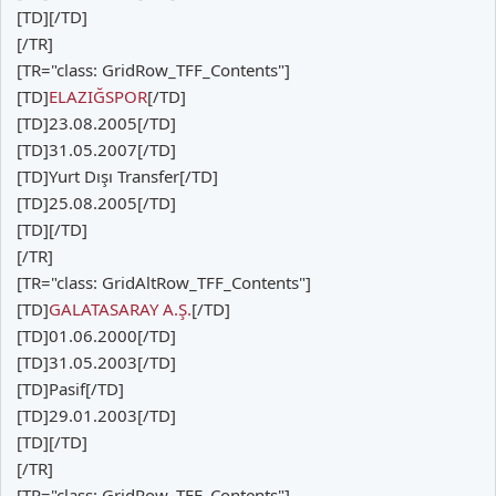
[TD][/TD]
[/TR]
[TR="class: GridRow_TFF_Contents"]
[TD]
ELAZIĞSPOR
[/TD]
[TD]23.08.2005[/TD]
[TD]31.05.2007[/TD]
[TD]Yurt Dışı Transfer[/TD]
[TD]25.08.2005[/TD]
[TD][/TD]
[/TR]
[TR="class: GridAltRow_TFF_Contents"]
[TD]
GALATASARAY A.Ş.
[/TD]
[TD]01.06.2000[/TD]
[TD]31.05.2003[/TD]
[TD]Pasif[/TD]
[TD]29.01.2003[/TD]
[TD][/TD]
[/TR]
[TR="class: GridRow_TFF_Contents"]