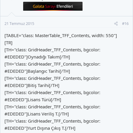
21 Temmuz 2015
#16
[TABLE="class: MasterTable_TFF_Contents, width: 550"]
[TR]
[TH="class: GridHeader_TFF_Contents, bgcolor:
#EDEDED"]Oynadığı Takım[/TH]
[TH="class: GridHeader_TFF_Contents, bgcolor:
#EDEDED"]Başlangıc Tarihi[/TH]
[TH="class: GridHeader_TFF_Contents, bgcolor:
#EDEDED"]Bitiş Tarihi[/TH]
[TH="class: GridHeader_TFF_Contents, bgcolor:
#EDEDED"]Lisans Türü[/TH]
[TH="class: GridHeader_TFF_Contents, bgcolor:
#EDEDED"]Lisans Veriliş T.[/TH]
[TH="class: GridHeader_TFF_Contents, bgcolor:
#EDEDED"]Yurt Dışına Çıkış T.[/TH]