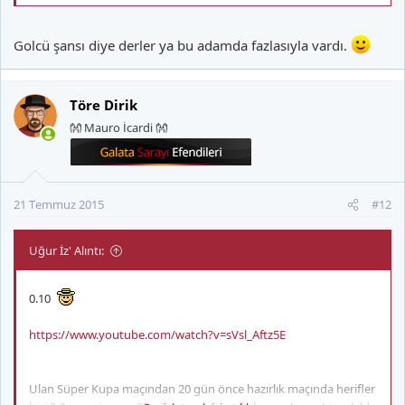
Golcü şansı diye derler ya bu adamda fazlasıyla vardı.
Töre Dirik
👐 Mauro İcardi 👐
21 Temmuz 2015
#12
Uğur İz' Alıntı:
0.10
https://www.youtube.com/watch?v=sVsl_Aftz5E
Ulan Süper Kupa maçından 20 gün önce hazırlık maçında herifler