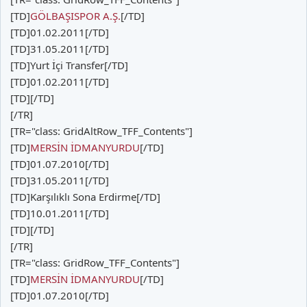
[TD]
GÖLBAŞISPOR A.Ş.
[/TD]
[TD]01.02.2011[/TD]
[TD]31.05.2011[/TD]
[TD]Yurt İçi Transfer[/TD]
[TD]01.02.2011[/TD]
[TD][/TD]
[/TR]
[TR="class: GridAltRow_TFF_Contents"]
[TD]
MERSİN İDMANYURDU
[/TD]
[TD]01.07.2010[/TD]
[TD]31.05.2011[/TD]
[TD]Karşılıklı Sona Erdirme[/TD]
[TD]10.01.2011[/TD]
[TD][/TD]
[/TR]
[TR="class: GridRow_TFF_Contents"]
[TD]
MERSİN İDMANYURDU
[/TD]
[TD]01.07.2010[/TD]