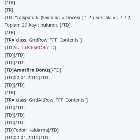
[/TR]
[TR]
[TD="colspan: 6"]Sayfalar: « Önceki ( 1 2 ) Sonraki » | 1 / 2,
Toplam 29 kayıt bulundu.[/TD]
[/TR]
[TR="class: GridRow_TFF_Contents"]
[TD]
SÜTLÜCESPOR
[/TD]
[TD][/TD]
[TD][/TD]
[TD]
Amatöre Dönüş
[/TD]
[TD]02.01.2015[/TD]
[TD][/TD]
[/TR]
[TR="class: GridAltRow_TFF_Contents"]
[TD][/TD]
[TD][/TD]
[TD][/TD]
[TD]Tedbir Kaldırma[/TD]
[TD]02.01.2015[/TD]