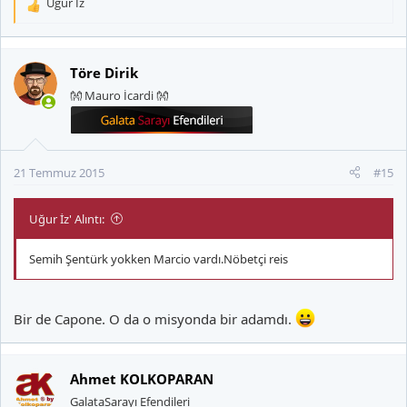
Uğur İz
T
e
p
k
Töre Dirik
i
👐 Mauro İcardi 👐
l
e
r
:
21 Temmuz 2015
#15
Uğur İz' Alıntı:
Semih Şentürk yokken Marcio vardı.Nöbetçi reis
Bir de Capone. O da o misyonda bir adamdı.
Ahmet KOLKOPARAN
GalataSarayı Efendileri