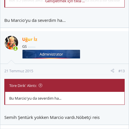
bizi 3-2 yenmiş ama 20 gün sonra ucunda kupa olunca bir şekilde
Genişletmek için tıkla ...
almışız yine kupayı.
Bu Marcio'yu da severdim ha...
Uğur İz
GS
21 Temmuz 2015
#13
Töre Dirik' Alıntı:
Bu Marcio'yu da severdim ha...
Semih Şentürk yokken Marcio vardı.Nöbetçi reis