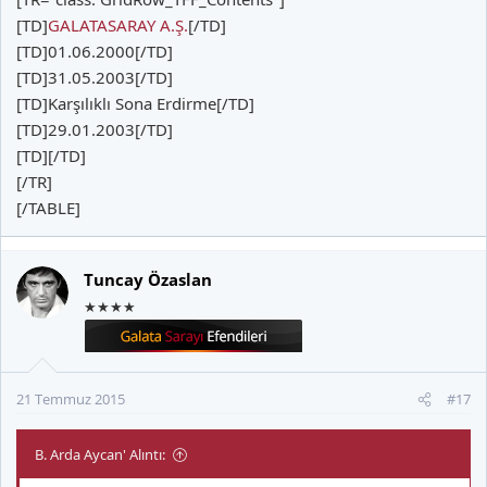
[TD]
GALATASARAY A.Ş.
[/TD]
[TD]01.06.2000[/TD]
[TD]31.05.2003[/TD]
[TD]Karşılıklı Sona Erdirme[/TD]
[TD]29.01.2003[/TD]
[TD][/TD]
[/TR]
[/TABLE]
Tuncay Özaslan
★★★★
21 Temmuz 2015
#17
B. Arda Aycan' Alıntı: