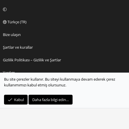
Türkçe (TR)
Bize ulaşın
Şartlar ve kurallar
Gizlilik Politikası – Gizlilik ve Şartlar
Yardım
Bu site çerezler kullanır. Bu siteyi kullanmaya devam ederek çerez
kullanımımızı kabul etmiş olursunuz.
Ana sayfa
R
Kabul
Daha fazla bilgi edin…
S
S