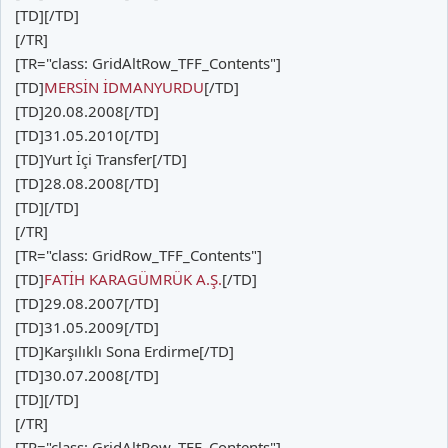
[TD][/TD]
[/TR]
[TR="class: GridAltRow_TFF_Contents"]
[TD]
MERSİN İDMANYURDU
[/TD]
[TD]20.08.2008[/TD]
[TD]31.05.2010[/TD]
[TD]Yurt İçi Transfer[/TD]
[TD]28.08.2008[/TD]
[TD][/TD]
[/TR]
[TR="class: GridRow_TFF_Contents"]
[TD]
FATİH KARAGÜMRÜK A.Ş.
[/TD]
[TD]29.08.2007[/TD]
[TD]31.05.2009[/TD]
[TD]Karşılıklı Sona Erdirme[/TD]
[TD]30.07.2008[/TD]
[TD][/TD]
[/TR]
[TR="class: GridAltRow_TFF_Contents"]