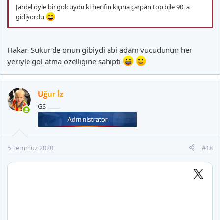
Jardel öyle bir golcüydü ki herifin kıçına çarpan top bile 90' a
gidiyordu
Hakan Sukur'de onun gibiydi abi adam vucudunun her
yeriyle gol atma ozelligine sahipti
Uğur İz
GS
5 Temmuz 2020
#18