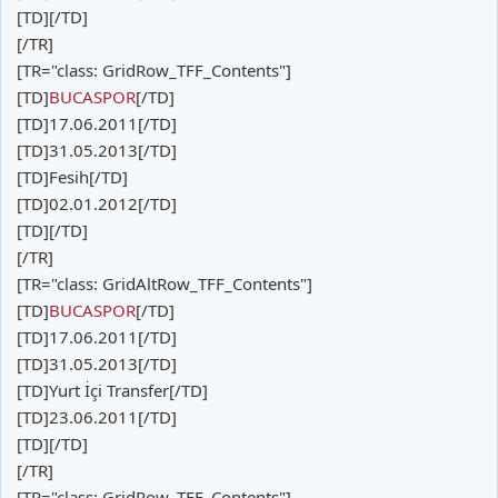
[TD][/TD]
[/TR]
[TR="class: GridRow_TFF_Contents"]
[TD]
BUCASPOR
[/TD]
[TD]17.06.2011[/TD]
[TD]31.05.2013[/TD]
[TD]Fesih[/TD]
[TD]02.01.2012[/TD]
[TD][/TD]
[/TR]
[TR="class: GridAltRow_TFF_Contents"]
[TD]
BUCASPOR
[/TD]
[TD]17.06.2011[/TD]
[TD]31.05.2013[/TD]
[TD]Yurt İçi Transfer[/TD]
[TD]23.06.2011[/TD]
[TD][/TD]
[/TR]
[TR="class: GridRow_TFF_Contents"]