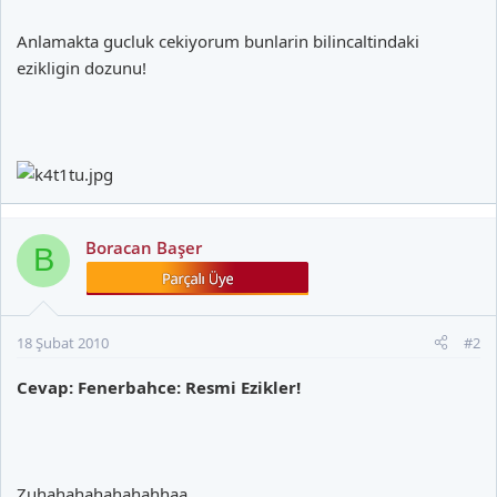
Anlamakta gucluk cekiyorum bunlarin bilincaltindaki
ezikligin dozunu!
Boracan Başer
B
18 Şubat 2010
#2
Cevap: Fenerbahce: Resmi Ezikler!
Zuhahahahahahahhaa