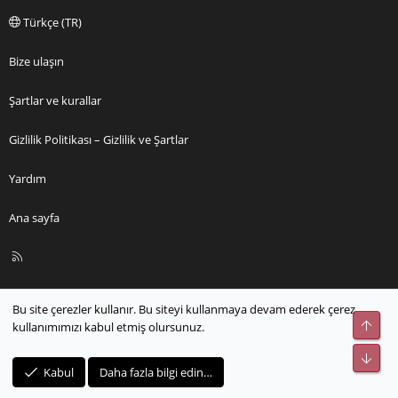
Türkçe (TR)
Bize ulaşın
Şartlar ve kurallar
Gizlilik Politikası – Gizlilik ve Şartlar
Yardım
Ana sayfa
R
S
S
Bu site çerezler kullanır. Bu siteyi kullanmaya devam ederek çerez
Üst
kullanımımızı kabul etmiş olursunuz.
Alt
Kabul
Daha fazla bilgi edin…