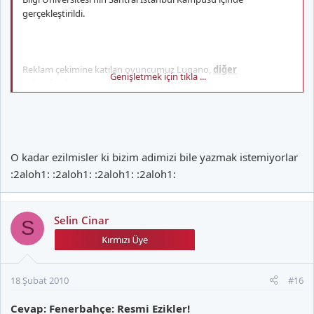
gerçekleştirildi.
Reklam çekimine katılan oyuncumuz Lugano,
diğer
Genişletmek için tıkla ...
takımlardan oyuncularının
da katılımı ile gerçekleşen
çekimlerde başarılı bir performans sergiledi.
AVEA
internet sitesi üzerinden takımlarıyla ilgili slogan yazıp,
O kadar ezilmisler ki bizim adimizi bile yazmak istemiyorlar
takımına sevgisini en güzel şekilde ifade eden taraftarlar da
:2aloh1: :2aloh1: :2aloh1: :2aloh1:
reklam filminde oynama şansı yakaladılar.
Selin Cinar
S
Reklam filmi önümüzdeki günlerde TV kanallarında yayınlamaya
başlayacak.
18 Şubat 2010
#16
Cevap: Fenerbahçe: Resmi Ezikler!
Fenerbahçe Spor Kulübü Resmi Sitesi / Türkiye'nin En