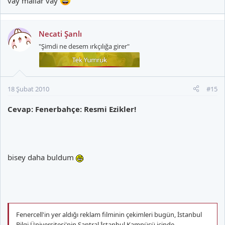
vay mallar vay
Necati Şanlı
"Şimdi ne desem ırkçılığa girer"
18 Şubat 2010
#15
Cevap: Fenerbahçe: Resmi Ezikler!
bisey daha buldum
Fenercell'in yer aldığı reklam filminin çekimleri bugün, İstanbul
Bilgi Üniversitesi'nin Santral İstanbul Kampüsü içinde