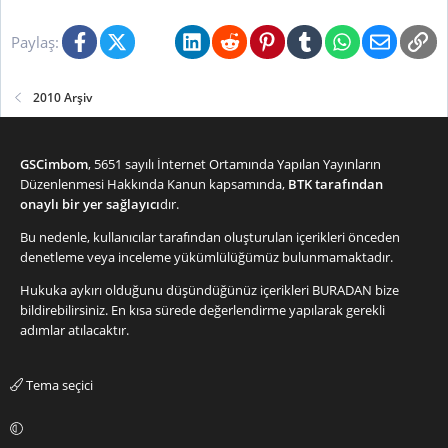
Facebook
X (Twitter)
Bluesky
LinkedIn
Reddit
Pinterest
Tumblr
WhatsApp
E-posta
Li
Paylaş:
2010 Arşiv
GSCimbom
, 5651 sayılı İnternet Ortamında Yapılan Yayınların
Düzenlenmesi Hakkında Kanun kapsamında,
BTK tarafından
onaylı bir yer sağlayıcı
dır.
Bu nedenle, kullanıcılar tarafından oluşturulan içerikleri önceden
denetleme veya inceleme yükümlülüğümüz bulunmamaktadır.
Hukuka aykırı olduğunu düşündüğünüz içerikleri
BURADAN
bize
bildirebilirsiniz. En kısa sürede değerlendirme yapılarak gerekli
adımlar atılacaktır.
Tema seçici