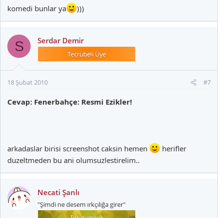
komedi bunlar ya
)))
Serdar Demir
S
18 Şubat 2010
#7
Cevap: Fenerbahçe: Resmi Ezikler!
arkadaslar birisi screenshot caksin hemen
herifler
duzeltmeden bu ani olumsuzlestirelim..
Necati Şanlı
"Şimdi ne desem ırkçılığa girer"