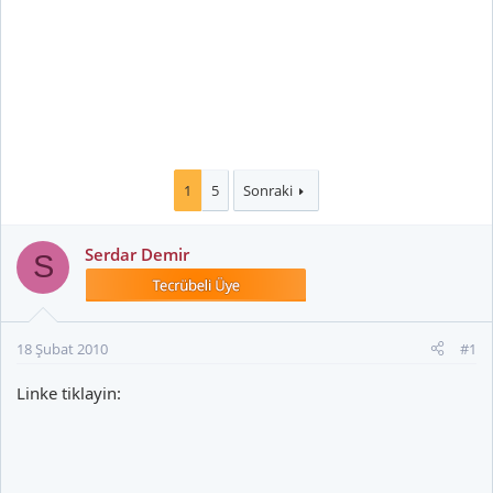
1
5
Sonraki
Serdar Demir
S
18 Şubat 2010
#1
Linke tiklayin: