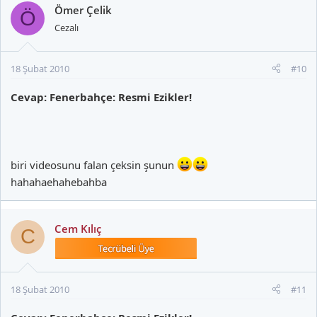
Ömer Çelik
Ö
Cezalı
18 Şubat 2010
#10
Cevap: Fenerbahçe: Resmi Ezikler!
biri videosunu falan çeksin şunun
hahahaehahebahba
Cem Kılıç
C
18 Şubat 2010
#11