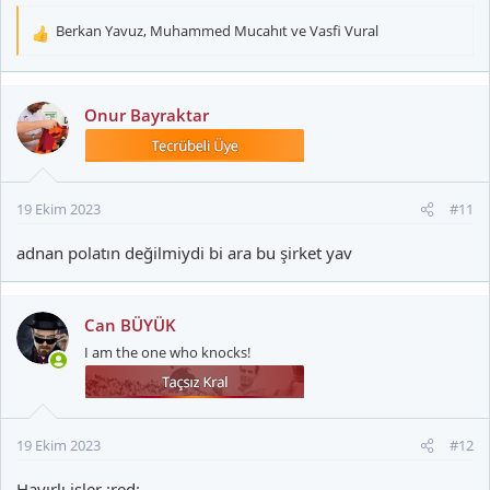
Berkan Yavuz
,
Muhammed Mucahıt
ve
Vasfi Vural
T
e
p
k
Onur Bayraktar
i
l
e
r
19 Ekim 2023
#11
:
adnan polatın değilmiydi bi ara bu şirket yav
Can BÜYÜK
I am the one who knocks!
19 Ekim 2023
#12
Hayırlı işler :red: