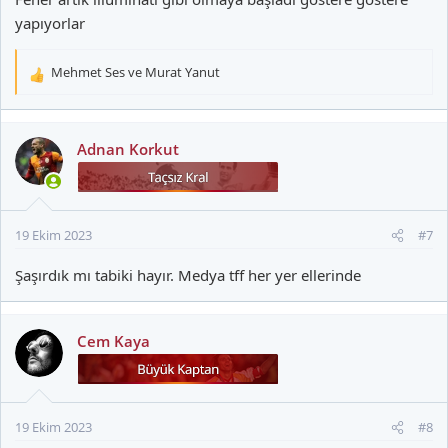
yapıyorlar
Mehmet Ses
ve
Murat Yanut
T
e
p
k
Adnan Korkut
i
l
e
r
19 Ekim 2023
#7
:
Şaşırdık mı tabiki hayır. Medya tff her yer ellerinde
Cem Kaya
19 Ekim 2023
#8