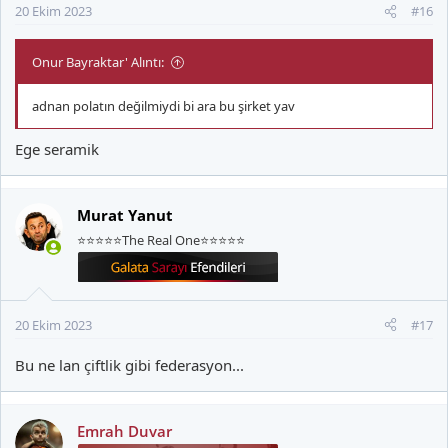
20 Ekim 2023
#16
Onur Bayraktar' Alıntı:
adnan polatın değilmiydi bi ara bu şirket yav
Ege seramik
Murat Yanut
⭐⭐⭐⭐⭐The Real One⭐⭐⭐⭐⭐
20 Ekim 2023
#17
Bu ne lan çiftlik gibi federasyon...
Emrah Duvar