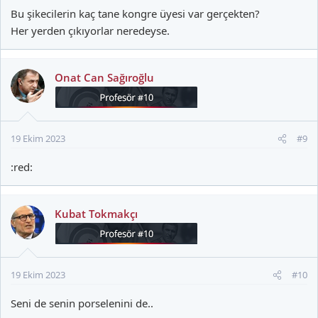
Bu şikecilerin kaç tane kongre üyesi var gerçekten?
Her yerden çıkıyorlar neredeyse.
Onat Can Sağıroğlu
19 Ekim 2023
#9
:red:
Kubat Tokmakçı
19 Ekim 2023
#10
Seni de senin porselenini de..