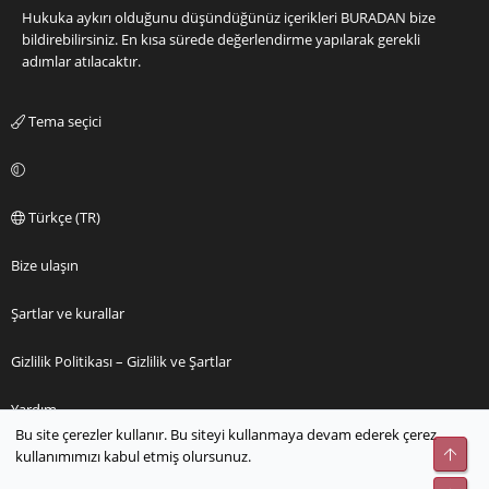
Hukuka aykırı olduğunu düşündüğünüz içerikleri
BURADAN
bize
bildirebilirsiniz. En kısa sürede değerlendirme yapılarak gerekli
adımlar atılacaktır.
Tema seçici
Türkçe (TR)
Bize ulaşın
Şartlar ve kurallar
Gizlilik Politikası – Gizlilik ve Şartlar
Yardım
Bu site çerezler kullanır. Bu siteyi kullanmaya devam ederek çerez
Üst
kullanımımızı kabul etmiş olursunuz.
Ana sayfa