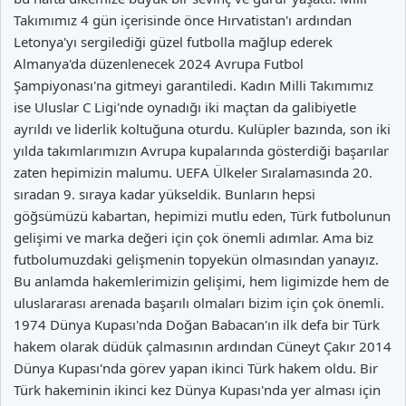
Takımımız 4 gün içerisinde önce Hırvatistan'ı ardından
Letonya'yı sergilediği güzel futbolla mağlup ederek
Almanya'da düzenlenecek 2024 Avrupa Futbol
Şampiyonası'na gitmeyi garantiledi. Kadın Milli Takımımız
ise Uluslar C Ligi'nde oynadığı iki maçtan da galibiyetle
ayrıldı ve liderlik koltuğuna oturdu. Kulüpler bazında, son iki
yılda takımlarımızın Avrupa kupalarında gösterdiği başarılar
zaten hepimizin malumu. UEFA Ülkeler Sıralamasında 20.
sıradan 9. sıraya kadar yükseldik. Bunların hepsi
göğsümüzü kabartan, hepimizi mutlu eden, Türk futbolunun
gelişimi ve marka değeri için çok önemli adımlar. Ama biz
futbolumuzdaki gelişmenin topyekün olmasından yanayız.
Bu anlamda hakemlerimizin gelişimi, hem ligimizde hem de
uluslararası arenada başarılı olmaları bizim için çok önemli.
1974 Dünya Kupası'nda Doğan Babacan'ın ilk defa bir Türk
hakem olarak düdük çalmasının ardından Cüneyt Çakır 2014
Dünya Kupası'nda görev yapan ikinci Türk hakem oldu. Bir
Türk hakeminin ikinci kez Dünya Kupası'nda yer alması için