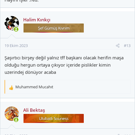
Halim Kırıkçı
19 Ekim 2023
#13
Şaşırtıcı birşey değil yalnız tff başkanı olacak herifin maşa
olduğu hergun ortaya çıkıyor içeride pislikler kimin
uzerindej dönüyor acaba
Muhammed Mucahıt
T
e
p
k
Ali Bektaş
i
l
e
r