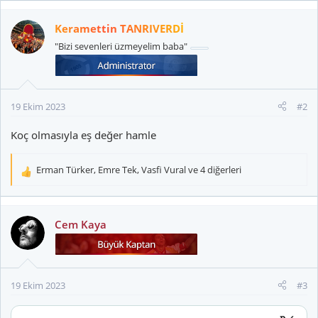
Keramettin TANRIVERDİ
"Bizi sevenleri üzmeyelim baba"
19 Ekim 2023
#2
Koç olmasıyla eş değer hamle
Erman Türker
,
Emre Tek
,
Vasfi Vural
ve 4 diğerleri
T
e
p
k
Cem Kaya
i
l
e
r
19 Ekim 2023
#3
: