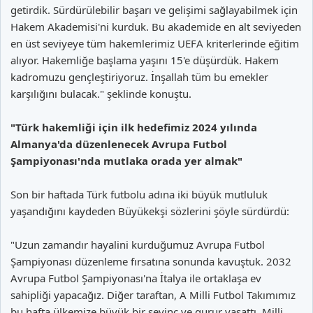
getirdik. Sürdürülebilir başarı ve gelişimi sağlayabilmek için
Hakem Akademisi'ni kurduk. Bu akademide en alt seviyeden
en üst seviyeye tüm hakemlerimiz UEFA kriterlerinde eğitim
alıyor. Hakemliğe başlama yaşını 15'e düşürdük. Hakem
kadromuzu gençleştiriyoruz. İnşallah tüm bu emekler
karşılığını bulacak." şeklinde konuştu.
"Türk hakemliği için ilk hedefimiz 2024 yılında
Almanya'da düzenlenecek Avrupa Futbol
Şampiyonası'nda mutlaka orada yer almak"
Son bir haftada Türk futbolu adına iki büyük mutluluk
yaşandığını kaydeden Büyükekşi sözlerini şöyle sürdürdü:
"Uzun zamandır hayalini kurduğumuz Avrupa Futbol
Şampiyonası düzenleme fırsatına sonunda kavuştuk. 2032
Avrupa Futbol Şampiyonası'na İtalya ile ortaklaşa ev
sahipliği yapacağız. Diğer taraftan, A Milli Futbol Takımımız
bu hafta ülkemize büyük bir sevinç ve gurur yaşattı. Milli