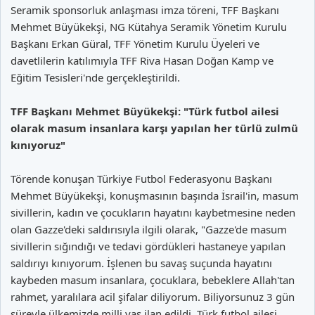
Seramik sponsorluk anlaşması imza töreni, TFF Başkanı
Mehmet Büyükekşi, NG Kütahya Seramik Yönetim Kurulu
Başkanı Erkan Güral, TFF Yönetim Kurulu Üyeleri ve
davetlilerin katılımıyla TFF Riva Hasan Doğan Kamp ve
Eğitim Tesisleri'nde gerçekleştirildi.
TFF Başkanı Mehmet Büyükekşi: "Türk futbol ailesi
olarak masum insanlara karşı yapılan her türlü zulmü
kınıyoruz"
Törende konuşan Türkiye Futbol Federasyonu Başkanı
Mehmet Büyükekşi, konuşmasının başında İsrail'in, masum
sivillerin, kadın ve çocukların hayatını kaybetmesine neden
olan Gazze'deki saldırısıyla ilgili olarak, "Gazze'de masum
sivillerin sığındığı ve tedavi gördükleri hastaneye yapılan
saldırıyı kınıyorum. İşlenen bu savaş suçunda hayatını
kaybeden masum insanlara, çocuklara, bebeklere Allah'tan
rahmet, yaralılara acil şifalar diliyorum. Biliyorsunuz 3 gün
süreyle ülkemizde milli yas ilan edildi. Türk futbol ailesi