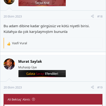
20 Ekim 2023
#18
Bu adam dibine kadar görgüsüz ve kötü niyetli birisi.
Kütahya da çok karşılaşmıştım bununla
Vasfi Vural
T
e
p
k
Murat Saylak
i
Muhasip Üye
l
e
r
:
20 Ekim 2023
#19
Ali Bektaş' Alıntı: