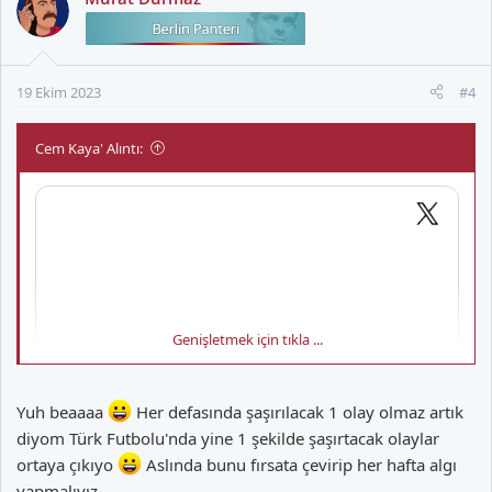
i
l
e
r
19 Ekim 2023
#4
:
Cem Kaya' Alıntı:
Genişletmek için tıkla ...
Yuh beaaaa
Her defasında şaşırılacak 1 olay olmaz artık
diyom Türk Futbolu'nda yine 1 şekilde şaşırtacak olaylar
ortaya çıkıyo
Aslında bunu fırsata çevirip her hafta algı
yapmalıyız..