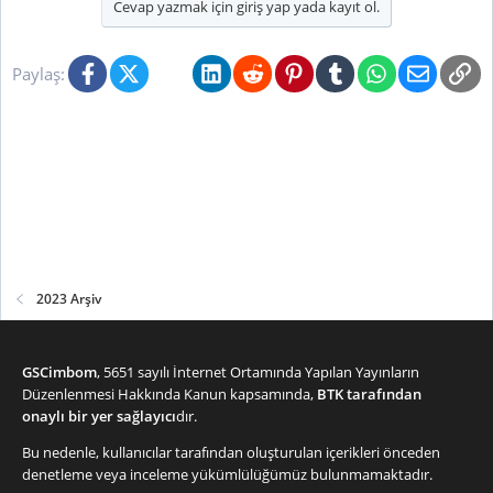
Cevap yazmak için giriş yap yada kayıt ol.
Facebook
X (Twitter)
Bluesky
LinkedIn
Reddit
Pinterest
Tumblr
WhatsApp
E-posta
Li
Paylaş:
2023 Arşiv
GSCimbom
, 5651 sayılı İnternet Ortamında Yapılan Yayınların
Düzenlenmesi Hakkında Kanun kapsamında,
BTK tarafından
onaylı bir yer sağlayıcı
dır.
Bu nedenle, kullanıcılar tarafından oluşturulan içerikleri önceden
denetleme veya inceleme yükümlülüğümüz bulunmamaktadır.