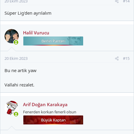
20 Ekim 2023
#14
:
Süper Lig'den ayrılalım
Halil Vurucu
20 Ekim 2023
#15
Bu ne artik yaw
Vallahi rezalet.
Arif Doğan Karakaya
Fenerden korkan fenerli olsun