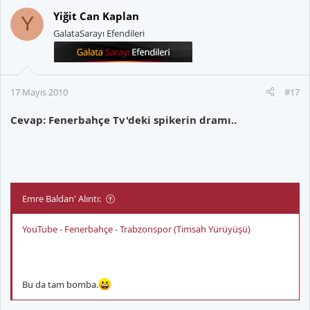
Yiğit Can Kaplan
Y
GalataSarayı Efendileri
17 Mayıs 2010
#17
Cevap: Fenerbahçe Tv'deki spikerin dramı..
Emre Baldan' Alıntı:
YouTube - Fenerbahçe - Trabzonspor (Timsah Yürüyüşü)
Bu da tam bomba.