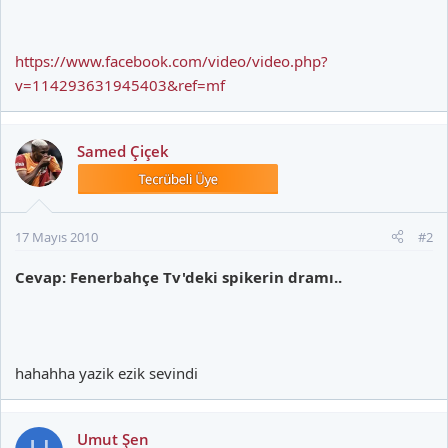
https://www.facebook.com/video/video.php?
v=114293631945403&ref=mf
Samed Çiçek
17 Mayıs 2010
#2
Cevap: Fenerbahçe Tv'deki spikerin dramı..
hahahha yazik ezik sevindi
Umut Şen