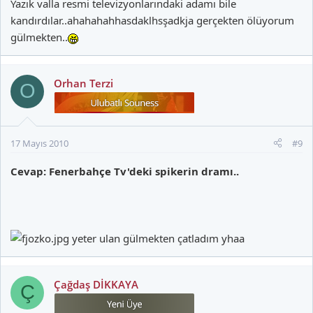
Yazık valla resmi televizyonlarındaki adamı bile
kandırdılar..ahahahahhasdaklhsşadkja gerçekten ölüyorum
gülmekten..
Orhan Terzi
O
17 Mayıs 2010
#9
Cevap: Fenerbahçe Tv'deki spikerin dramı..
yeter ulan gülmekten çatladım yhaa
Çağdaş DİKKAYA
Ç