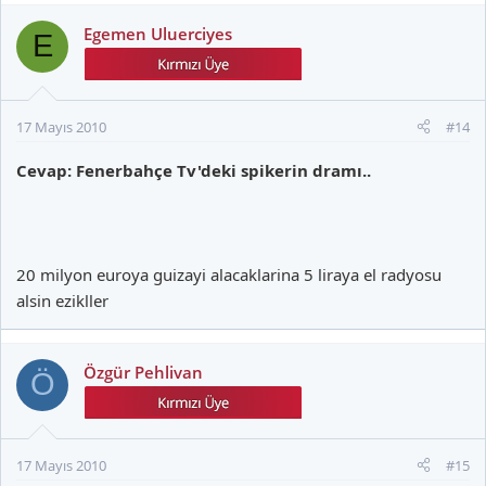
Egemen Uluerciyes
E
17 Mayıs 2010
#14
Cevap: Fenerbahçe Tv'deki spikerin dramı..
20 milyon euroya guizayi alacaklarina 5 liraya el radyosu
alsin ezikller
Özgür Pehlivan
Ö
17 Mayıs 2010
#15