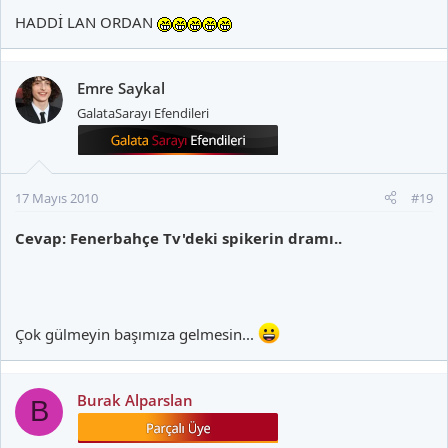
HADDİ LAN ORDAN
Emre Saykal
GalataSarayı Efendileri
17 Mayıs 2010
#19
Cevap: Fenerbahçe Tv'deki spikerin dramı..
Çok gülmeyin başımıza gelmesin...
Burak Alparslan
B