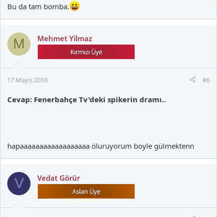
Bu da tam bomba.
Mehmet Yilmaz
M
17 Mayıs 2010
#6
Cevap: Fenerbahçe Tv'deki spikerin dramı..
hapaaaaaaaaaaaaaaaaaa öluruyorum boyle gülmektenn
Vedat Görür
V