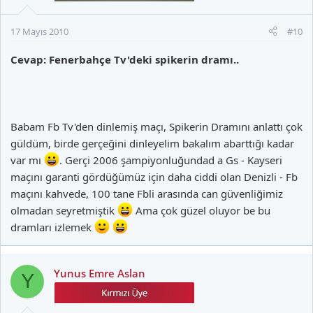
17 Mayıs 2010
#10
Cevap: Fenerbahçe Tv'deki spikerin dramı..
Babam Fb Tv'den dinlemiş maçı, Spikerin Dramını anlattı çok
güldüm, birde gerçeğini dinleyelim bakalım abarttığı kadar
var mı
. Gerçi 2006 şampiyonluğundad a Gs - Kayseri
maçını garanti gördüğümüz için daha ciddi olan Denizli - Fb
maçını kahvede, 100 tane Fbli arasında can güvenliğimiz
olmadan seyretmiştik
Ama çok güzel oluyor be bu
dramları izlemek
Yunus Emre Aslan
Y