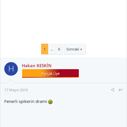
1
…
6
Sonraki
Hakan KESKİN
H
17 Mayıs 2010
#1
Fenerli spikerin drami