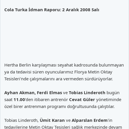
Cola Turka İdman Raporu: 2 Aralık 2008 Salı
Hertha Berlin karşılaşması seyahat kadrosunda bulunmayan
ya da tedavisi süren oyuncularımız Florya Metin Oktay
Tesisleri'nde çalışmalarını ara vermeden sürdürüyorlar.
Ayhan Akman, Ferdi Elmas
ve
Tobias Linderoth
bugün
saat
11.00
'den itibaren antrenör
Cevat Güler
yönetiminde
özel birer antrenman programı doğrultusunda çalıştılar.
Tobias Linderoth,
Ümit Karan
ve
Alparslan Erdem
'in
tedavilerine Metin Oktay Tesisleri sağlık merkezinde devam