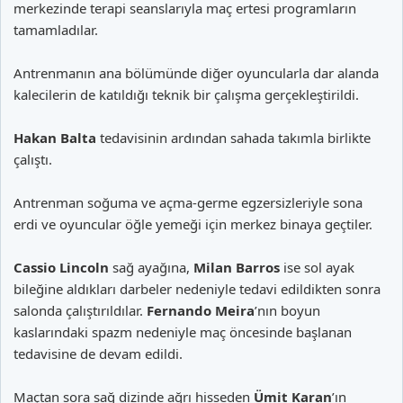
merkezinde terapi seanslarıyla maç ertesi programların
tamamladılar.
Antrenmanın ana bölümünde diğer oyuncularla dar alanda
kalecilerin de katıldığı teknik bir çalışma gerçekleştirildi.
Hakan Balta
tedavisinin ardından sahada takımla birlikte
çalıştı.
Antrenman soğuma ve açma-germe egzersizleriyle sona
erdi ve oyuncular öğle yemeği için merkez binaya geçtiler.
Cassio Lincoln
sağ ayağına,
Milan Barros
ise sol ayak
bileğine aldıkları darbeler nedeniyle tedavi edildikten sonra
salonda çalıştırıldılar.
Fernando Meira
’nın boyun
kaslarındaki spazm nedeniyle maç öncesinde başlanan
tedavisine de devam edildi.
Maçtan sora sağ dizinde ağrı hisseden
Ümit Karan
’ın