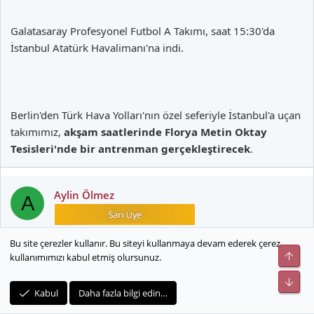
tedavilerine Metin Oktay Tesisleri sağlık merkezinde devam
ediliyor. Tedavisinin ardından Alparslan salonda fizyoterapistler
Galatasaray Profesyonel Futbol A Takımı, saat 15:30'da
eşliğinde çalıştı.
İstanbul Atatürk Havalimanı'na indi.
Orkun Usak
tedavisinin ardından dinlendirildi.
Murat Akça, Hasan Şaş, Serkan Çalık
ve
Uğur Uçar
’ın
ameliyat ertesi rehabilitasyon çalışmaları sürüyor.
Berlin'den Türk Hava Yolları'nın özel seferiyle İstanbul'a uçan
takımımız,
akşam saatlerinde Florya Metin Oktay
Tesisleri'nde bir antrenman gerçekleştirecek
.
Aylin Ölmez
A
Bu site çerezler kullanır. Bu siteyi kullanmaya devam ederek çerez
4 Aralık 2008
#15
Üst
kullanımımızı kabul etmiş olursunuz.
Alt
Cola Turka Florya Günlüğü: 4 Aralık Perşembe
Kabul
Daha fazla bilgi edin…