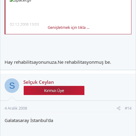
02.12.2008 13:03
Genişletmek için tıkla ...
Cola Turka İdman Raporu: 2 Aralık 2008 Salı
Hay rehabilitsayonunuza.Ne rehabilitasyonmuş be.
Selçuk Ceylan
S
Hertha Berlin karşılaşması seyahat kadrosunda bulunmayan ya
da tedavisi süren oyuncularımız Florya Metin Oktay Tesisleri'nde
çalışmalarını ara vermeden sürdürüyorlar.
4 Aralık 2008
#14
Ayhan Akman, Ferdi Elmas
ve
Tobias Linderoth
bugün saat
11.00
'den itibaren antrenör
Cevat Güler
yönetiminde özel birer
Galatasaray İstanbul'da
antrenman programı doğrultusunda çalıştılar.
Tobias Linderoth,
Ümit Karan
ve
Alparslan Erdem
'in