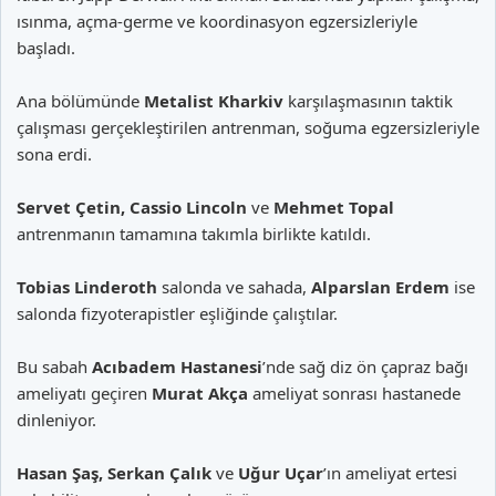
ısınma, açma-germe ve koordinasyon egzersizleriyle
başladı.
Ana bölümünde
Metalist Kharkiv
karşılaşmasının taktik
çalışması gerçekleştirilen antrenman, soğuma egzersizleriyle
sona erdi.
Servet Çetin, Cassio Lincoln
ve
Mehmet Topal
antrenmanın tamamına takımla birlikte katıldı.
Tobias Linderoth
salonda ve sahada,
Alparslan Erdem
ise
salonda fizyoterapistler eşliğinde çalıştılar.
Bu sabah
Acıbadem Hastanesi
’nde sağ diz ön çapraz bağı
ameliyatı geçiren
Murat Akça
ameliyat sonrası hastanede
dinleniyor.
Hasan Şaş, Serkan Çalık
ve
Uğur Uçar
’ın ameliyat ertesi