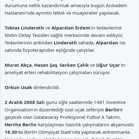
durumuna netlik kazandırmak amacıyla bugün Acıbadem
Hastanesi’nde ayrıntılı tetkik ve muayeneler yapılacak.
Tobias Linderoth
ve
Alparslan Erdem
'in tedavilerine
Metin Oktay Tesisleri sağlık merkezinde devam ediliyor.
Tedavilerinin ardından
Linderoth
sahada,
Alparslan
ise
salonda fizyoterapistler eşliğinde çalıştılar.
Murat Akça
,
Hasan Şaş
,
Serkan Çalık
ve
Uğur Uçar
’ın
ameliyat ertesi rehabilitasyon çalışmaları sürüyor.
Orkun Usak
dinlendirildi.
2 Aralık 2008 Salı
günü öğle saatlerinde 1481 Incentive
Organisation’ın düzenlediği özel uçak seferiyle
Berlin
’e
geçecek olan Galatasaray Profesyonel Futbol A Takımı,
Hertha Berlin
karşılaşması hazırlık çalışmalarını akşamüstü
18.30
’da Berlin Olimpiyat Stadı’nda yapılacak antrenmanla