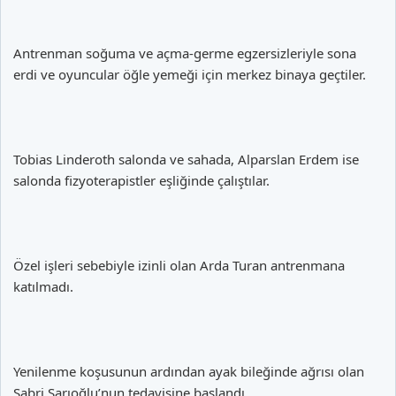
Antrenman soğuma ve açma-germe egzersizleriyle sona
erdi ve oyuncular öğle yemeği için merkez binaya geçtiler.
Tobias Linderoth salonda ve sahada, Alparslan Erdem ise
salonda fizyoterapistler eşliğinde çalıştılar.
Özel işleri sebebiyle izinli olan Arda Turan antrenmana
katılmadı.
Yenilenme koşusunun ardından ayak bileğinde ağrısı olan
Sabri Sarıoğlu’nun tedavisine başlandı.