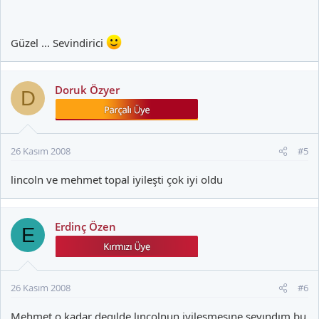
Güzel ... Sevindirici
Doruk Özyer
D
26 Kasım 2008
#5
lincoln ve mehmet topal iyileşti çok iyi oldu
Erdinç Özen
E
26 Kasım 2008
#6
Mehmet o kadar degılde lıncolnun iyilesmesıne sevındım bu