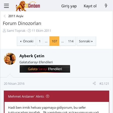
Giriş yap
Kayıt ol
2011 Arşiv
Forum Dinozorları
K
B
Sami Toprak
11 Ekim 2011
o
a
n
ş
Önceki
1
…
107
…
114
Sonraki
u
l
y
a
Ayberk Çetin
u
n
B
g
GalataSarayı Efendileri
a
ı
ş
ç
l
t
a
a
20 Nisan 2016
#2.121
t
r
a
i
n
h
Mehmet Arslaner' Alıntı:
i
Hadi ben irmik helvası yapmaya gidiyorum, bu sefer
tutturacağım inşallah... İlk yaptığımı çok az kavurmuşum yağ