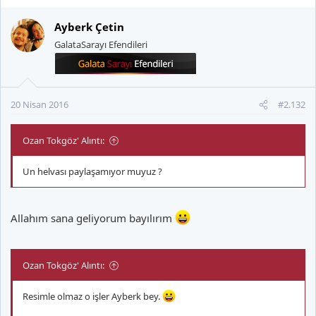
Ayberk Çetin
GalataSarayı Efendileri
20 Nisan 2016
#2.132
Ozan Tokgöz' Alıntı:
Un helvası paylaşamıyor muyuz ?
Allahım sana geliyorum bayılırım
Ozan Tokgöz' Alıntı:
Resimle olmaz o işler Ayberk bey.