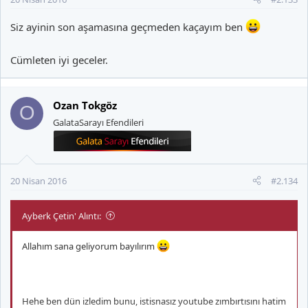
Siz ayinin son aşamasına geçmeden kaçayım ben
Cümleten iyi geceler.
Ozan Tokgöz
O
GalataSarayı Efendileri
20 Nisan 2016
#2.134
Ayberk Çetin' Alıntı:
Allahım sana geliyorum bayılırım
Hehe ben dün izledim bunu, istisnasız youtube zımbırtısını hatim