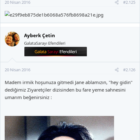
20 Nisan 2016
#2.125
Ayberk Çetin
GalataSarayı Efendileri
20 Nisan 2016
#2.126
Madem irmik hoşunuza gitmedi Jane ablamızın, "hey gidin"
dediğimiz Ziyaretçiler dizisinden bu fare yeme sahnesini
umarım beğenirsiniz :