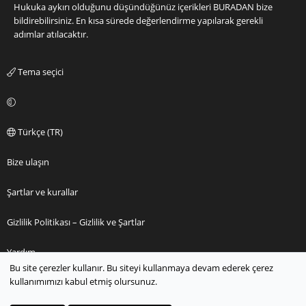
Hukuka aykırı olduğunu düşündüğünüz içerikleri
BURADAN
bize
bildirebilirsiniz. En kısa sürede değerlendirme yapılarak gerekli
adımlar atılacaktır.
Tema seçici
Türkçe (TR)
Bize ulaşın
Şartlar ve kurallar
Gizlilik Politikası – Gizlilik ve Şartlar
Yardım
Bu site çerezler kullanır. Bu siteyi kullanmaya devam ederek çerez
kullanımımızı kabul etmiş olursunuz.
Ana sayfa