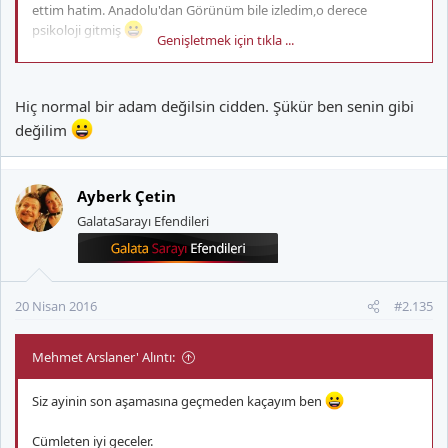
ettim hatim. Anadolu'dan Görünüm bile izledim,o derece
psikoloji gitmiş
Genişletmek için tıkla ...
Çok bölüm harcadım ama bu diziden ben. Yatırıyorlardı,bir ara
Rambo izledim diye sevindirik olmuştum
Bu dizide
Hiç normal bir adam değilsin cidden. Şükür ben senin gibi
unutamadığım laf "vaka",unutamadığım bölümlerden biri de
değilim
uzaylı ile insan karışımı melez varlığı konu alan bölümdür
Ayberk Çetin
GalataSarayı Efendileri
20 Nisan 2016
#2.135
Mehmet Arslaner' Alıntı:
Siz ayinin son aşamasına geçmeden kaçayım ben
Cümleten iyi geceler.