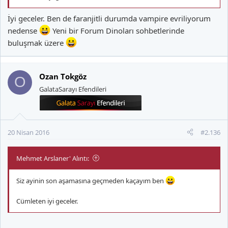
İyi geceler. Ben de faranjitli durumda vampire evriliyorum
nedense
Yeni bir Forum Dinoları sohbetlerinde
buluşmak üzere
Ozan Tokgöz
O
GalataSarayı Efendileri
20 Nisan 2016
#2.136
Mehmet Arslaner' Alıntı:
Siz ayinin son aşamasına geçmeden kaçayım ben
Cümleten iyi geceler.