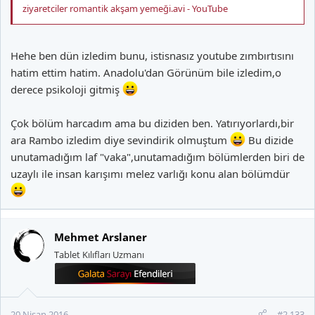
ziyaretciler romantik akşam yemeği.avi - YouTube
Hehe ben dün izledim bunu, istisnasız youtube zımbırtısını
hatim ettim hatim. Anadolu'dan Görünüm bile izledim,o
derece psikoloji gitmiş
Çok bölüm harcadım ama bu diziden ben. Yatırıyorlardı,bir
ara Rambo izledim diye sevindirik olmuştum
Bu dizide
unutamadığım laf "vaka",unutamadığım bölümlerden biri de
uzaylı ile insan karışımı melez varlığı konu alan bölümdür
Mehmet Arslaner
Tablet Kılıfları Uzmanı
20 Nisan 2016
#2.133