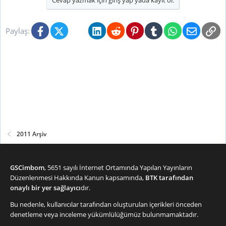
Cevap yazmak için giriş yap yada kayıt ol.
e
r
:
Facebook
X (Twitter)
Bluesky
LinkedIn
Reddit
Pinterest
Tumblr
WhatsApp
E-posta
Li
Paylaş:
2011 Arşiv
GSCimbom
, 5651 sayılı İnternet Ortamında Yapılan Yayınların
Düzenlenmesi Hakkında Kanun kapsamında,
BTK tarafından
onaylı bir yer sağlayıcı
dır.
Bu nedenle, kullanıcılar tarafından oluşturulan içerikleri önceden
denetleme veya inceleme yükümlülüğümüz bulunmamaktadır.