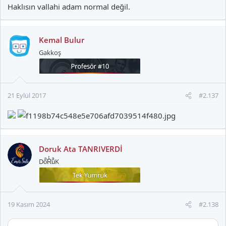
Haklısın vallahi adam normal değil.
Kemal Bulur
Gakkoş
21 Eylül 2017
#2.137
Doruk Ata TANRIVERDİ
DoͣRͭuͣK
19 Kasım 2024
#2.138