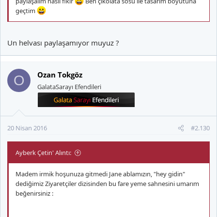
paylaşalım nasıl fikir
Ben çikolata sosu ile tasarım boyutuna
geçtim
Un helvası paylaşamıyor muyuz ?
Ozan Tokgöz
O
GalataSarayı Efendileri
20 Nisan 2016
#2.130
Ayberk Çetin' Alıntı:
Madem irmik hoşunuza gitmedi Jane ablamızın, "hey gidin"
dediğimiz Ziyaretçiler dizisinden bu fare yeme sahnesini umarım
beğenirsiniz :