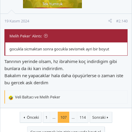
19 Kasım 2024
#2.140
Melih Peker' Alıntı:
gocukla sicmaktan sonra gocukla sevismek ayri bir boyut
Tanrının yerinde olsam, hz ibrahime koç indirdigim gibi
bunlara da iki karı indirirdim.
Bakalım ne yapacaklar hala daha öpuşürlerse o zaman iste
bu gercek ask derdim
Veli Baltacı
ve
Melih Peker
T
e
p
k
Önceki
1
…
107
…
114
Sonraki
i
l