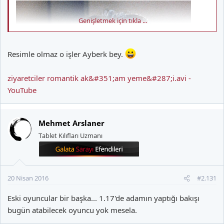
Genişletmek için tıkla ...
Resimle olmaz o işler Ayberk bey.
ziyaretciler romantik ak&#351;am yeme&#287;i.avi -
YouTube
Mehmet Arslaner
Tablet Kılıfları Uzmanı
20 Nisan 2016
#2.131
Eski oyuncular bir başka... 1.17'de adamın yaptığı bakışı
bugün atabilecek oyuncu yok mesela.