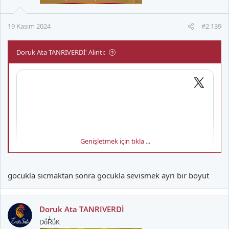
19 Kasım 2024
#2.139
Doruk Ata TANRIVERDİ' Alıntı:
Genişletmek için tıkla ...
gocukla sicmaktan sonra gocukla sevismek ayri bir boyut
Doruk Ata TANRIVERDİ
DoͣRͭuͣK