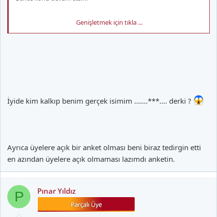
Genişletmek için tıkla ...
Yöneticilerden 1 arkadaşımızın bildiğimiz mazereti haricinde
kalan herkes gerçek adı soyadıyladır. Buna ben de dahilim.
İyide kim kalkıp benim gerçek isimim .......***.... derki ?
Ayrıca üyelere açık bir anket olması beni biraz tedirgin etti
en azından üyelere açık olmaması lazımdı anketin.
Pınar Yıldız
P