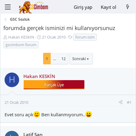
Giriş yap
Kayıt ol
GSC Sözlük
forumda gerçek isminizi mi kullanıyorsunuz
K
B
E
Hakan KESKİN
21 Ocak 2010
forum isim
o
a
t
gscimbom forum
n
ş
i
u
l
k
1
…
12
Sonraki
y
a
e
u
n
t
B
g
l
Hakan KESKİN
H
a
ı
e
ş
ç
r
l
t
a
a
21 Ocak 2010
#1
t
r
a
i
Evet soru açık
Ben kullanmıyorum..
n
h
i
Latif Sarı