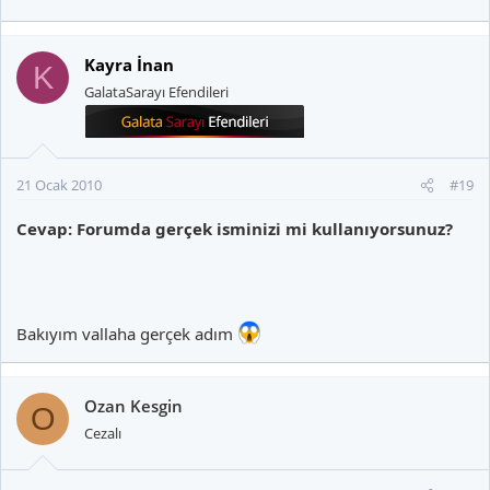
Kayra İnan
K
GalataSarayı Efendileri
21 Ocak 2010
#19
Cevap: Forumda gerçek isminizi mi kullanıyorsunuz?
Bakıyım vallaha gerçek adım
Ozan Kesgin
O
Cezalı