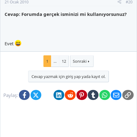
21 Ocak 2010
#20
Cevap: Forumda gerçek isminizi mi kullanıyorsunuz?
Evet
1
…
12
Sonraki
Cevap yazmak için giriş yap yada kayıt ol.
Facebook
X (Twitter)
Bluesky
LinkedIn
Reddit
Pinterest
Tumblr
WhatsApp
E-posta
Li
Paylaş: