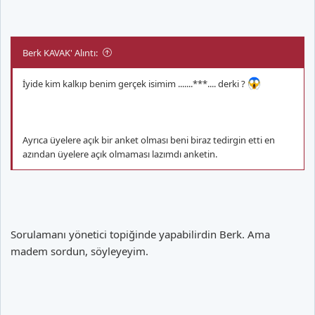
Berk KAVAK' Alıntı:
İyide kim kalkıp benim gerçek isimim .......***.... derki ?
Ayrıca üyelere açık bir anket olması beni biraz tedirgin etti en
azından üyelere açık olmaması lazımdı anketin.
Sorulamanı yönetici topiğinde yapabilirdin Berk. Ama
madem sordun, söyleyeyim.