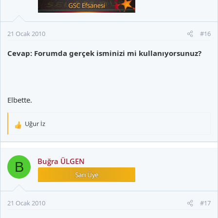
21 Ocak 2010
#16
Cevap: Forumda gerçek isminizi mi kullanıyorsunuz?
Elbette.
Uğur İz
T
e
p
k
Buğra ÜLGEN
B
i
l
e
r
21 Ocak 2010
#17
: