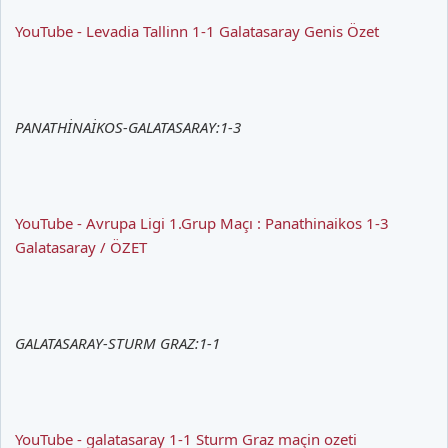
YouTube - Levadia Tallinn 1-1 Galatasaray Genis Özet
PANATHİNAİKOS-GALATASARAY:1-3
YouTube - Avrupa Ligi 1.Grup Maçı : Panathinaikos 1-3
Galatasaray / ÖZET
GALATASARAY-STURM GRAZ:1-1
YouTube - galatasaray 1-1 Sturm Graz maçin ozeti