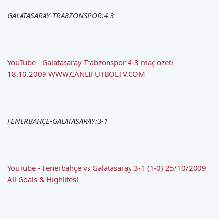
GALATASARAY-TRABZONSPOR:4-3
YouTube - Galatasaray-Trabzonspor 4-3 maç özeti
18.10.2009 WWW.CANLIFUTBOLTV.COM
FENERBAHÇE-GALATASARAY:3-1
YouTube - Fenerbahçe vs Galatasaray 3-1 (1-0) 25/10/2009
All Goals & Highlites!