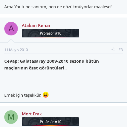
Ama Youtube sanırım, ben de gözükmüyorlar maalesef.
Atakan Kenar
A
11 Mayıs 2010
#3
Cevap: Galatasaray 2009-2010 sezonu bütün
maçlarının özet görüntüleri..
Emek için teşekkür.
Mert Erak
M