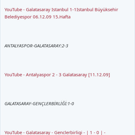
YouTube - Galatasaray Istanbul 1-1Istanbul Büyüksehir
Belediyespor 06.12.09 15.Hafta
ANTALYASPOR-GALATASARAY:2-3
YouTube - Antalyaspor 2 - 3 Galatasaray [11.12.09]
GALATASARAY-GENÇLERBİRLİĞİ:1-0
YouTube - Galatasaray - Genclerbirligi - | 1 - 0 | -