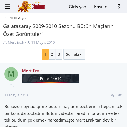
Giriş yap
Kayıt ol
2010 Arşiv
Galatasaray 2009-2010 Sezonu Bütün Maçların
Özet Görüntüleri
K
B
Mert Erak
11 Mayıs 2010
o
a
n
ş
1
2
3
Sonraki
u
l
y
a
Mert Erak
u
n
M
B
g
a
ı
ş
ç
l
t
11 Mayıs 2010
#1
a
a
t
r
Bu sezon oynadığımız bütün maçların özetlerinin hepsini tek
a
i
bir konuda topladım.Bütün videoları aradım taradım ve tek
n
h
tek buldum,çok emek harcadım.İşte Mert Erak'tan dev bir
i
hizmet...