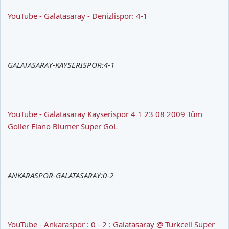
YouTube - Galatasaray - Denizlispor: 4-1
GALATASARAY-KAYSERİSPOR:4-1
YouTube - Galatasaray Kayserispor 4 1 23 08 2009 Tüm
Goller Elano Blumer Süper GoL
ANKARASPOR-GALATASARAY:0-2
YouTube - Ankaraspor : 0 - 2 : Galatasaray @ Turkcell Süper