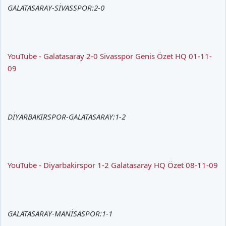
GALATASARAY-SİVASSPOR:2-0
YouTube - Galatasaray 2-0 Sivasspor Genis Özet HQ 01-11-
09
DİYARBAKIRSPOR-GALATASARAY:1-2
YouTube - Diyarbakirspor 1-2 Galatasaray HQ Özet 08-11-09
GALATASARAY-MANİSASPOR:1-1