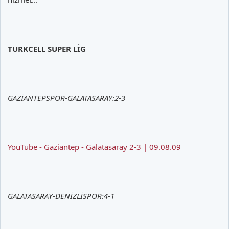
TURKCELL SUPER LİG
GAZİANTEPSPOR-GALATASARAY:2-3
YouTube - Gaziantep - Galatasaray 2-3 | 09.08.09
GALATASARAY-DENİZLİSPOR:4-1