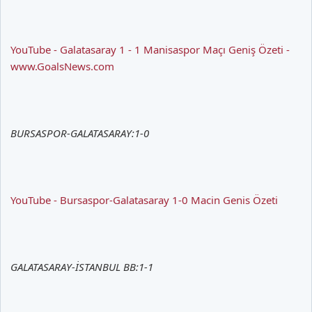
YouTube - Galatasaray 1 - 1 Manisaspor Maçı Geniş Özeti -
www.GoalsNews.com
BURSASPOR-GALATASARAY:1-0
YouTube - Bursaspor-Galatasaray 1-0 Macin Genis Özeti
GALATASARAY-İSTANBUL BB:1-1