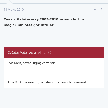
11 Mayıs 2010
#4
Cevap: Galatasaray 2009-2010 sezonu bütün
maçlarının özet görüntüleri..
Çağatay Vatansever' Alıntı:
Eyw Mert, bayağı uğraş vermişsin.
Ama Youtube sanırım, ben de gözükmüyorlar maalesef.