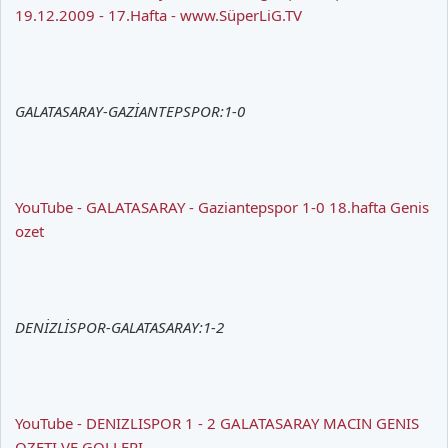
19.12.2009 - 17.Hafta - www.SüperLiG.TV
GALATASARAY-GAZİANTEPSPOR:1-0
YouTube - GALATASARAY - Gaziantepspor 1-0 18.hafta Genis
ozet
DENİZLİSPOR-GALATASARAY:1-2
YouTube - DENIZLISPOR 1 - 2 GALATASARAY MACIN GENIS
OZETI VE GOLLERI