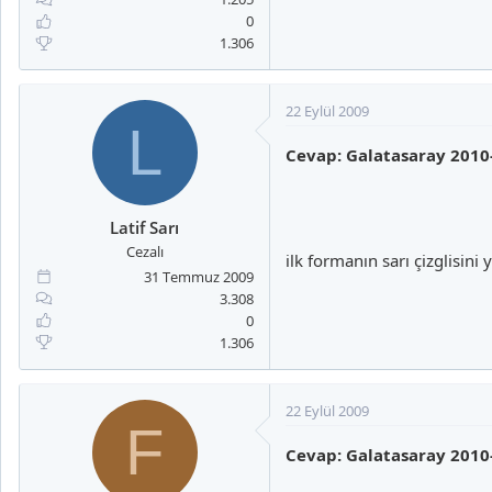
0
1.306
22 Eylül 2009
L
Cevap: Galatasaray 2010
Latif Sarı
Cezalı
ilk formanın sarı çizglisin
31 Temmuz 2009
3.308
0
1.306
22 Eylül 2009
F
Cevap: Galatasaray 2010