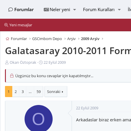
Forumlar
Neler yeni
Forum Kuralları
İ
Yeni mesajlar
Forumlar
GSCimbom Depo
Arşiv
2009 Arşiv
Galatasaray 2010-2011 Form
K
B
Okan Öztoprak
22 Eylül 2009
o
a
n
ş
Üzgünüz bu konu cevaplar için kapatılmıştır...
u
l
y
a
u
n
1
2
3
…
59
Sonraki
B
g
a
ı
22 Eylül 2009
ş
ç
O
l
t
Arkadaslar biraz erken ama
a
a
t
r