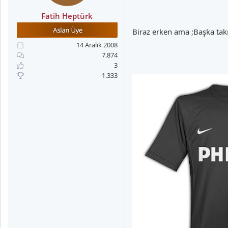
Fatih Heptürk
Biraz erken ama ;Başka tak
14 Aralık 2008
7.874
3
1.333