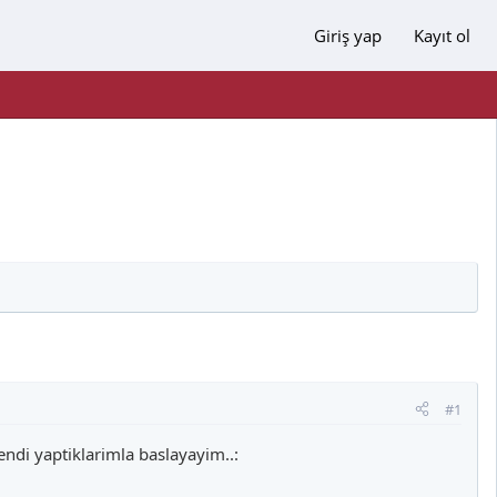
Giriş yap
Kayıt ol
#1
ndi yaptiklarimla baslayayim..: