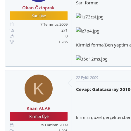
a
i
Sari forma:
n
h
Okan Öztoprak
i
7 Temmuz 2009
271
0
1.286
Kirmizi forma(Ben yaptim am
22 Eylül 2009
K
Cevap: Galatasaray 2010
Kaan ACAR
kırmızı güzel gerçekten.b
29 Haziran 2009
1.205