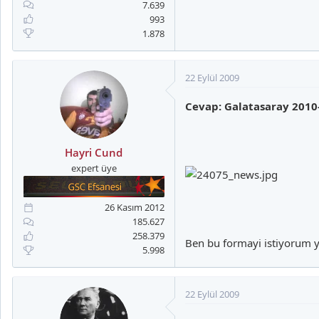
7.639
993
1.878
22 Eylül 2009
Cevap: Galatasaray 2010
Hayri Cund
expert üye
26 Kasım 2012
185.627
258.379
Ben bu formayi istiyorum 
5.998
22 Eylül 2009