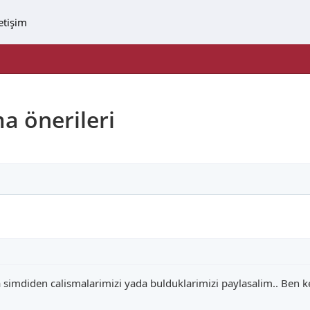
letişim
a önerileri
 simdiden calismalarimizi yada bulduklarimizi paylasalim.. Ben ke