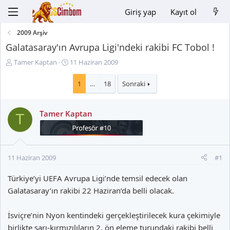
Giriş yap
Kayıt ol
2009 Arşiv
Galatasaray'ın Avrupa Ligi'ndeki rakibi FC Tobol !
K
B
Tamer Kaptan
11 Haziran 2009
o
a
n
ş
1
…
18
Sonraki
u
l
y
a
Tamer Kaptan
u
n
T
B
g
a
ı
ş
ç
l
t
11 Haziran 2009
#1
a
a
t
r
Türkiye’yi UEFA Avrupa Ligi’nde temsil edecek olan
a
i
Galatasaray’ın rakibi 22 Haziran’da belli olacak.
n
h
i
İsviçre’nin Nyon kentindeki gerçekleştirilecek kura çekimiyle
birlikte sarı-kırmızılıların 2. ön eleme turundaki rakibi belli