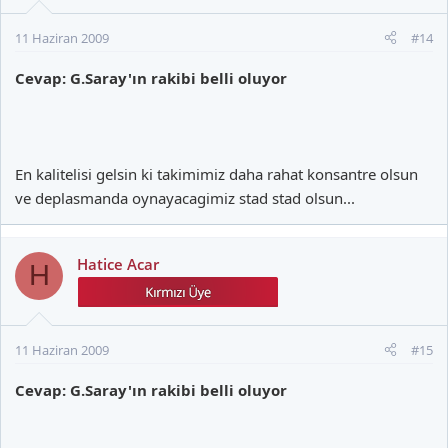
11 Haziran 2009
#14
Cevap: G.Saray'ın rakibi belli oluyor
En kalitelisi gelsin ki takimimiz daha rahat konsantre olsun
ve deplasmanda oynayacagimiz stad stad olsun...
Hatice Acar
H
11 Haziran 2009
#15
Cevap: G.Saray'ın rakibi belli oluyor