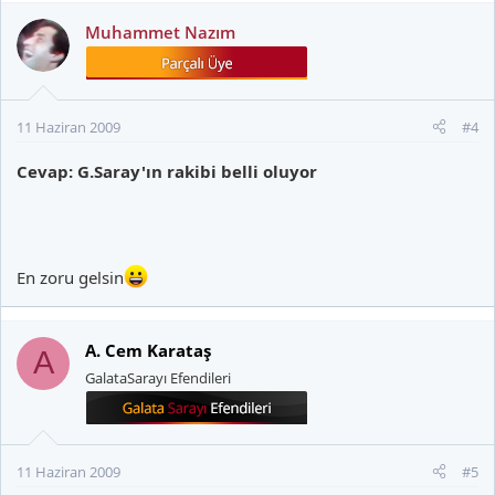
Muhammet Nazım
11 Haziran 2009
#4
Cevap: G.Saray'ın rakibi belli oluyor
En zoru gelsin
A. Cem Karataş
A
GalataSarayı Efendileri
11 Haziran 2009
#5