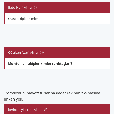
Batu Han' Alıntı:
Olası rakipler kimler
Oğulcan Acar' Alıntı:
Muhtemel rakipler kimler renktaşlar ?
Tromso'nün, playoff turlarına kadar rakibimiz olmasına
imkan yok.
berkcan yildirim' Alıntı: