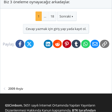
Biz 3 öneleme oynayacağız arkadaşlar.
1
…
18
Sonraki
Cevap yazmak için giriş yap yada kayıt ol.
Facebook
X (Twitter)
Bluesky
LinkedIn
Reddit
Pinterest
Tumblr
WhatsApp
E-posta
Li
Paylaş:
2009 Arşiv
GSCimbom
, 5651 sayılı İnternet Ortamında Yapılan Yayınların
Düzenlenmesi Hakkında Kanun kapsamında,
BTK tarafından