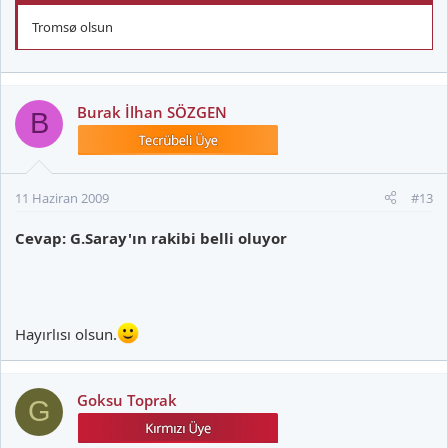
Tromsø olsun
Burak İlhan SÖZGEN
B
11 Haziran 2009
#13
Cevap: G.Saray'ın rakibi belli oluyor
Hayırlısı olsun.
Goksu Toprak
G