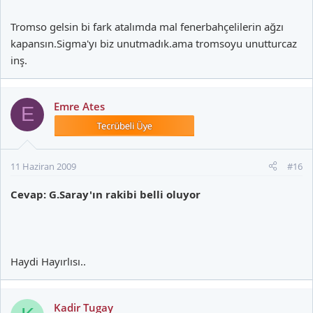
Tromso gelsin bi fark atalımda mal fenerbahçelilerin ağzı
kapansın.Sigma'yı biz unutmadık.ama tromsoyu unutturcaz
inş.
Emre Ates
E
11 Haziran 2009
#16
Cevap: G.Saray'ın rakibi belli oluyor
Haydi Hayırlısı..
Kadir Tugay