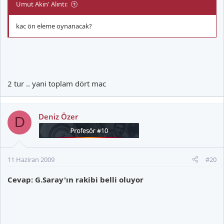
Umut Akin' Alıntı:
kac ön eleme oynanacak?
2 tur .. yani toplam dört mac
Deniz Özer
D
11 Haziran 2009
#20
Cevap: G.Saray'ın rakibi belli oluyor