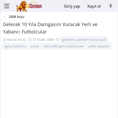
Giriş yap
Kayıt ol
2008 Arşiv
Gelecek 10 Yıla Damgasını Vuracak Yerli ve
Yabancı Futbolcular
K
B
E
Murat KILIÇ
17 Aralık 2008
gelecek vadeden futbolcular
o
a
t
genç futbolcu
scout
yetenekli genç futbolcular
yıldız adayları
n
ş
i
u
l
k
y
a
e
u
n
t
B
g
l
a
ı
e
ş
ç
r
l
t
a
a
t
r
a
i
n
h
i