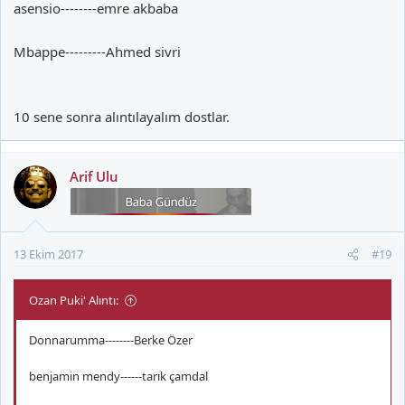
asensio--------emre akbaba
Mbappe---------Ahmed sivri
10 sene sonra alıntılayalım dostlar.
Arif Ulu
13 Ekim 2017
#19
Ozan Puki' Alıntı:
Donnarumma--------Berke Özer
benjamin mendy------tarık çamdal