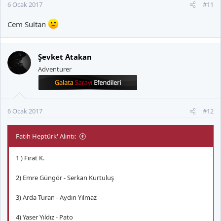
6 Ocak 2017
#11
Cem Sultan
Şevket Atakan
Adventurer
6 Ocak 2017
#12
Fatih Heptürk' Alıntı:
1 ) Fırat K.
2) Emre Güngör - Serkan Kurtuluş
3) Arda Turan - Aydın Yılmaz
4) Yaser Yıldız - Pato