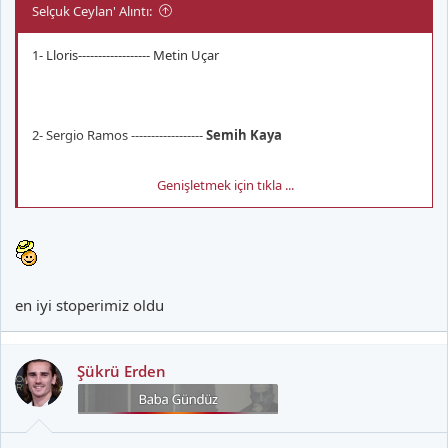
Selçuk Ceylan' Alıntı:
1- Lloris------------------ Metin Uçar
2- Sergio Ramos ------------------
Semih Kaya
Genişletmek için tıkla ...
3- Fabregas------------------ Abdulkadir Kayalı
4- Benzema ------------------ Cem Sultan
en iyi stoperimiz oldu
__________________
Şükrü Erden