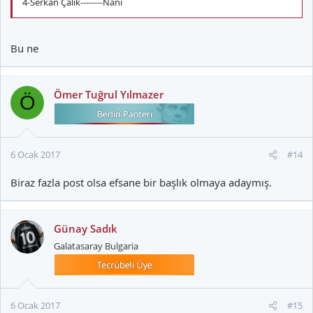
4-Serkan Çalık--------Nani
Bu ne
Ömer Tuğrul Yılmazer
Ö
6 Ocak 2017
#14
Biraz fazla post olsa efsane bir başlık olmaya adaymış.
Günay Sadık
Galatasaray Bulgaria
6 Ocak 2017
#15