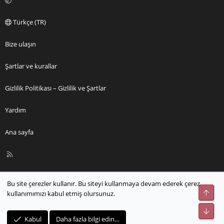
Türkçe (TR)
Bize ulaşın
Şartlar ve kurallar
Gizlilik Politikası – Gizlilik ve Şartlar
Yardım
Ana sayfa
R
S
S
Bu site çerezler kullanır. Bu siteyi kullanmaya devam ederek çerez
Üst
kullanımımızı kabul etmiş olursunuz.
Alt
Kabul
Daha fazla bilgi edin…