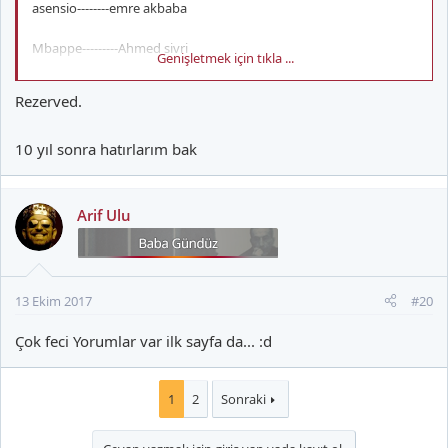
asensio--------emre akbaba
Mbappe---------Ahmed sivri
Genişletmek için tıkla ...
Rezerved.
10 sene sonra alıntılayalım dostlar.
10 yıl sonra hatırlarım bak
Arif Ulu
13 Ekim 2017
#20
Çok feci Yorumlar var ilk sayfa da... :d
1
2
Sonraki