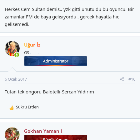
Herkes Cem Sultan demis.. yzk gitti unutuldu bu oyuncu. Bir
zamanlar FM de baya gelisiyordu , gercek hayatta hic
gelisemedi.
Uğur İz
GS
6 Ocak 2017
#16
Tutan tek ongoru Balotelli-Sercan Yildirim
Şükrü Erden
T
e
p
k
Gokhan Yamanli
i