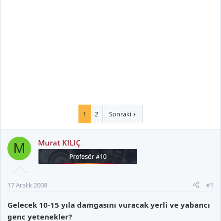
1
2
Sonraki
Murat KILIÇ
M
17 Aralık 2008
#1
Gelecek 10-15 yıla damgasını vuracak yerli ve yabancı
genc yetenekler?