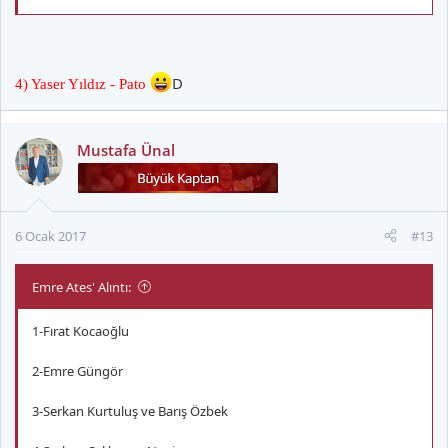
D
4) Yaser Yıldız - Pato
Mustafa Ünal
6 Ocak 2017
#13
Emre Ates' Alıntı:
1-Fırat Kocaoğlu
2-Emre Güngör
3-Serkan Kurtuluş ve Barış Özbek