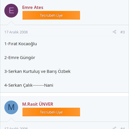
Emre Ates
E
17 Aralık 2008
#3
1-Fırat Kocaoğlu
2-Emre Güngör
3-Serkan Kurtuluş ve Barış Özbek
4-Serkan Çalık--------Nani
M.Rasit ÜNVER
M
17 Aralık 2008
#4