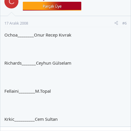
C
17 Aralık 2008
#6
Ochoa________Onur Recep Kıvrak
Richards_______Ceyhun Gülselam
Fellaini________M.Topal
Krkic__________Cem Sultan