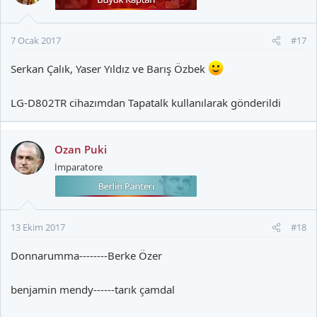
l
e
r
7 Ocak 2017
#17
:
Serkan Çalık, Yaser Yıldız ve Barış Özbek
LG-D802TR cihazımdan Tapatalk kullanılarak gönderildi
Ozan Puki
İmparatore
13 Ekim 2017
#18
Donnarumma--------Berke Özer
benjamin mendy------tarık çamdal