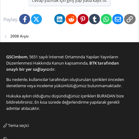
Cevap yazmak için giriş yap yada kayıt ol.
Facebook
X (Twitter)
Bluesky
LinkedIn
Reddit
Pinterest
Tumblr
WhatsApp
E-posta
Li
Paylaş:
2008 Arşiv
GSCimbom
, 5651 sayılı İnternet Ortamında Yapılan Yayınların
Düzenlenmesi Hakkında Kanun kapsamında,
BTK tarafından
onaylı bir yer sağlayıcı
dır.
Bu nedenle, kullanıcılar tarafından oluşturulan içerikleri önceden
denetleme veya inceleme yükümlülüğümüz bulunmamaktadır.
Hukuka aykırı olduğunu düşündüğünüz içerikleri
BURADAN
bize
bildirebilirsiniz. En kısa sürede değerlendirme yapılarak gerekli
adımlar atılacaktır.
Tema seçici