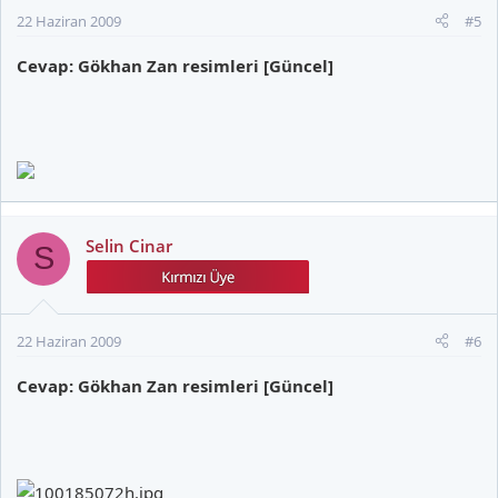
22 Haziran 2009
#5
Cevap: Gökhan Zan resimleri [Güncel]
Selin Cinar
S
22 Haziran 2009
#6
Cevap: Gökhan Zan resimleri [Güncel]