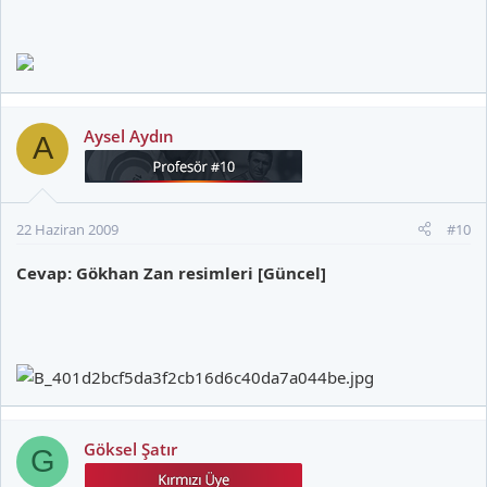
Aysel Aydın
A
22 Haziran 2009
#10
Cevap: Gökhan Zan resimleri [Güncel]
Göksel Şatır
G