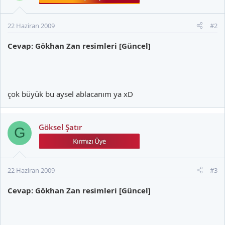
22 Haziran 2009
#2
Cevap: Gökhan Zan resimleri [Güncel]
çok büyük bu aysel ablacanım ya xD
Göksel Şatır
G
22 Haziran 2009
#3
Cevap: Gökhan Zan resimleri [Güncel]