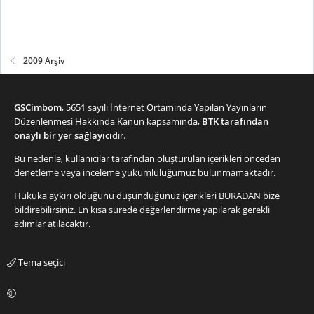
2009 Arşiv
GSCimbom
, 5651 sayılı İnternet Ortamında Yapılan Yayınların
Düzenlenmesi Hakkında Kanun kapsamında,
BTK tarafından
onaylı bir yer sağlayıcı
dır.
Bu nedenle, kullanıcılar tarafından oluşturulan içerikleri önceden
denetleme veya inceleme yükümlülüğümüz bulunmamaktadır.
Hukuka aykırı olduğunu düşündüğünüz içerikleri
BURADAN
bize
bildirebilirsiniz. En kısa sürede değerlendirme yapılarak gerekli
adımlar atılacaktır.
Tema seçici