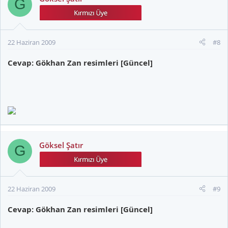
G
22 Haziran 2009
#8
Cevap: Gökhan Zan resimleri [Güncel]
Göksel Şatır
G
22 Haziran 2009
#9
Cevap: Gökhan Zan resimleri [Güncel]