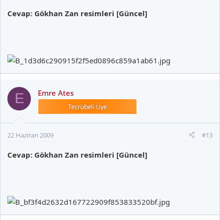
Cevap: Gökhan Zan resimleri [Güncel]
Emre Ates
E
22 Haziran 2009
#13
Cevap: Gökhan Zan resimleri [Güncel]