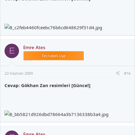
Emre Ates
E
22 Haziran 2009
#16
Cevap: Gökhan Zan resimleri [Güncel]
Emre Ates