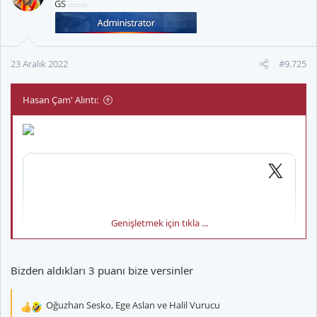
GS
l
e
r
:
23 Aralık 2022
#9.725
Hasan Çam' Alıntı:
Genişletmek için tıkla ...
Bizden aldıkları 3 puanı bize versinler
Oğuzhan Sesko
,
Ege Aslan
ve
Halil Vurucu
T