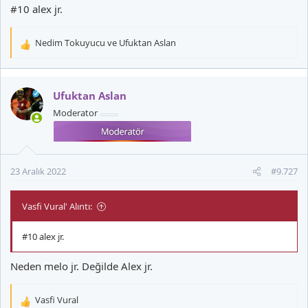
#10 alex jr.
Nedim Tokuyucu
ve
Ufuktan Aslan
T
e
p
k
Ufuktan Aslan
i
Moderator
l
e
r
:
23 Aralık 2022
#9.727
Vasfi Vural' Alıntı:
#10 alex jr.
Neden melo jr. Değilde Alex jr.
Vasfi Vural
T