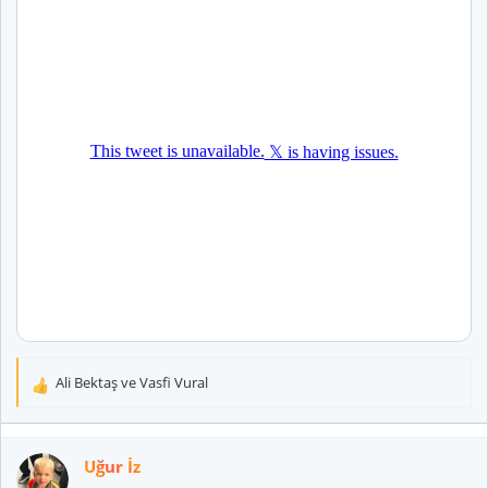
Ali Bektaş
ve
Vasfi Vural
T
e
p
k
Uğur İz
i