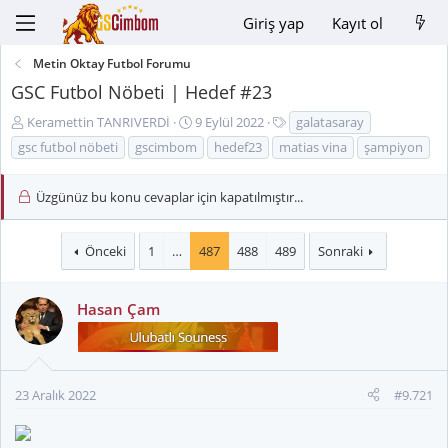
Giriş yap
Kayıt ol
Metin Oktay Futbol Forumu
GSC Futbol Nöbeti | Hedef #23
K
B
E
Keramettin TANRIVERDİ
9 Eylül 2022
galatasaray
o
a
t
gsc futbol nöbeti
gscimbom
hedef23
matias vina
şampiyon
n
ş
i
u
l
k
Üzgünüz bu konu cevaplar için kapatılmıştır...
y
a
e
u
n
t
B
g
l
Önceki
1
…
487
488
489
Sonraki
a
ı
e
ş
ç
r
l
t
Hasan Çam
a
a
t
r
a
i
n
h
23 Aralık 2022
#9.721
i