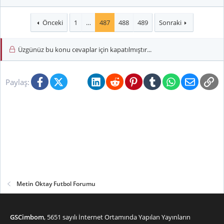
Önceki
1
…
487
488
489
Sonraki
Üzgünüz bu konu cevaplar için kapatılmıştır...
Facebook
X (Twitter)
Bluesky
LinkedIn
Reddit
Pinterest
Tumblr
WhatsApp
E-posta
Li
Paylaş:
Metin Oktay Futbol Forumu
GSCimbom
, 5651 sayılı İnternet Ortamında Yapılan Yayınların