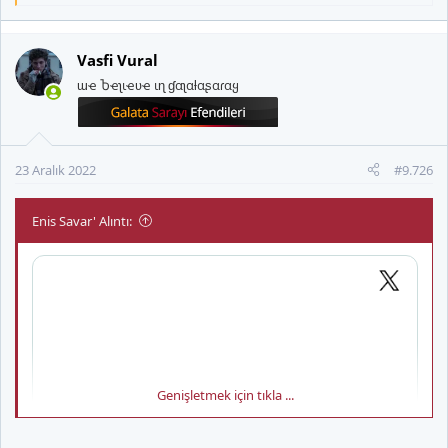
e
p
k
Vasfi Vural
i
ɯҽ Ⴆҽʅιҽʋҽ ιɳ ɠαʅαƚαʂαɾαყ
l
e
r
:
23 Aralık 2022
#9.726
Enis Savar' Alıntı:
Genişletmek için tıkla ...