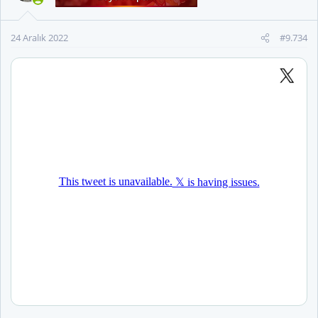
e
r
24 Aralık 2022
#9.734
: