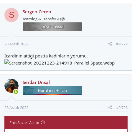
p
k
Sergen Zeren
S
i
Astrolog & Transfer Aşığı
l
e
r
:
23 Aralık 2022
#9.722
Icardinin attigi postta kadinlarin yorumu.
Serdar Ünsal
23 Aralık 2022
#9.723
Enis Savar' Alıntı: