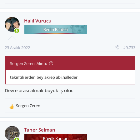
e
p
k
Halil Vurucu
i
l
e
r
23 Aralık 2022
#9.733
:
Sergen Zeren' Alıntı:
takıntılı erden bey akrep abi,halleder
Devre arasi almak buyuk iş olur.
Sergen Zeren
T
e
p
k
Taner Selman
i
l