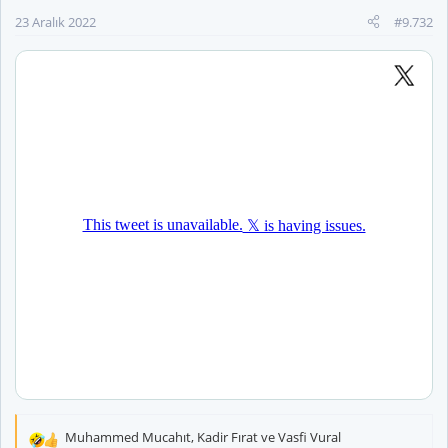
r
23 Aralık 2022
#9.732
:
Muhammed Mucahıt
,
Kadir Fırat
ve
Vasfi Vural
T