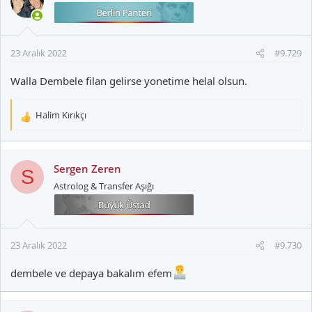
i
l
e
r
23 Aralık 2022
#9.729
:
Walla Dembele filan gelirse yonetime helal olsun.
Halim Kırıkçı
T
e
p
k
Sergen Zeren
S
i
Astrolog & Transfer Aşığı
l
e
r
:
23 Aralık 2022
#9.730
dembele ve depaya bakalım efem