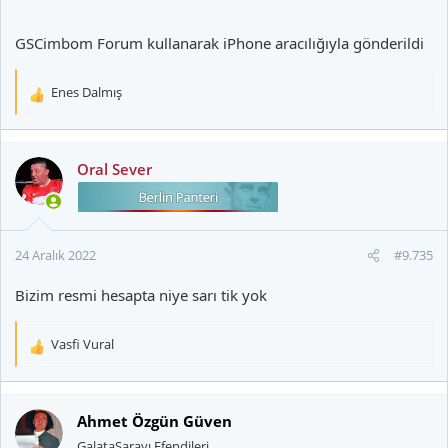
GSCimbom Forum kullanarak iPhone aracılığıyla gönderildi
Enes Dalmış
T
e
p
k
Oral Sever
i
l
e
r
24 Aralık 2022
#9.735
:
Bizim resmi hesapta niye sarı tik yok
Vasfi Vural
T
e
p
k
Ahmet Özgün Güven
i
GalataSarayı Efendileri