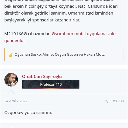
beklerken hiçbir şey ortaya koymadı. Naci Cansun'da idari
direktör olarak getirildi sanırım. Umarım stad isminden
başlayarak iyi sponsorlar kazandırırlar.
M2101K6G cihazımdan
Gscimbom mobil uygulaması ile
gönderildi
Oğuzhan Sesko
,
Ahmet Özgün Güven
ve
Hakan Motz
T
e
p
k
Onat Can Sağıroğlu
i
l
e
r
24 Aralık 2022
#9.738
:
Özgörkey yolcu sanırım.