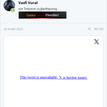
Vasfi Vural
ɯҽ Ⴆҽʅιҽʋҽ ιɳ ɠαʅαƚαʂαɾαყ
24 Aralık 2022
#9.739