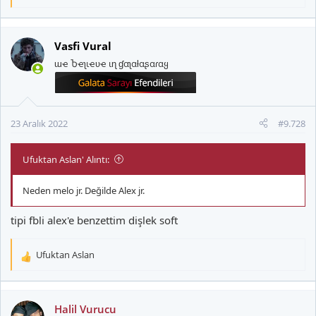
e
p
k
Vasfi Vural
i
ɯҽ Ⴆҽʅιҽʋҽ ιɳ ɠαʅαƚαʂαɾαყ
l
e
r
:
23 Aralık 2022
#9.728
Ufuktan Aslan' Alıntı:
Neden melo jr. Değilde Alex jr.
tipi fbli alex'e benzettim dişlek soft
Ufuktan Aslan
T
e
p
k
Halil Vurucu