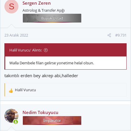
Sergen Zeren
S
Astrolog & Transfer Aşığı
23 Aralık 2022
#9.731
Halil Vurucu' Alıntı:
Walla Dembele filan gelirse yonetime helal olsun.
takıntılı erden bey akrep abi,halleder
Halil Vurucu
T
e
p
k
Nedim Tokuyucu
i
l
e