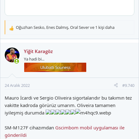
Oğuzhan Sesko
,
Enes Dalmış
,
Oral Sever
ve 1 kişi daha
T
e
p
k
Yiğit Karagöz
i
Ya hadi bi...
l
e
r
:
24 Aralık 2022
#9.740
Mauro İcardi ve Sergio Oliveira sigortalarıdır bu takımın tez
vakitte kadroda görürüz umarım. Oliveira tamamen
iyileşmiş durumda
SM-M127F cihazımdan
Gscimbom mobil uygulaması ile
gönderildi