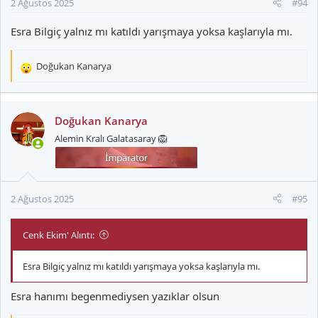
2 Ağustos 2025
#94
:
Esra Bilgiç yalnız mı katıldı yarışmaya yoksa kaşlarıyla mı.
Doğukan Kanarya
T
e
p
k
Doğukan Kanarya
i
Alemin Kralı Galatasaray 🦁
l
e
r
:
2 Ağustos 2025
#95
Cenk Ekim' Alıntı:
Esra Bilgiç yalnız mı katıldı yarışmaya yoksa kaşlarıyla mı.
Esra hanımı begenmediysen yazıklar olsun