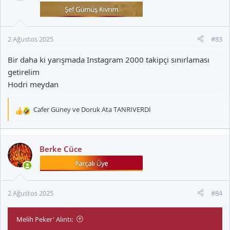
e
r
:
2 Ağustos 2025
#83
Bir daha ki yarışmada Instagram 2000 takipçi sınırlaması
getirelim
Hodri meydan
Cafer Güney
ve
Doruk Ata TANRIVERDİ
T
e
p
k
Berke Cüce
i
l
e
r
2 Ağustos 2025
#84
:
Melih Peker' Alıntı: