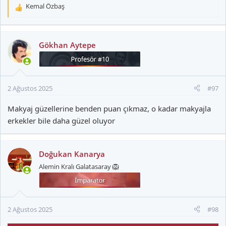
Kemal Özbaş
T
e
p
k
Gökhan Aytepe
i
l
e
r
2 Ağustos 2025
#97
:
Makyaj güzellerine benden puan çıkmaz, o kadar makyajla
erkekler bile daha güzel oluyor
Doğukan Kanarya
Alemin Kralı Galatasaray 🦁
2 Ağustos 2025
#98