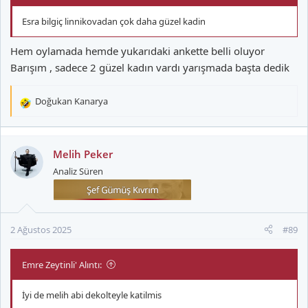
Esra bilgiç linnikovadan çok daha güzel kadin
Hem oylamada hemde yukarıdaki ankette belli oluyor
Barışım , sadece 2 güzel kadın vardı yarışmada başta dedik
Doğukan Kanarya
T
e
p
k
Melih Peker
i
Analiz Süren
l
e
r
:
2 Ağustos 2025
#89
Emre Zeytinli' Alıntı:
İyi de melih abi dekolteyle katilmis