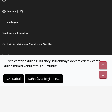
Türkçe (TR)
Bize ulaşın
Şartlar ve kurallar
Gizlilik Politikası – Gizlilik ve Şartlar
Yardım
Bu site çerezler kullanır. Bu siteyi kullanmaya devam ederek çerez
Üst
kullanımımızı kabul etmiş olursunuz.
Ana sayfa
Alt
R
Kabul
Daha fazla bilgi edin…
S
S