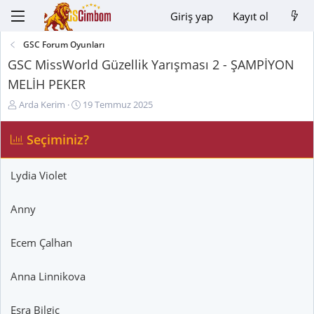
Giriş yap
Kayıt ol
GSC Forum Oyunları
GSC MissWorld Güzellik Yarışması 2 - ŞAMPİYON
MELİH PEKER
K
B
Arda Kerim
19 Temmuz 2025
o
a
n
ş
Seçiminiz?
u
l
y
a
u
n
Lydia Violet
B
g
a
ı
Anny
ş
ç
l
t
Ecem Çalhan
a
a
t
r
a
i
Anna Linnikova
n
h
i
Esra Bilgiç