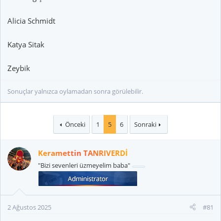
Alicia Schmidt
Katya Sitak
Zeybik
Sonuçlar yalnızca oylamadan sonra görülebilir.
Önceki
1
5
6
Sonraki
Keramettin TANRIVERDİ
"Bizi sevenleri üzmeyelim baba"
2 Ağustos 2025
#81