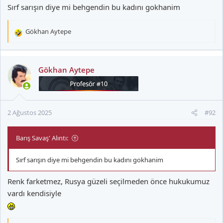
Sırf sarışın diye mi behgendin bu kadını gokhanim
Gökhan Aytepe
T
e
p
k
Gökhan Aytepe
i
l
e
r
2 Ağustos 2025
#92
:
Barış Savaş' Alıntı:
Sırf sarışın diye mi behgendin bu kadını gokhanim
Renk farketmez, Rusya güzeli seçilmeden önce hukukumuz
vardı kendisiyle