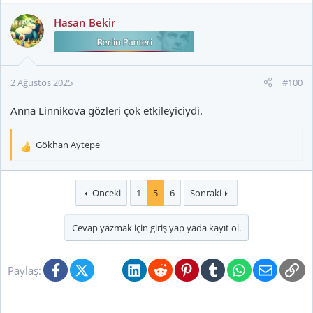
Hasan Bekir
2 Ağustos 2025
#100
Anna Linnikova gözleri çok etkileyiciydi.
Gökhan Aytepe
T
e
p
k
Önceki
1
5
6
Sonraki
i
l
Cevap yazmak için giriş yap yada kayıt ol.
e
r
:
Facebook
X (Twitter)
Bluesky
LinkedIn
Reddit
Pinterest
Tumblr
WhatsApp
E-posta
Li
Paylaş: