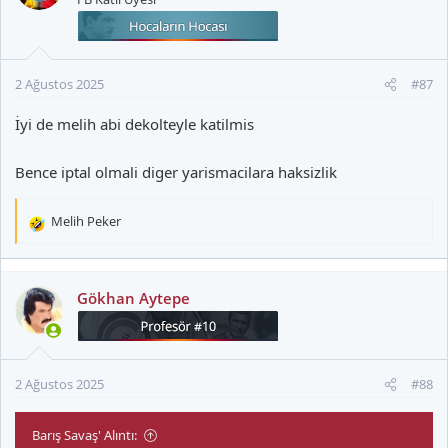
2 Ağustos 2025
#87
İyi de melih abi dekolteyle katilmis
Bence iptal olmali diger yarismacilara haksizlik
Melih Peker
T
e
p
k
Gökhan Aytepe
i
l
e
r
2 Ağustos 2025
#88
:
Barış Savaş' Alıntı: