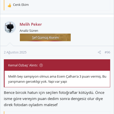
Cenk Ekim
T
e
p
k
Melih Peker
i
Analiz Süren
l
e
r
:
2 Ağustos 2025
#96
Kemal Özbaş' Alıntı:
Melih bey sampiyon olmus ama Ecem Çalhan'a 3 puan vermiş. Bu
yarışmanın gercekligi yok. Yapi var yapi
Bence bircok hatun için seçilen fotoğraflar kötüydü. Önce
isme göre vereyim puan dedim sonra dengesiz olur diye
direk fotodan oyladım malesef