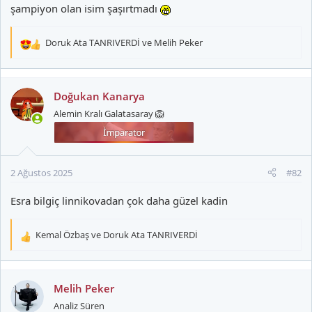
şampiyon olan isim şaşırtmadı
Doruk Ata TANRIVERDİ
ve
Melih Peker
T
e
p
k
Doğukan Kanarya
i
Alemin Kralı Galatasaray 🦁
l
e
r
:
2 Ağustos 2025
#82
Esra bilgiç linnikovadan çok daha güzel kadin
Kemal Özbaş
ve
Doruk Ata TANRIVERDİ
T
e
p
k
Melih Peker
i
Analiz Süren
l