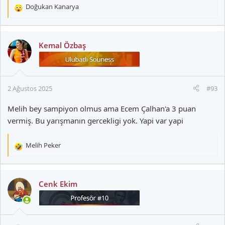
Doğukan Kanarya
T
e
p
k
Kemal Özbaş
i
l
e
r
2 Ağustos 2025
#93
:
Melih bey sampiyon olmus ama Ecem Çalhan'a 3 puan
vermiş. Bu yarışmanın gercekligi yok. Yapi var yapi
Melih Peker
T
e
p
k
Cenk Ekim
i
l
e
r