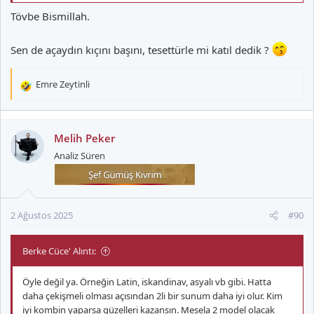
Tövbe Bismillah.
Sen de açaydın kıçını başını, tesettürle mi katıl dedik ?
Emre Zeytinli
T
e
p
k
Melih Peker
i
Analiz Süren
l
e
r
:
2 Ağustos 2025
#90
Berke Cüce' Alıntı:
Öyle değil ya. Örneğin Latin, iskandinav, asyalı vb gibi. Hatta
daha çekişmeli olması açısından 2li bir sunum daha iyi olur. Kim
iyi kombin yaparsa güzelleri kazansın. Mesela 2 model olacak