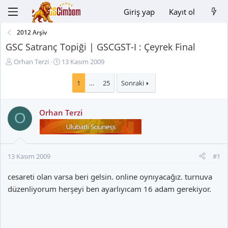
Giriş yap
Kayıt ol
2012 Arşiv
GSC Satranç Topiği | GSCGST-I : Çeyrek Final
K
B
Orhan Terzi
13 Kasım 2009
o
a
n
ş
1
…
25
Sonraki
u
l
y
a
Orhan Terzi
u
n
O
B
g
a
ı
ş
ç
l
t
13 Kasım 2009
#1
a
a
t
r
cesareti olan varsa beri gelsin. online oynıyacağız. turnuva
a
i
düzenliyorum herşeyi ben ayarlıyıcam 16 adam gerekiyor.
n
h
i