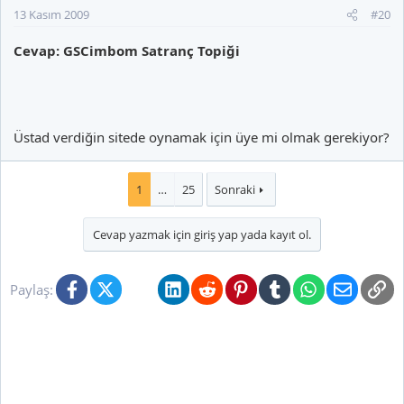
13 Kasım 2009
#20
Cevap: GSCimbom Satranç Topiği
Üstad verdiğin sitede oynamak için üye mi olmak gerekiyor?
1
…
25
Sonraki
Cevap yazmak için giriş yap yada kayıt ol.
Facebook
X (Twitter)
Bluesky
LinkedIn
Reddit
Pinterest
Tumblr
WhatsApp
E-posta
Li
Paylaş: