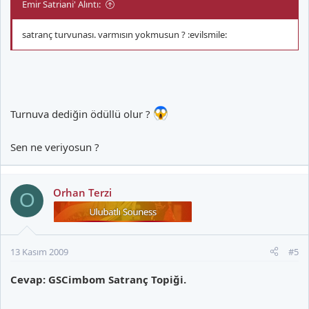
Emir Satriani' Alıntı:
satranç turvunası. varmısın yokmusun ? :evilsmile:
Turnuva dediğin ödüllü olur ?
Sen ne veriyosun ?
Orhan Terzi
O
13 Kasım 2009
#5
Cevap: GSCimbom Satranç Topiği.