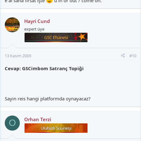
e al sana fırsat işte
u in or out ? come on.
Hayri Cund
expert üye
13 Kasım 2009
#10
Cevap: GSCimbom Satranç Topiği
Sayin reis hangi platformda oynayacaz?
Orhan Terzi
O