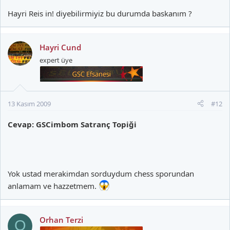
Hayri Reis in! diyebilirmiyiz bu durumda baskanım ?
Hayri Cund
expert üye
13 Kasım 2009
#12
Cevap: GSCimbom Satranç Topiği
Yok ustad merakimdan sorduydum chess sporundan
anlamam ve hazzetmem.
Orhan Terzi
O