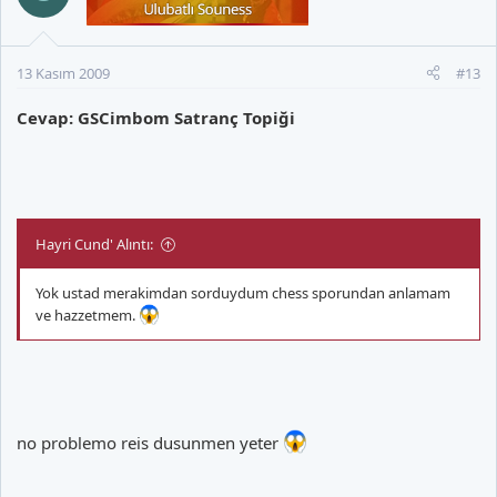
13 Kasım 2009
#13
Cevap: GSCimbom Satranç Topiği
Hayri Cund' Alıntı:
Yok ustad merakimdan sorduydum chess sporundan anlamam
ve hazzetmem.
no problemo reis dusunmen yeter