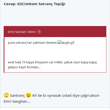
Cevap: GSCimbom Satranç Topiği
Emir Satriani' Alıntı:
şuna satranç'tan çakmam desene
evet hala 15 kişiye ihtiyacım var millet. çabuk olun kapış kapış
gidiyor kayıt formları...
Santranç
Ah be bi oynasak üstad diye çağırcaksın
Emir basghan....