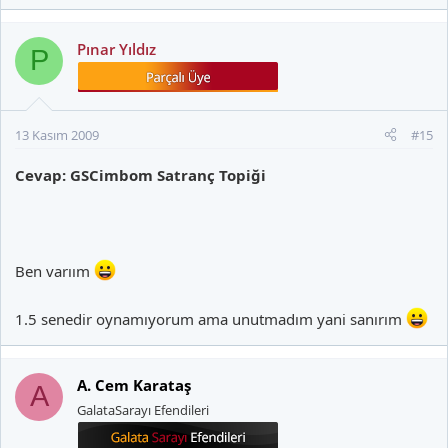
Pınar Yıldız
P
13 Kasım 2009
#15
Cevap: GSCimbom Satranç Topiği
Ben varıım
1.5 senedir oynamıyorum ama unutmadım yani sanırım
A. Cem Karataş
A
GalataSarayı Efendileri