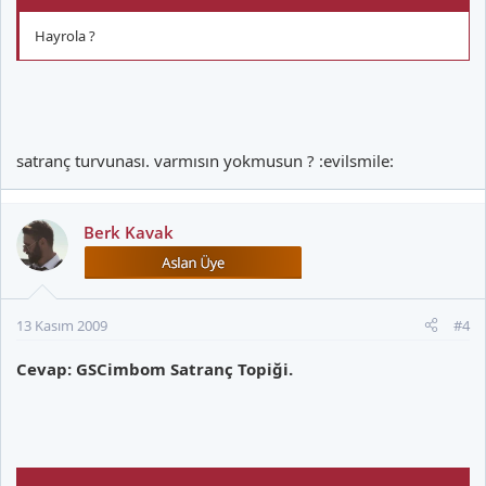
Hayrola ?
satranç turvunası. varmısın yokmusun ? :evilsmile:
Berk Kavak
13 Kasım 2009
#4
Cevap: GSCimbom Satranç Topiği.