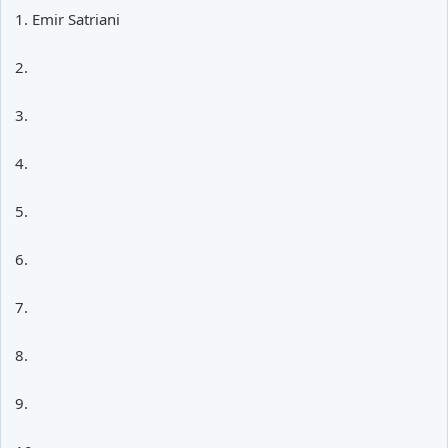
1. Emir Satriani
2.
3.
4.
5.
6.
7.
8.
9.