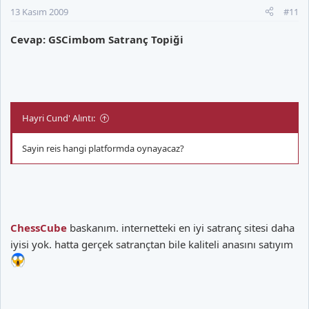
13 Kasım 2009
#11
Cevap: GSCimbom Satranç Topiği
Hayri Cund' Alıntı:
Sayin reis hangi platformda oynayacaz?
ChessCube
baskanım. internetteki en iyi satranç sitesi daha
iyisi yok. hatta gerçek satrançtan bile kaliteli anasını satıyım