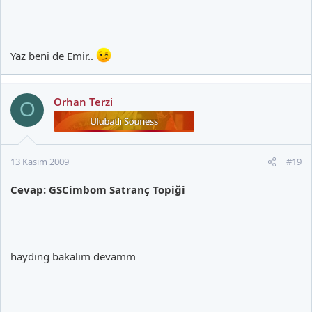
Yaz beni de Emir..
Orhan Terzi
O
13 Kasım 2009
#19
Cevap: GSCimbom Satranç Topiği
hayding bakalım devamm