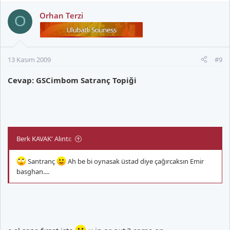
Orhan Terzi
O
13 Kasım 2009
#9
Cevap: GSCimbom Satranç Topiği
Berk KAVAK' Alıntı:
Santranç
Ah be bi oynasak üstad diye çağırcaksın Emir
basghan....