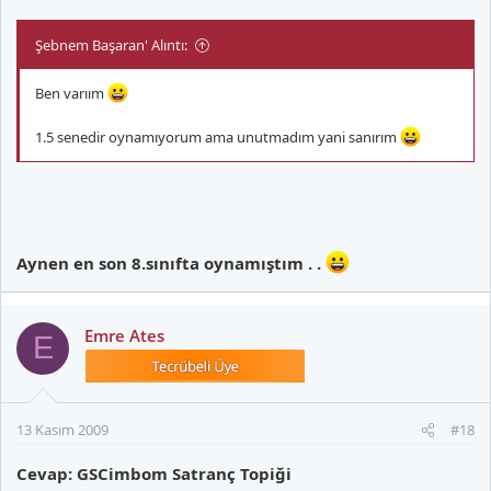
Şebnem Başaran' Alıntı:
Ben varıım
1.5 senedir oynamıyorum ama unutmadım yani sanırım
Aynen en son 8.sınıfta oynamıştım . .
Emre Ates
E
13 Kasım 2009
#18
Cevap: GSCimbom Satranç Topiği