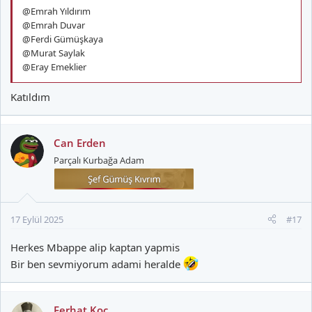
@Emrah Yıldırım
@Emrah Duvar
@Ferdi Gümüşkaya
@Murat Saylak
@Eray Emeklier
Katıldım
Can Erden
Parçalı Kurbağa Adam
17 Eylül 2025
#17
Herkes Mbappe alip kaptan yapmis
Bir ben sevmiyorum adami heralde
Ferhat Koç