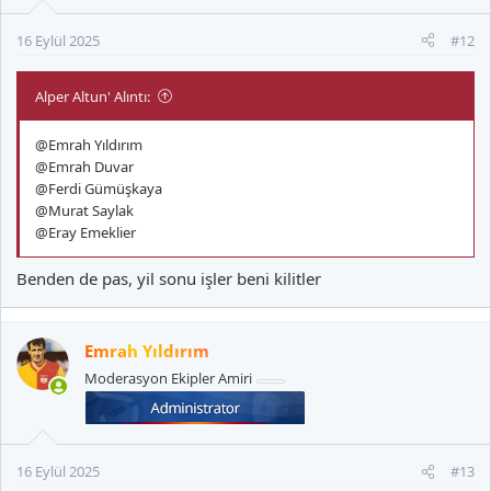
16 Eylül 2025
#12
Alper Altun' Alıntı:
@Emrah Yıldırım
@Emrah Duvar
@Ferdi Gümüşkaya
@Murat Saylak
@Eray Emeklier
Benden de pas, yil sonu işler beni kilitler
Emrah Yıldırım
Moderasyon Ekipler Amiri
16 Eylül 2025
#13