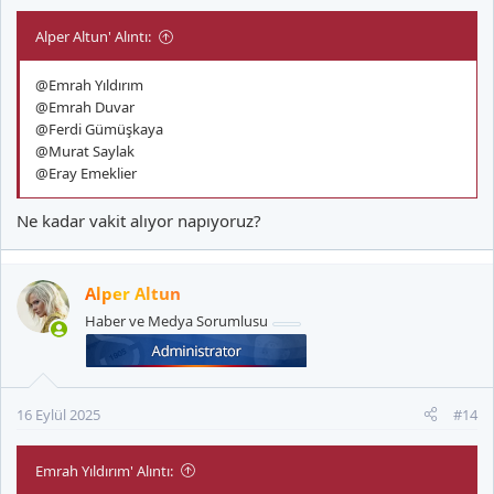
Alper Altun' Alıntı:
@Emrah Yıldırım
@Emrah Duvar
@Ferdi Gümüşkaya
@Murat Saylak
@Eray Emeklier
Ne kadar vakit alıyor napıyoruz?
Alper Altun
Haber ve Medya Sorumlusu
16 Eylül 2025
#14
Emrah Yıldırım' Alıntı: