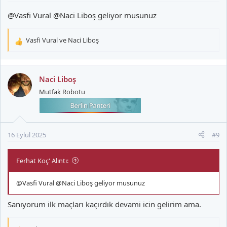
@Vasfi Vural
@Naci Liboş
geliyor musunuz
Vasfi Vural
ve
Naci Liboş
T
e
p
k
Naci Liboş
i
Mutfak Robotu
l
e
r
:
16 Eylül 2025
#9
Ferhat Koç' Alıntı:
@Vasfi Vural
@Naci Liboş
geliyor musunuz
Sanıyorum ilk maçları kaçırdık devami icin gelirim ama.