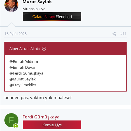
Murat Saylak
i
Muhasip Üye
l
e
r
:
16 Eylül 2025
#11
Alper Altun' Alıntı:
@Emrah Yıldırım
@Emrah Duvar
@Ferdi Gümüşkaya
@Murat Saylak
@Eray Emeklier
benden pas, vaktim yok maalesef
Ferdi Gümüşkaya
F