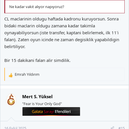
Ne kadar vakit alıyor napıyoruz?
CL maclarinin oldugu haftada kadronu kuruyorsun. Sonra
bidaki maclarin oldugu zamana kadar takimla
oynayabiliyorsun (iste transfer, kaptani belirlemek, ilk 11'i
falan). Zaten oyun icinde ne zaman degisiklik yapabildigin
belirtiliyor.
Bir 15 dakikani falan alir simdilik.
Emrah Yıldırım
T
e
p
k
Mert S. Yüksel
i
"Fear is Your Only God"
l
e
r
:
16 Eylül 2025
#15