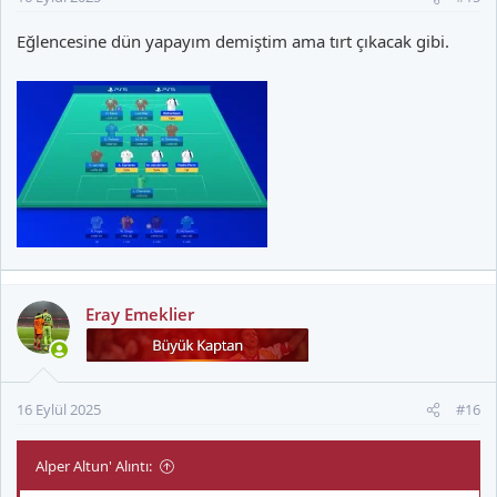
Eğlencesine dün yapayım demiştim ama tırt çıkacak gibi.
Eray Emeklier
16 Eylül 2025
#16
Alper Altun' Alıntı: