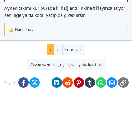
Aynen takımı kur burada ki bağlantı linkine tıklayınca atıyor
seni lige ya da kodu yazıp da girebilirsin
Naci Liboş
T
e
p
k
1
2
Sonraki
i
l
Cevap yazmak için giriş yap yada kayıt ol.
e
r
:
Facebook
X (Twitter)
Bluesky
LinkedIn
Reddit
Pinterest
Tumblr
WhatsApp
E-posta
Li
Paylaş: