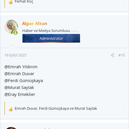
Ferhat Koç
T
e
p
k
Alper Altun
i
Haber ve Medya Sorumlusu
l
e
r
:
16 Eylül 2025
#10
@Emrah Yıldırım
@Emrah Duvar
@Ferdi Gümüşkaya
@Murat Saylak
@Eray Emeklier
Emrah Duvar
,
Ferdi Gümüşkaya
ve
Murat Saylak
T
e
p
k