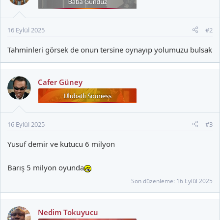
l
e
r
16 Eylül 2025
#2
:
Tahminleri görsek de onun tersine oynayıp yolumuzu bulsak
Cafer Güney
16 Eylül 2025
#3
Yusuf demir ve kutucu 6 milyon
Barış 5 milyon oyunda
Son düzenleme:
16 Eylül 2025
Nedim Tokuyucu