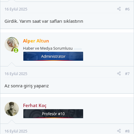
16 Eylül 2025
#6
Girdik. Yarım saat var safları sıklastırın
Alper Altun
Haber ve Medya Sorumlusu
16 Eylül 2025
#7
Az sonra giriş yaparız
Ferhat Koç
16 Eylül 2025
#8