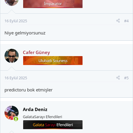
16 Eylül 2025
#4
Niye gelmiyorsunuz
Cafer Güney
16 Eylül 2025
#5
predictoru bok etmişler
Arda Deniz
GalataSarayı Efendileri