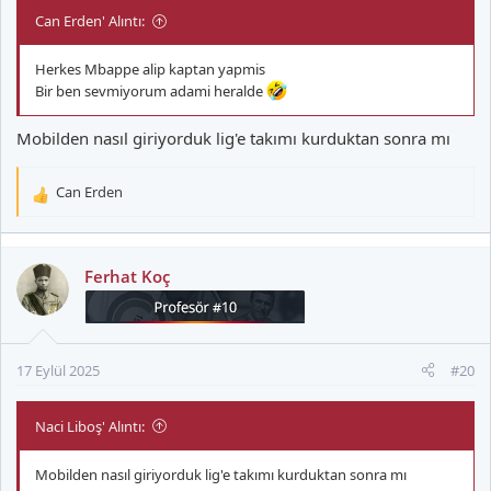
Can Erden' Alıntı:
Herkes Mbappe alip kaptan yapmis
Bir ben sevmiyorum adami heralde
Mobilden nasıl giriyorduk lig'e takımı kurduktan sonra mı
Can Erden
T
e
p
k
Ferhat Koç
i
l
e
r
17 Eylül 2025
#20
:
Naci Liboş' Alıntı:
Mobilden nasıl giriyorduk lig'e takımı kurduktan sonra mı