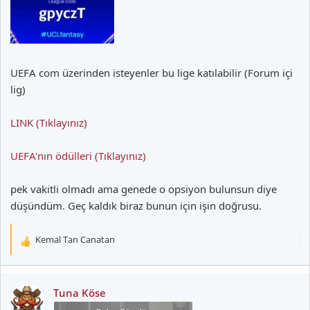
UEFA com üzerinden isteyenler bu lige katılabilir (Forum içi
lig)
LINK (Tıklayınız)
UEFA'nın ödülleri (Tıklayınız)
pek vakitli olmadı ama genede o opsiyon bulunsun diye
düşündüm. Geç kaldık biraz bunun için işin doğrusu.
Kemal Tan Canatan
T
e
p
k
Tuna Köse
i