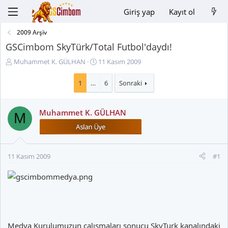
Giriş yap
Kayıt ol
2009 Arşiv
GSCimbom SkyTürk/Total Futbol'daydı!
K
B
Muhammet K. GÜLHAN
11 Kasım 2009
o
a
n
ş
1
…
6
Sonraki
u
l
y
a
Muhammet K. GÜLHAN
u
n
M
B
g
a
ı
ş
ç
l
t
11 Kasım 2009
#1
a
a
t
r
a
i
n
h
i
Medya Kurulumuzun çalışmaları sonucu SkyTurk kanalındaki