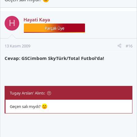
Hayati Kaya
H
13 Kasım 2009
#16
Cevap: GSCimbom SkyTürk/Total Futbol'da!
Tugay Arslan' Alıntı:
Geçen salı mıydı?