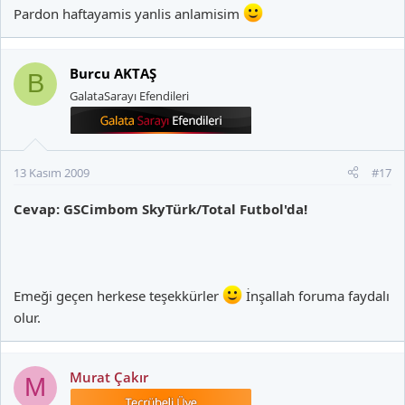
Pardon haftayamis yanlis anlamisim
Burcu AKTAŞ
B
GalataSarayı Efendileri
13 Kasım 2009
#17
Cevap: GSCimbom SkyTürk/Total Futbol'da!
Emeği geçen herkese teşekkürler
İnşallah foruma faydalı
olur.
Murat Çakır
M