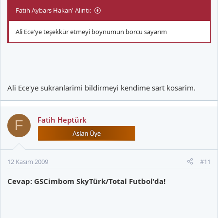
Fatih Aybars Hakan' Alıntı:
Ali Ece'ye teşekkür etmeyi boynumun borcu sayarım
Ali Ece'ye sukranlarimi bildirmeyi kendime sart kosarim.
Fatih Heptürk
F
12 Kasım 2009
#11
Cevap: GSCimbom SkyTürk/Total Futbol'da!