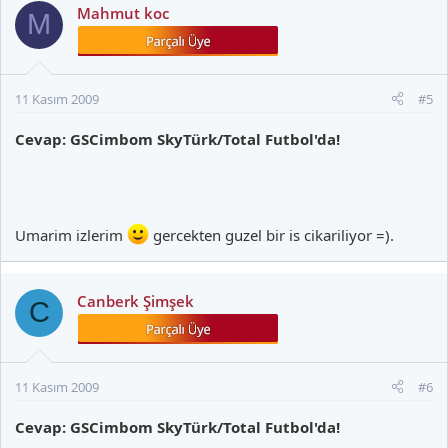
Mahmut koc
M
11 Kasım 2009
#5
Cevap: GSCimbom SkyTürk/Total Futbol'da!
Umarim izlerim
gercekten guzel bir is cikariliyor =).
Canberk Şimşek
C
11 Kasım 2009
#6
Cevap: GSCimbom SkyTürk/Total Futbol'da!