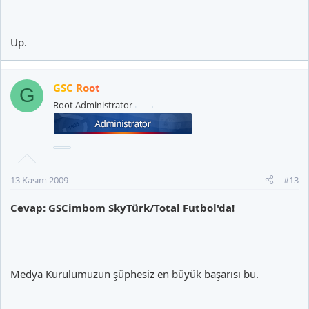
Up.
GSC Root
G
Root Administrator
13 Kasım 2009
#13
Cevap: GSCimbom SkyTürk/Total Futbol'da!
Medya Kurulumuzun şüphesiz en büyük başarısı bu.