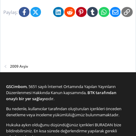
Facebook
X (Twitter)
Bluesky
LinkedIn
Reddit
Pinterest
Tumblr
WhatsApp
E-posta
Li
Paylaş:
2009 Arşiv
GSCimbom
, 5651 sayılı İnternet Ortamında Yapılan Yayınların
Düzenlenmesi Hakkında Kanun kapsamında,
BTK tarafından
onaylı bir yer sağlayıcı
dır.
Bu nedenle, kullanıcılar tarafından oluşturulan içerikleri önceden
denetleme veya inceleme yükümlülüğümüz bulunmamaktadır.
Hukuka aykırı olduğunu düşündüğünüz içerikleri
BURADAN
bize
bildirebilirsiniz. En kısa sürede değerlendirme yapılarak gerekli