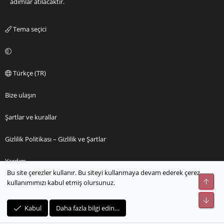
adımlar atılacaktır.
Tema seçici
Türkçe (TR)
Bize ulaşın
Şartlar ve kurallar
Gizlilik Politikası – Gizlilik ve Şartlar
Yardım
Bu site çerezler kullanır. Bu siteyi kullanmaya devam ederek çerez
Üst
kullanımımızı kabul etmiş olursunuz.
Ana sayfa
Alt
R
Kabul
Daha fazla bilgi edin…
S
S