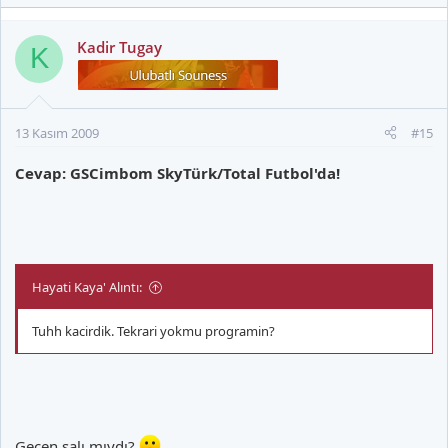
Kadir Tugay
K
13 Kasım 2009
#15
Cevap: GSCimbom SkyTürk/Total Futbol'da!
Hayati Kaya' Alıntı:
Tuhh kacirdik. Tekrari yokmu programin?
Geçen salı mıydı?