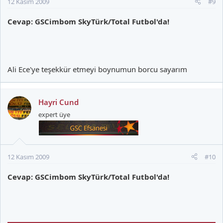
12 Kasım 2009
#9
Cevap: GSCimbom SkyTürk/Total Futbol'da!
Ali Ece'ye teşekkür etmeyi boynumun borcu sayarım
Hayri Cund
expert üye
12 Kasım 2009
#10
Cevap: GSCimbom SkyTürk/Total Futbol'da!