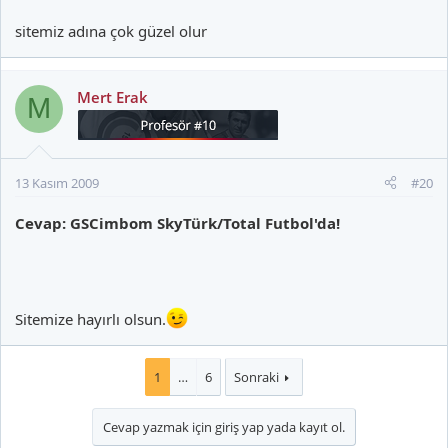
sitemiz adına çok güzel olur
Mert Erak
M
13 Kasım 2009
#20
Cevap: GSCimbom SkyTürk/Total Futbol'da!
Sitemize hayırlı olsun.
1
…
6
Sonraki
Cevap yazmak için giriş yap yada kayıt ol.