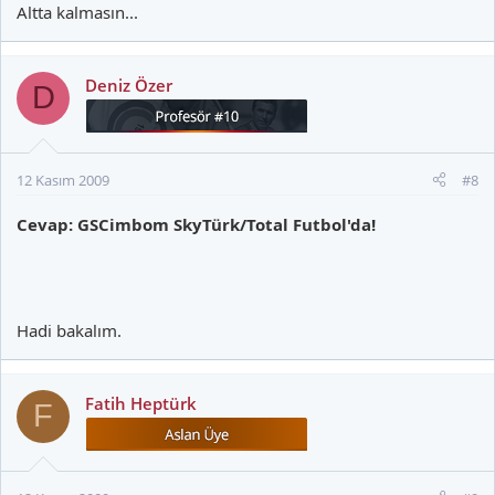
Altta kalmasın...
Deniz Özer
D
12 Kasım 2009
#8
Cevap: GSCimbom SkyTürk/Total Futbol'da!
Hadi bakalım.
Fatih Heptürk
F