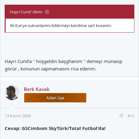
Hayri Cund' Alıntı:
Ali Ece'ye sukranlarimi bildirmeyi kendime sart kosarim.
Hayri Cund'a " hoşgeldin başghanım " demeyi münasip
görür , konunun sapmamasını rica ederim.
Berk Kavak
13 Kasım 2009
#12
Cevap: GSCimbom SkyTürk/Total Futbol'da!