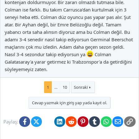
kontenjan doldurmuyor. Bir zararı olmazdı tutmasa bile.
vazgeçilmezi oldu. Hemde bunca yıldır farkedilmiyorken öyle mi?
Colman ise farklı. Bu takım Carrusca'dan kurtulmak için 3
seneyi heba etti. Colman düz oyuncu pas yapar pas alır. Şut
atar. Bir Ayhan değil, bir Emre Belözoğlu değil. Tamam
Ben 3-4 senedir bu adamı takip ediyorum ve hepte dikkatimi
yabancı orta saha alınsın diyoruz ama bu Colman değil. Bu
çekerdi performansı. Ama adam burada tam bir büyük takım
adamı 3-4 senedir nasıl takip ediyorsun Germinal Beerschot
oyuncusu oldu.
maçlarını çok mu izledin. Adam daha geçen sezon geldi.
Nasıl 3-4 sezondur takip ediyorsun ya
Colman
Galatasaray'a yarar getirmez ki Trabzonspor'a da getirdiğini
Colman bence orta saha da ki pas alışverişi için çok önemli bir
söyleyemeyiz zaten.
detay. Eminim ki Gs'de olsa o pas alışverişini Ayhan'dan çok daha
iyi yapar. En azından Ayhan gibi semazenlik yapıp, topu iki-üç kez
dürtüp, savunmada topuk hareketiyle adam geçmeye çalışmaz.
1
…
10
Sonraki
Cevap yazmak için giriş yap yada kayıt ol.
Bu da benden olsun.
Facebook
X (Twitter)
Bluesky
LinkedIn
Reddit
Pinterest
Tumblr
WhatsApp
E-posta
Li
Paylaş: