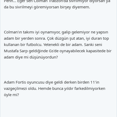
Pehh... Eğer sen Colman Trabzon'da sivrilmiyor diyorsan ya
da bu sivrilmeyi göremiyorsan birşey diyemem.
Colman'ın takımı iyi oynamıyor, galip gelemiyor ne yapsın
adam bir yerden sonra. Çok düzgün şut atan, iyi duran top
kullanan bir futbolcu. Yetenekli de bir adam. Sanki seni
Mustafa Sarp geldiğinde Gs'de oynayabilecek kapasitede bir
adam diye mi düşünüyordun?
Adam Fortis oyuncusu diye geldi derken birden 11'in
vazgeçilmezi oldu. Hemde bunca yıldır farkedilmiyorken
öyle mi?