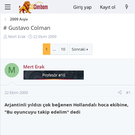
Giriş yap
Kayıt ol
2009 Arşiv
# Gustavo Colman
K
B
Mert Erak
22 Ekim 2009
o
a
n
ş
1
…
10
Sonraki
u
l
y
a
Mert Erak
u
n
M
B
g
a
ı
ş
ç
l
t
22 Ekim 2009
#1
a
a
t
r
Arjantinli yıldızı çok beğenen Hollandalı hoca ekibine,
a
i
"Bu oyuncuyu takip edelim" dedi
n
h
i