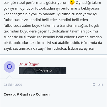
bak gör nasıl performans gösteriyorum
Oynadığı takım
ve şimdi bir de Gabric geldi. Takım oyuncusu Colman. Bu
çok iyi mi oynuyor futbolcudan iyi performans bekliyorsun
saydığım 4 adamdan en az biri onla beraber oynuyor,
oynayacakta. Bu adamın çevresinde böyle adamlar varken çokta
kadar saçma bir yorum olamaz. İyi futbolcu her yerde iyi
müthiş performans beklemek haksızlık olur.
futbolcudur ve kendini belli eder. Kendini belli eden
futbolcuda zaten büyük takımlara transferini sağlar. Küçük
takımdan büyüklere geçen futbolcuların takımları çok mu
süper de bu futbolcular kendini belli ediyor. Colman sıradan
Bu arada Keita, Elano da bu özelliklere sahip ama saydığım 4 isim
kadar değiller.
bir futbolcudur tek ektrası iyi şut atabilmesidir. Hücumda da
zayıf, savunmada da zayıf bir futbolcu. İstkrarsız ayrıca.
Onur Özgür
O
23 Ekim 2009
#16
Cevap: # Gustavo Colman