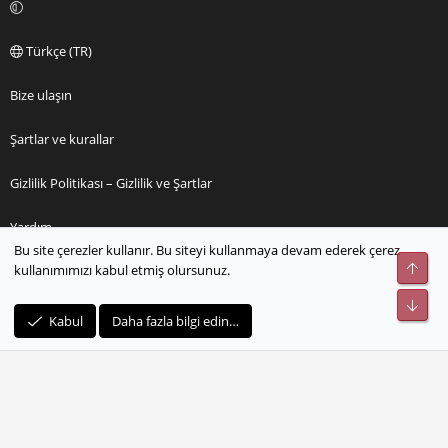
Türkçe (TR)
Bize ulaşın
Şartlar ve kurallar
Gizlilik Politikası – Gizlilik ve Şartlar
Yardım
Bu site çerezler kullanır. Bu siteyi kullanmaya devam ederek çerez
Üst
kullanımımızı kabul etmiş olursunuz.
Ana sayfa
Alt
R
Kabul
Daha fazla bilgi edin…
S
S