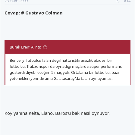
23 Ekim 2009
#14
Cevap: # Gustavo Colman
Burak Eren' Alıntı:
Bence iyi futbolcu falan değil hatta istikrarsızlık abidesi bir
futbolcu. Trabzonspor'da oynadığı maçlarda süper performans
gösterdi diyebileceğim 5 maç yok. Ortalama bir futbolcu, bazı
yetenekleri yerinde ama Galatasaray'da falan oynayamaz.
Koy yanına Keita, Elano, Baros'u bak nasıl oynuyor.