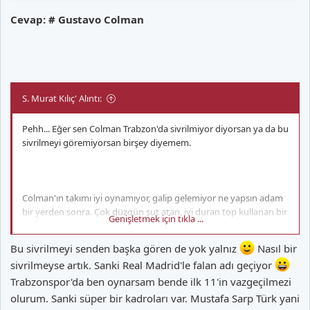
Cevap: # Gustavo Colman
S. Murat Kılıç' Alıntı:
Pehh... Eğer sen Colman Trabzon'da sivrilmiyor diyorsan ya da bu
sivrilmeyi göremiyorsan birşey diyemem.
Colman'ın takımı iyi oynamıyor, galip gelemiyor ne yapsın adam
bir yerden sonra. Çok düzgün şut atan, iyi duran top kullanan bir
Genişletmek için tıkla ...
futbolcu. Yetenekli de bir adam. Sanki seni Mustafa Sarp
geldiğinde Gs'de oynayabilecek kapasitede bir adam diye mi
Bu sivrilmeyi senden başka gören de yok yalnız
Nasıl bir
düşünüyordun?
sivrilmeyse artık. Sanki Real Madrid'le falan adı geçiyor
Trabzonspor'da ben oynarsam bende ilk 11'in vazgeçilmezi
olurum. Sanki süper bir kadroları var. Mustafa Sarp Türk yani
Adam Fortis oyuncusu diye geldi derken birden 11'in