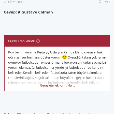
23 Ekim 2009
#17
Cevap: # Gustavo Colman
Burak Eren' Alıntı:
Koy benim yanıma Keita'yı, Arda'yı arkamda Elano oynasın bak
gör nasıl performans gösteriyorum
Oynadığı takım çok iyi mi
oynuyor futbolcudan iyi performans bekliyorsun kadar saçma bir
yorum olamaz. İyi futbolcu her yerde iyi futbolcudur ve kendini
belli eder. Kendini belli eden futbolcuda zaten büyük takımlara
transferini sağlar. Küçük takımdan büyüklere geçen futbolcuların
takımları çok mu süper de bu futbolcular kendini belli ediyor.
Genişletmek için tıkla ...
Colman sıradan bir futbolcudur tek ektrası iyi şut atabilmesidir.
Hücumda da zayıf, savunmada da zayıf bir futbolcu. İstkrarsız
ayrıca.