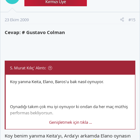
23 Ekim 2009
#15
Cevap: # Gustavo Colman
S. Murat Kılıç' Alıntı:
Koy yanına Keita, Elano, Baros'u bak nasıl oynuyor.
Oynadığı takım çok mu iyi oynuyor ki ondan da her maç müthiş
performas bekliyorsun.
Genişletmek için tıkla ...
Koy benim yanıma Keita'yı, Arda'yı arkamda Elano oynasın
Yanında kendi başına oynayan Alanzinho, Yattara, Engin Baytar