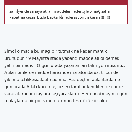
stefan wittberg´e tribunden atilan bir bozuk para isabet ediyor.
Hakem maca devam ediyor. Fifa tarafindan irlanda´ya herhangi
samİyende sahaya atilan maddeler nedenİyle 5 maÇ saha
bir saha kapatma cezasi verilmezken‚ 9.500 pound para cezasi
kapatma cezasi buda baŞka bİr federasyonun karari !!!!!!!!
kesiliyor.
3)
Şimdi o maçla bu maçı bir tutmak ne kadar mantık
ürünüdür. 19 Mayıs'ta stada yabancı madde atıldı demek
yalın bir ifade... O gün orada yaşananları bilmiyormusunuz.
Atılan binlerce madde haricinde maratonda üst tribünde
yıkılma tehlikesiatlatılmadımı... Vaz geçtim atılanlardan o
gün orada Allah korumuş bizleri taraflar kendilerineölüme
05.04.2009... Yer galler... Cardiff city - swansea derbi maci...
varacak kadar olaylara taşıyacaklardı. Hem unutmayın o gün
Tribunden atilan bir bozuk para hakem mike dean´e isabet
o olaylarda bir polis memurunun tek gözü kör oldu...
ediyor. Hakem‚ tedavisinin ardından devam ediyor. Incelemeler
sonucunda galler futbol federasyonu cardiff city ile ilgili herhangi
bir yaptırıma gitmiyor. Bozuk parayi atan kisi 3 yıl men ve 200
pound para cezasina carptiriliyor.