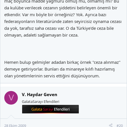
maç boyunca madde yağmuru olmuş mu, olmamış mı? Bu
da kulübe verilecek cezanın şiddetini belirleyen önemli bir
etkendir. Var mı böyle bir örneğiniz? Yok. Ayrıca bazı
federasyonların literatüründe zaten seyircisiz oynama cezası
2)
da yok, tarafsız saha cezası var. O da Türkiye'de ceza bile
olmayan, adaleti sağlamayan bir ceza.
Hemen bulup gelmişler adadan birkaç örnek "ceza alınmaz"
29.03.2009... Kuzey Irlanda - Polonya maçı... Yardimci hakem
demeye getiriyorlar. Bunları da minareye kılıfı hazırlamış
Stefan Wittberg´e tribunden atilan bir bozuk para isabet ediyor.
olan yönetimlerinin servis ettiğini düşünüyorum.
Hakem maca devam ediyor. FIFA tarafindan Irlanda´ya herhangi
bir saha kapatma cezasi verilmezken‚ 9.500 pound para cezasi
kesiliyor.
V. Haydar Geven
V
GalataSarayı Efendileri
3)
28 Ekim 2009
#20