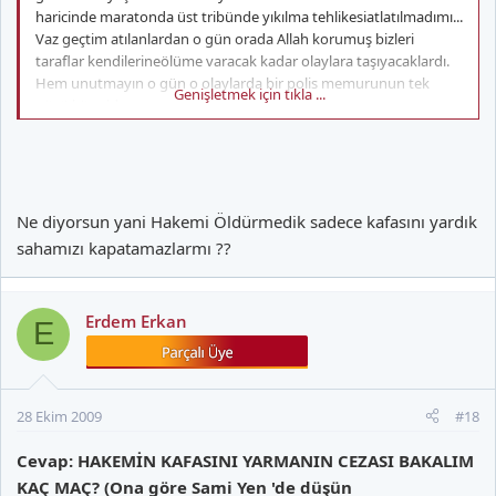
haricinde maratonda üst tribünde yıkılma tehlikesiatlatılmadımı...
Vaz geçtim atılanlardan o gün orada Allah korumuş bizleri
taraflar kendilerineölüme varacak kadar olaylara taşıyacaklardı.
Hem unutmayın o gün o olaylarda bir polis memurunun tek
Genişletmek için tıkla ...
gözü kör oldu...
Ne diyorsun yani Hakemi Öldürmedik sadece kafasını yardık
sahamızı kapatamazlarmı ??
Erdem Erkan
E
Fenerbahçeli olduğumu ilk mesajımda yazdım, üye olurkende
28 Ekim 2009
#18
belirttim.
Cevap: HAKEMİN KAFASINI YARMANIN CEZASI BAKALIM
KAÇ MAÇ? (Ona göre Sami Yen 'de düşün