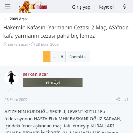
Giriş yap
Kayıt ol
2009 Arşiv
Hakemin Kafasını Yarmanın Cezası 2 Maç, ASY'nde
kafa yarmanın cezası paha biçilemez
K
B
serkan acar
28 Ekim 2009
o
a
n
ş
1
…
8
Sonraki
u
l
y
a
serkan acar
u
n
B
g
a
ı
ş
ç
l
t
28 Ekim 2009
#1
a
a
t
r
AZİZE NİN KURDUĞU ŞEKİPLİ, LEVENT KIZILLI Fb
a
i
federasyonun HASTA Fb li MHK BAŞKANI OĞUZ SARVAN,
n
h
içindeki fener aşkından maçı tatil etmeyip KURALLARI
i
KENARA BIRAKIP İNSİYATİF KULLANMASINI VE hakeme