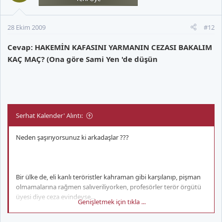
28 Ekim 2009
#12
Cevap: HAKEMİN KAFASINI YARMANIN CEZASI BAKALIM
KAÇ MAÇ? (Ona göre Sami Yen 'de düşün
Serhat Kalender' Alıntı:
Neden şaşırıyorsunuz ki arkadaşlar ???
Bir ülke de, eli kanlı teröristler kahraman gibi karşılanıp, pişman
olmamalarına rağmen salıveriliyorken, profesörler terör örgütü
üyesi diye ceza evindeyse...
Genişletmek için tıkla ...