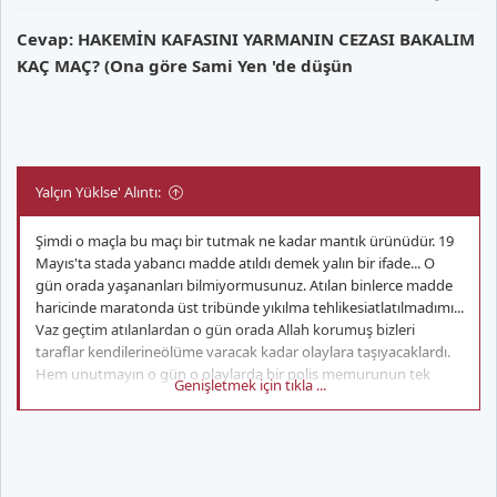
Cevap: HAKEMİN KAFASINI YARMANIN CEZASI BAKALIM
KAÇ MAÇ? (Ona göre Sami Yen 'de düşün
05.04.2009... Yer Galler... Cardiff City - Swansea derbi maci...
Tribunden atilan bir bozuk para hakem Mike Dean´e isabet
ediyor. Hakem‚ tedavisinin ardından devam ediyor. Incelemeler
sonucunda Galler Futbol Federasyonu Cardiff City ile ilgili
Yalçın Yüklse' Alıntı:
herhangi bir yaptırıma gitmiyor. Bozuk parayi atan kisi 3 yıl men
ve 200 pound para cezasina carptiriliyor.
Şimdi o maçla bu maçı bir tutmak ne kadar mantık ürünüdür. 19
Mayıs'ta stada yabancı madde atıldı demek yalın bir ifade... O
gün orada yaşananları bilmiyormusunuz. Atılan binlerce madde
haricinde maratonda üst tribünde yıkılma tehlikesiatlatılmadımı...
Yakın tarih...3 ayrı olay...3 ayrı federasyonun kararı... Hicbirisinde
Vaz geçtim atılanlardan o gün orada Allah korumuş bizleri
saha kapatma ya da seyircisiz oynatma karari yok.
taraflar kendilerineölüme varacak kadar olaylara taşıyacaklardı.
Hem unutmayın o gün o olaylarda bir polis memurunun tek
Genişletmek için tıkla ...
gözü kör oldu...