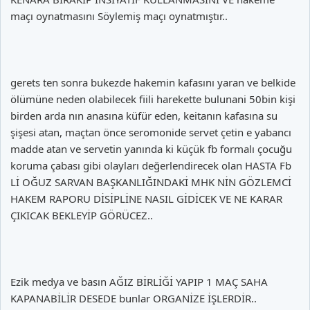
maçı oynatmasını Söylemiş maçı oynatmıştır..
gerets ten sonra bukezde hakemin kafasını yaran ve belkide
ölümüne neden olabilecek fiili harekette bulunani 50bin kişi
birden arda nın anasına küfür eden, keitanın kafasına su
şişesi atan, maçtan önce seromonide servet çetin e yabancı
madde atan ve servetin yanında ki küçük fb formalı çocuğu
koruma çabası gibi olayları değerlendirecek olan HASTA Fb
Lİ OĞUZ SARVAN BAŞKANLIĞINDAKİ MHK NİN GÖZLEMCİ
HAKEM RAPORU DİSİPLİNE NASIL GİDİCEK VE NE KARAR
ÇIKICAK BEKLEYİP GÖRÜCEZ..
Ezik medya ve basın AĞIZ BİRLİĞİ YAPIP 1 MAÇ SAHA
KAPANABİLİR DESEDE bunlar ORGANİZE İŞLERDİR..