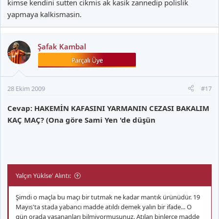
kimse kendini sutten cikmis ak kasik zannedip polislik
yapmaya kalkismasin.
Şafak Kambal
28 Ekim 2009
#17
Cevap: HAKEMİN KAFASINI YARMANIN CEZASI BAKALIM
KAÇ MAÇ? (Ona göre Sami Yen 'de düşün
Yalçın Yüklse' Alıntı:
Şimdi o maçla bu maçı bir tutmak ne kadar mantık ürünüdür. 19
Mayıs'ta stada yabancı madde atıldı demek yalın bir ifade... O
gün orada yaşananları bilmiyormusunuz. Atılan binlerce madde