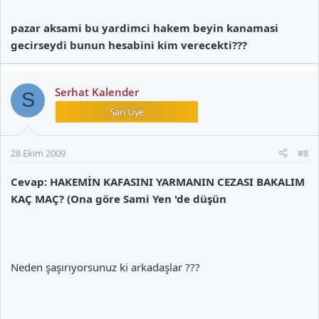
pazar aksami bu yardimci hakem beyin kanamasi
gecirseydi bunun hesabini kim verecekti???
Serhat Kalender
S
28 Ekim 2009
#8
Cevap: HAKEMİN KAFASINI YARMANIN CEZASI BAKALIM
KAÇ MAÇ? (Ona göre Sami Yen 'de düşün
Neden şaşırıyorsunuz ki arkadaşlar ???