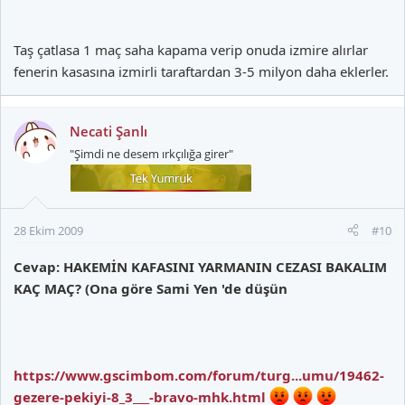
Taş çatlasa 1 maç saha kapama verip onuda izmire alırlar
fenerin kasasına izmirli taraftardan 3-5 milyon daha eklerler.
Necati Şanlı
"Şimdi ne desem ırkçılığa girer"
28 Ekim 2009
#10
Cevap: HAKEMİN KAFASINI YARMANIN CEZASI BAKALIM
KAÇ MAÇ? (Ona göre Sami Yen 'de düşün
https://www.gscimbom.com/forum/turg...umu/19462-
gezere-pekiyi-8_3___-bravo-mhk.html