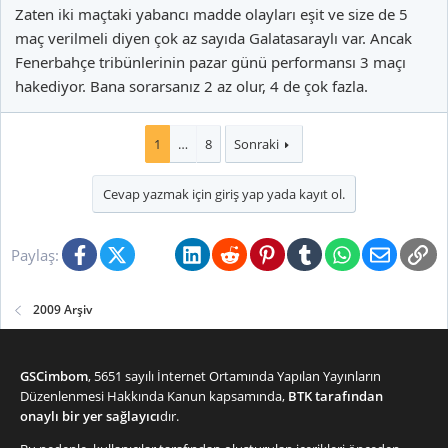
Zaten iki maçtaki yabancı madde olayları eşit ve size de 5
maç verilmeli diyen çok az sayıda Galatasaraylı var. Ancak
Fenerbahçe tribünlerinin pazar günü performansı 3 maçı
hakediyor. Bana sorarsanız 2 az olur, 4 de çok fazla.
1
…
8
Sonraki
Fenerbahçeli olduğumu ilk mesajımda yazdım, üye olurkende
Cevap yazmak için giriş yap yada kayıt ol.
belirttim.
Facebook
X (Twitter)
Bluesky
LinkedIn
Reddit
Pinterest
Tumblr
WhatsApp
E-posta
Li
Paylaş:
2009 Arşiv
GSCimbom
, 5651 sayılı İnternet Ortamında Yapılan Yayınların
Düzenlenmesi Hakkında Kanun kapsamında,
BTK tarafından
onaylı bir yer sağlayıcı
dır.