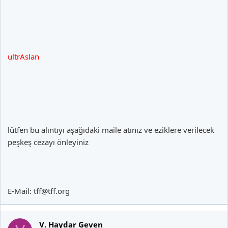
ultrAslan
lütfen bu alıntıyı aşağıdaki maile atınız ve eziklere verilecek
peşkeş cezayı önleyiniz
E-Mail:
tff@tff.org
V. Haydar Geven