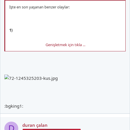
İşte en son yaşanan benzer olaylar:
1)
Genişletmek için tıkla ...
18.10.2008´de Aston Villa - Portsmouth macinda tribunden atilan
bozuk para yardimci hakem Philipp Sharp´in kafasina isabet
ediyor. Yardimci hakem yapilan tedavinin ardindan gorevine
devam ediyor. Ingiltere Futbol Federasyonu tarafindan Aston
Villa´ya herhangi bir ceza verilmiyor ve sadece atan sahisin
:bgking1:
bulunmasina odaklaniliyor. Daha sonra bu kisi sahalardan men
ediliyor ve 2300 Pound para cezasi veriliyor.
duran çalan
D