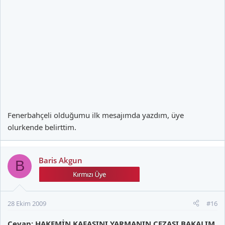
Yakın tarih...3 ayrı olay...3 ayrı federasyonun kararı... Hicbirisinde
saha kapatma ya da seyircisiz oynatma karari yok.
Fenerbahçeli olduğumu ilk mesajımda yazdım, üye
olurkende belirttim.
Baris Akgun
B
28 Ekim 2009
#16
Cevap: HAKEMİN KAFASINI YARMANIN CEZASI BAKALIM