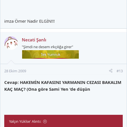
Sahaya yabancı madde atan takıma 5 maç, hakemin kafasını
yarana 1 maç ceza verilmesi gayet normal !!!
imza Ömer Nadir ELGİN!!!
Necati Şanlı
"Şimdi ne desem ırkçılığa girer"
28 Ekim 2009
#13
Cevap: HAKEMİN KAFASINI YARMANIN CEZASI BAKALIM
KAÇ MAÇ? (Ona göre Sami Yen 'de düşün
Yalçın Yüklse' Alıntı: