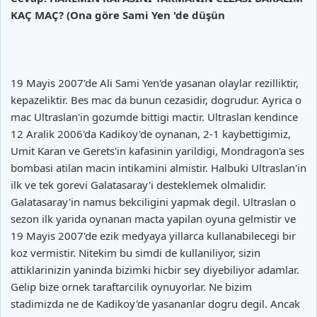
KAÇ MAÇ? (Ona göre Sami Yen 'de düşün
19 Mayis 2007'de Ali Sami Yen'de yasanan olaylar rezilliktir,
kepazeliktir. Bes mac da bunun cezasidir, dogrudur. Ayrica o
mac Ultraslan'in gozumde bittigi mactir. Ultraslan kendince
12 Aralik 2006'da Kadikoy'de oynanan, 2-1 kaybettigimiz,
Umit Karan ve Gerets'in kafasinin yarildigi, Mondragon'a ses
bombasi atilan macin intikamini almistir. Halbuki Ultraslan'in
ilk ve tek gorevi Galatasaray'i desteklemek olmalidir.
Galatasaray'in namus bekciligini yapmak degil. Ultraslan o
sezon ilk yarida oynanan macta yapilan oyuna gelmistir ve
19 Mayis 2007'de ezik medyaya yillarca kullanabilecegi bir
koz vermistir. Nitekim bu simdi de kullaniliyor, sizin
attiklarinizin yaninda bizimki hicbir sey diyebiliyor adamlar.
Gelip bize ornek taraftarcilik oynuyorlar. Ne bizim
stadimizda ne de Kadikoy'de yasananlar dogru degil. Ancak