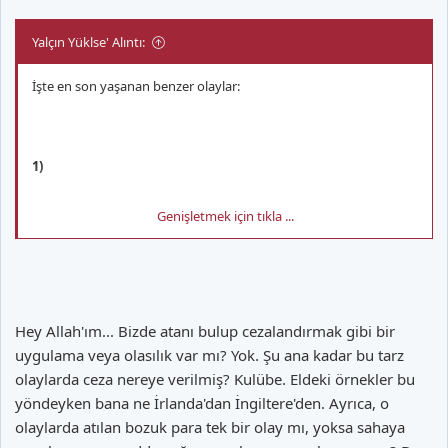
Yalçın Yüklse' Alıntı:
İşte en son yaşanan benzer olaylar:
1)
Genişletmek için tıkla ...
18.10.2008´de Aston Villa - Portsmouth macinda tribunden atilan
Hey Allah'ım... Bizde atanı bulup cezalandırmak gibi bir
bozuk para yardimci hakem Philipp Sharp´in kafasina isabet
uygulama veya olasılık var mı? Yok. Şu ana kadar bu tarz
ediyor. Yardimci hakem yapilan tedavinin ardindan gorevine
olaylarda ceza nereye verilmiş? Kulübe. Eldeki örnekler bu
devam ediyor. Ingiltere Futbol Federasyonu tarafindan Aston
yöndeyken bana ne İrlanda'dan İngiltere'den. Ayrıca, o
Villa´ya herhangi bir ceza verilmiyor ve sadece atan sahisin
olaylarda atılan bozuk para tek bir olay mı, yoksa sahaya
bulunmasina odaklaniliyor. Daha sonra bu kisi sahalardan men
ediliyor ve 2300 Pound para cezasi veriliyor.