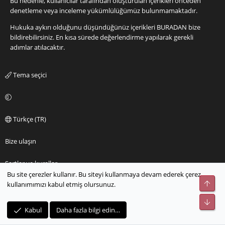
Bu nedenle, kullanıcılar tarafından oluşturulan içerikleri önceden
denetleme veya inceleme yükümlülüğümüz bulunmamaktadır.
Hukuka aykırı olduğunu düşündüğünüz içerikleri
BURADAN
bize
bildirebilirsiniz. En kısa sürede değerlendirme yapılarak gerekli
adımlar atılacaktır.
Tema seçici
Türkçe (TR)
Bize ulaşın
Şartlar ve kurallar
Bu site çerezler kullanır. Bu siteyi kullanmaya devam ederek çerez
Üst
kullanımımızı kabul etmiş olursunuz.
Gizlilik Politikası – Gizlilik ve Şartlar
Alt
Yardım
Kabul
Daha fazla bilgi edin…