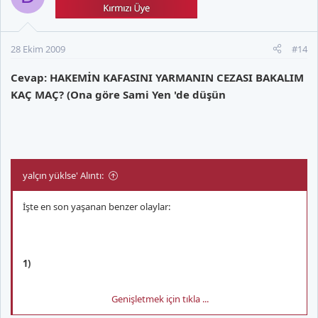
2)
28 Ekim 2009
#14
Cevap: HAKEMİN KAFASINI YARMANIN CEZASI BAKALIM
KAÇ MAÇ? (Ona göre Sami Yen 'de düşün
29.03.2009... Kuzey Irlanda - Polonya maçı... Yardimci hakem
Stefan Wittberg´e tribunden atilan bir bozuk para isabet ediyor.
Hakem maca devam ediyor. FIFA tarafindan Irlanda´ya herhangi
bir saha kapatma cezasi verilmezken‚ 9.500 pound para cezasi
yalçın yüklse' Alıntı:
kesiliyor.
İşte en son yaşanan benzer olaylar:
3)
1)
Genişletmek için tıkla ...