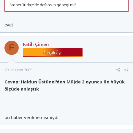
Stoper Türkçe'de defans'in göbegi mi?
evet
Fatih Çimen
F
29 Haziran 2009
#7
Cevap: Haldun Üstünel'den Müjde 2 oyuncu ile büyük
ölçüde anlaştık
bu haber verılmemişmiydi