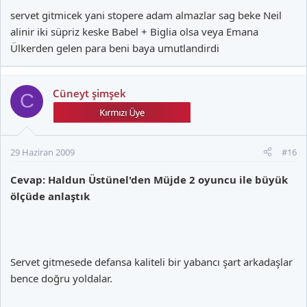
servet gitmicek yani stopere adam almazlar sag beke Neil
alinir iki süpriz keske Babel + Biglia olsa veya Emana
Ülkerden gelen para beni baya umutlandirdi
Cüneyt şimşek
C
29 Haziran 2009
#16
Cevap: Haldun Üstünel'den Müjde 2 oyuncu ile büyük
ölçüde anlaştık
Servet gitmesede defansa kaliteli bir yabancı şart arkadaşlar
bence doğru yoldalar.