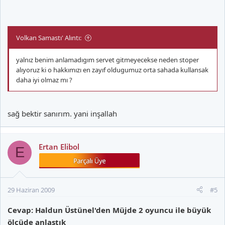
Volkan Samastı' Alıntı:
yalnız benim anlamadıgım servet gitmeyecekse neden stoper
alıyoruz ki o hakkımızı en zayıf oldugumuz orta sahada kullansak
daha iyi olmaz mı ?
sağ bektir sanırım. yani inşallah
Ertan Elibol
E
29 Haziran 2009
#5
Cevap: Haldun Üstünel'den Müjde 2 oyuncu ile büyük
ölçüde anlaştık