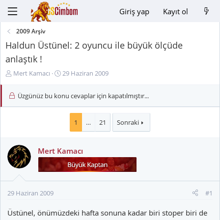
Giriş yap
Kayıt ol
2009 Arşiv
Haldun Üstünel: 2 oyuncu ile büyük ölçüde
anlaştık !
K
B
Mert Kamacı
29 Haziran 2009
o
a
n
ş
Üzgünüz bu konu cevaplar için kapatılmıştır...
u
l
y
a
u
n
1
…
21
Sonraki
B
g
a
ı
Mert Kamacı
ş
ç
l
t
a
a
t
r
a
i
29 Haziran 2009
#1
n
h
i
Üstünel, önümüzdeki hafta sonuna kadar biri stoper biri de