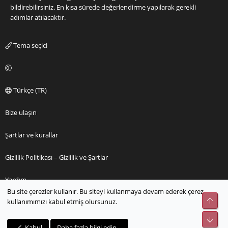
bildirebilirsiniz. En kısa sürede değerlendirme yapılarak gerekli
adımlar atılacaktır.
Tema seçici
Türkçe (TR)
Bize ulaşın
Şartlar ve kurallar
Gizlilik Politikası – Gizlilik ve Şartlar
Yardım
Bu site çerezler kullanır. Bu siteyi kullanmaya devam ederek çerez
Üst
kullanımımızı kabul etmiş olursunuz.
Ana sayfa
Alt
R
Kabul
Daha fazla bilgi edin…