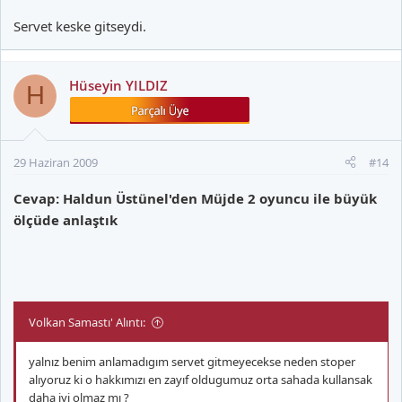
Servet keske gitseydi.
Hüseyin YILDIZ
H
29 Haziran 2009
#14
Cevap: Haldun Üstünel'den Müjde 2 oyuncu ile büyük
ölçüde anlaştık
Volkan Samastı' Alıntı:
yalnız benim anlamadıgım servet gitmeyecekse neden stoper
alıyoruz ki o hakkımızı en zayıf oldugumuz orta sahada kullansak
daha iyi olmaz mı ?