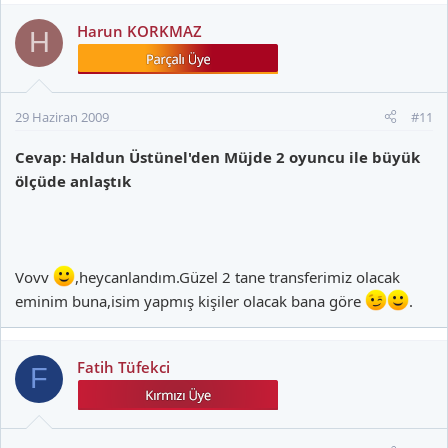
Harun KORKMAZ
H
29 Haziran 2009
#11
Cevap: Haldun Üstünel'den Müjde 2 oyuncu ile büyük
ölçüde anlaştık
Vovv
,heycanlandım.Güzel 2 tane transferimiz olacak
eminim buna,isim yapmış kişiler olacak bana göre
.
Fatih Tüfekci
F