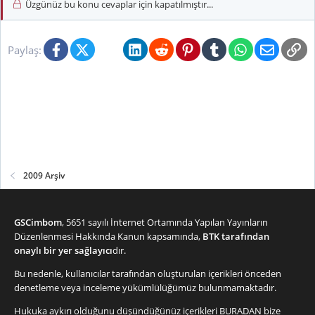
Üzgünüz bu konu cevaplar için kapatılmıştır...
Facebook
X (Twitter)
Bluesky
LinkedIn
Reddit
Pinterest
Tumblr
WhatsApp
E-posta
Li
Paylaş:
2009 Arşiv
GSCimbom
, 5651 sayılı İnternet Ortamında Yapılan Yayınların
Düzenlenmesi Hakkında Kanun kapsamında,
BTK tarafından
onaylı bir yer sağlayıcı
dır.
Bu nedenle, kullanıcılar tarafından oluşturulan içerikleri önceden
denetleme veya inceleme yükümlülüğümüz bulunmamaktadır.
Hukuka aykırı olduğunu düşündüğünüz içerikleri
BURADAN
bize