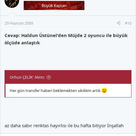
29 Haziran 2009
#10
Cevap: Haldun Üstünel'den Müjde 2 oyuncu ile büyük
ölçüde anlaştık
Orhun ÇELİK' Alıntı:
Her gün transfer haberi beklemekten sıkıldım artık
az daha sabır renktas hayırlısı ile bu hafta bitiyor İnşallah