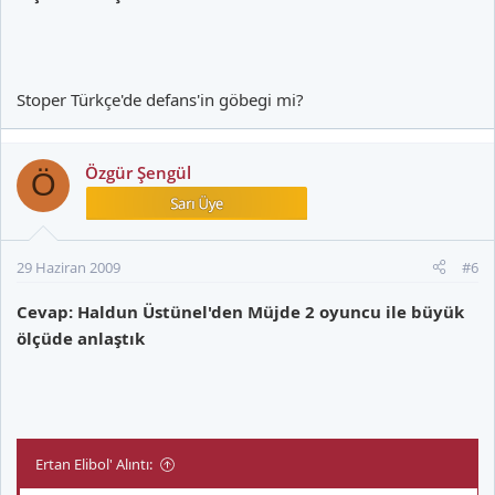
Stoper Türkçe'de defans'in göbegi mi?
Özgür Şengül
Ö
29 Haziran 2009
#6
Cevap: Haldun Üstünel'den Müjde 2 oyuncu ile büyük
ölçüde anlaştık
Ertan Elibol' Alıntı: