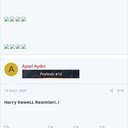
Aysel Aydın
A
14 Mart 2009
#18
Harry KeweLL Resimleri..!