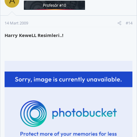
A
14 Mart 2009
#14
Harry KeweLL Resimleri..!