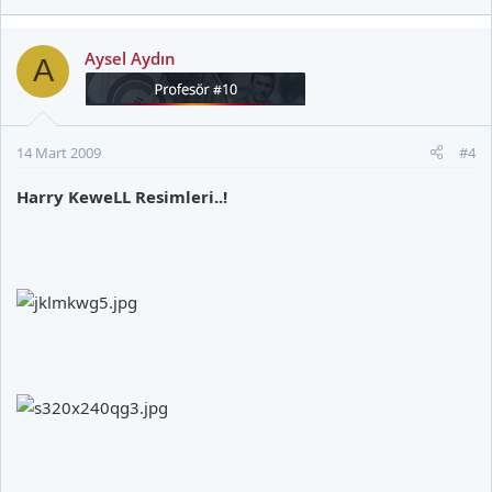
Aysel Aydın
A
14 Mart 2009
#4
Harry KeweLL Resimleri..!