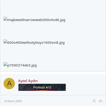
Aysel Aydın
A
14 Mart 2009
#7