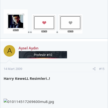
++
+
Aysel Aydın
A
14 Mart 2009
#15
Harry KeweLL Resimleri..!