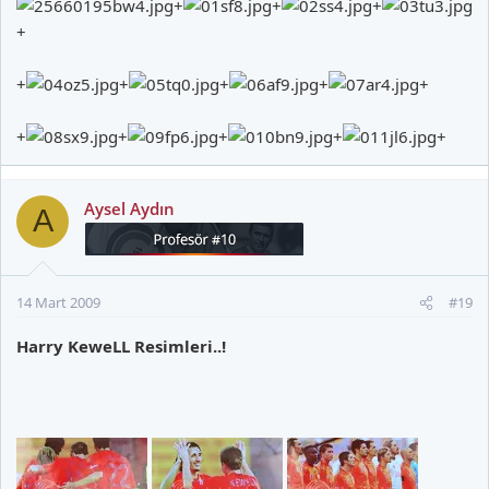
+
+
+
+
+
+
+
+
+
+
+
+
+
+
Aysel Aydın
A
14 Mart 2009
#19
Harry KeweLL Resimleri..!