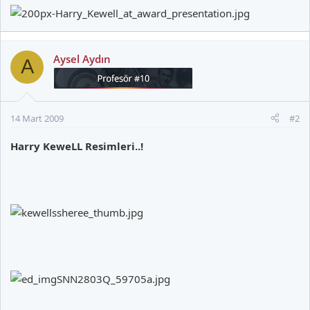
Aysel Aydın
A
14 Mart 2009
#2
Harry KeweLL Resimleri..!