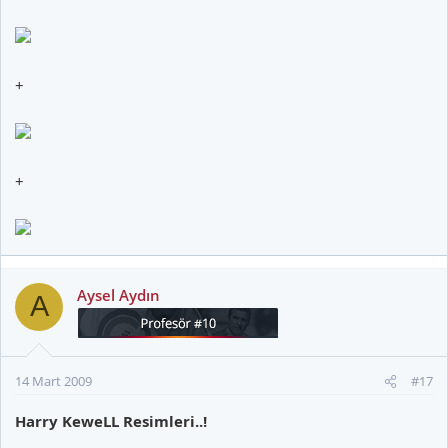
+
+
Aysel Aydın
A
14 Mart 2009
#17
Harry KeweLL Resimleri..!