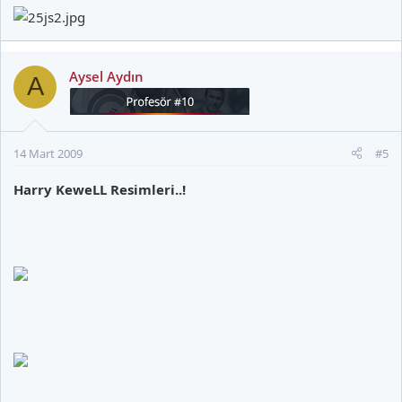
Aysel Aydın
A
14 Mart 2009
#5
Harry KeweLL Resimleri..!