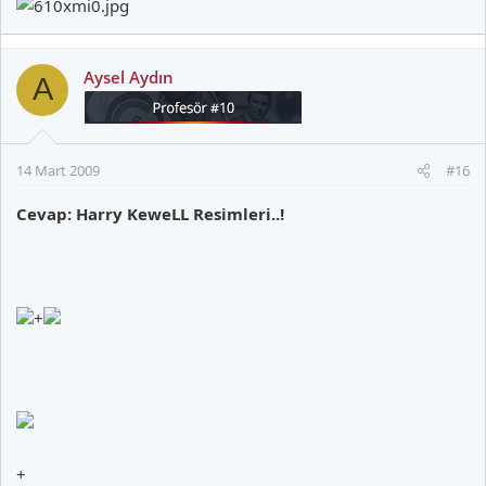
Aysel Aydın
A
14 Mart 2009
#16
Cevap: Harry KeweLL Resimleri..!
+
+