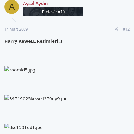
Aysel Aydın
A
14 Mart 2009
#12
Harry KeweLL Resimleri..!