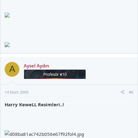
Aysel Aydın
A
14 Mart 2009
#6
Harry KeweLL Resimleri..!