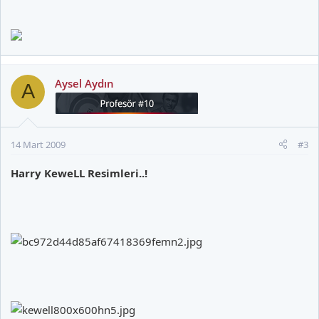
Aysel Aydın
A
14 Mart 2009
#3
Harry KeweLL Resimleri..!