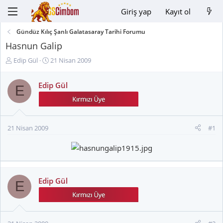
Giriş yap
Kayıt ol
Gündüz Kılıç Şanlı Galatasaray Tarihi Forumu
Hasnun Galip
K
B
Edip Gül
21 Nisan 2009
o
a
n
ş
Edip Gül
E
u
l
y
a
u
n
B
g
21 Nisan 2009
#1
a
ı
ş
ç
l
t
a
a
t
r
a
i
Edip Gül
E
n
h
i