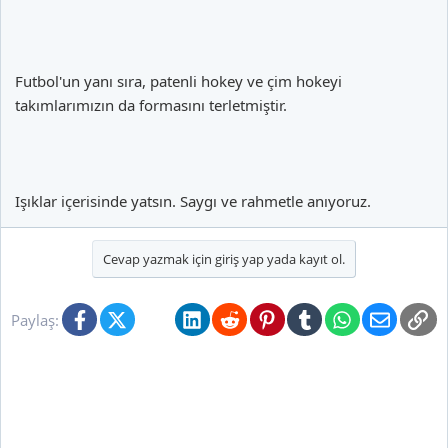
Futbol'un yanı sıra, patenli hokey ve çim hokeyi
takımlarımızın da formasını terletmiştir.
Işıklar içerisinde yatsın. Saygı ve rahmetle anıyoruz.
Cevap yazmak için giriş yap yada kayıt ol.
Facebook
X (Twitter)
Bluesky
LinkedIn
Reddit
Pinterest
Tumblr
WhatsApp
E-posta
Li
Paylaş: