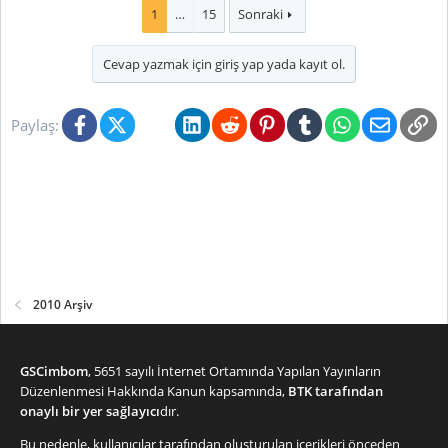
1
…
15
Sonraki
Cevap yazmak için giriş yap yada kayıt ol.
Facebook
X (Twitter)
Bluesky
LinkedIn
Reddit
Pinterest
Tumblr
WhatsApp
E-posta
Li
Paylaş:
2010 Arşiv
GSCimbom
, 5651 sayılı İnternet Ortamında Yapılan Yayınların
Düzenlenmesi Hakkında Kanun kapsamında,
BTK tarafından
onaylı bir yer sağlayıcı
dır.
Bu nedenle, kullanıcılar tarafından oluşturulan içerikleri önceden