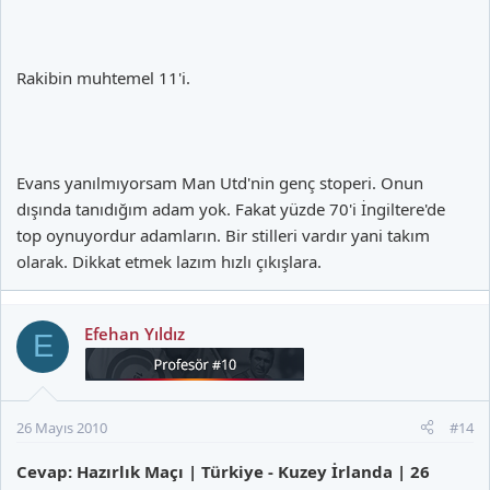
Rakibin muhtemel 11'i.
Evans yanılmıyorsam Man Utd'nin genç stoperi. Onun
dışında tanıdığım adam yok. Fakat yüzde 70'i İngiltere'de
top oynuyordur adamların. Bir stilleri vardır yani takım
olarak. Dikkat etmek lazım hızlı çıkışlara.
Efehan Yıldız
E
26 Mayıs 2010
#14
Cevap: Hazırlık Maçı | Türkiye - Kuzey İrlanda | 26