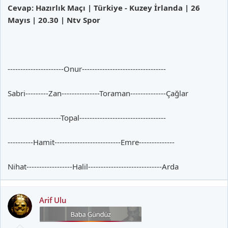
Cevap: Hazırlık Maçı | Türkiye - Kuzey İrlanda | 26
Mayıs | 20.30 | Ntv Spor
----------------------Onur---------------------------------
Sabri---------Zan---------------Toraman--------------Çağlar
---------------------Topal----------------------------------
----------Hamit--------------------------Emre--------------
Nihat------------------Halil-----------------------------Arda
Arif Ulu