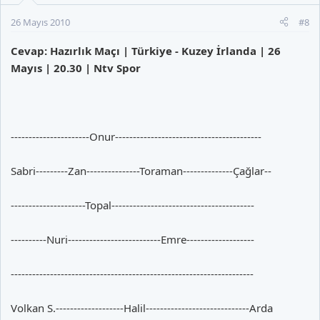
26 Mayıs 2010
#8
Cevap: Hazırlık Maçı | Türkiye - Kuzey İrlanda | 26
Mayıs | 20.30 | Ntv Spor
----------------------Onur-----------------------------------------
Sabri---------Zan---------------Toraman--------------Çağlar--
---------------------Topal----------------------------------------
----------Nuri--------------------------Emre-------------------
--------------------------------------------------------------------
Volkan S.-------------------Halil-----------------------------Arda