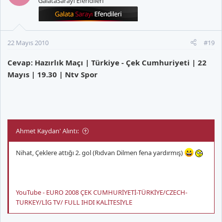
GalataSarayı Efendileri
22 Mayıs 2010
#19
Cevap: Hazırlık Maçı | Türkiye - Çek Cumhuriyeti | 22
Mayıs | 19.30 | Ntv Spor
Ahmet Kaydan' Alıntı:
Nihat, Çeklere attığı 2. gol (Rıdvan Dilmen fena yardırmış)
YouTube - EURO 2008 ÇEK CUMHURİYETİ-TÜRKİYE/CZECH-
TURKEY/LİG TV/ FULL IHDI KALİTESİYLE