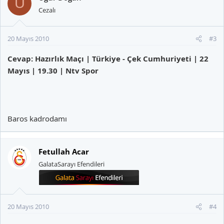
U
Cezalı
20 Mayıs 2010
#3
Cevap: Hazırlık Maçı | Türkiye - Çek Cumhuriyeti | 22
Mayıs | 19.30 | Ntv Spor
Baros kadrodamı
Fetullah Acar
GalataSarayı Efendileri
20 Mayıs 2010
#4