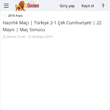
Giriş yap
Kayıt ol
2010 Arşiv
Hazırlık Maçı | Türkiye 2-1 Çek Cumhuriyeti | 22
Mayıs | Maç Sonucu
K
B
Sercan Turan
20 Mayıs 2010
o
a
n
ş
u
l
y
a
u
n
B
g
a
ı
ş
ç
l
t
a
a
t
r
a
i
n
h
i