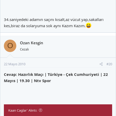
34.saniyedeki adamın saçını kısalt,az vücut yap,sakalları
kes,biraz da solaryuma sok aynı Kazım Kazım.
Ozan Kesgin
O
Cezalı
22 Mayıs 2010
#20
Cevap: Hazırlık Maçı | Türkiye - Çek Cumhuriyeti | 22
Mayıs | 19.30 | Ntv Spor
Kaan Caglar' Alıntı: