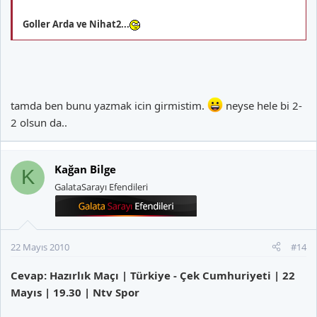
Goller Arda ve Nihat2...
tamda ben bunu yazmak icin girmistim.
neyse hele bi 2-
2 olsun da..
Kağan Bilge
K
GalataSarayı Efendileri
22 Mayıs 2010
#14
Cevap: Hazırlık Maçı | Türkiye - Çek Cumhuriyeti | 22
Mayıs | 19.30 | Ntv Spor