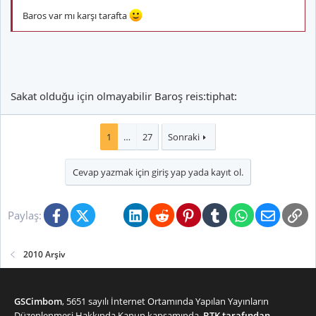
Baros var mı karşı tarafta
Sakat olduğu için olmayabilir Baroş reis:tiphat:
1
…
27
Sonraki
Cevap yazmak için giriş yap yada kayıt ol.
Facebook
X (Twitter)
Bluesky
LinkedIn
Reddit
Pinterest
Tumblr
WhatsApp
E-posta
Li
Paylaş:
2010 Arşiv
GSCimbom
, 5651 sayılı İnternet Ortamında Yapılan Yayınların
Düzenlenmesi Hakkında Kanun kapsamında,
BTK tarafından