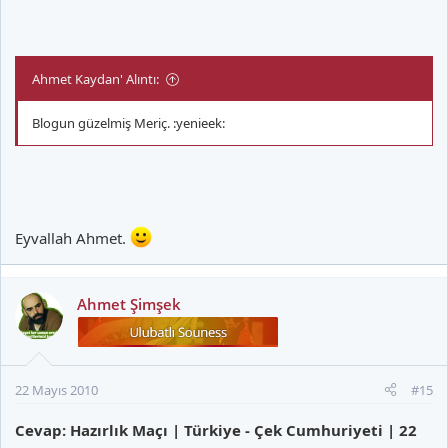
Ahmet Kaydan' Alıntı:
Blogun güzelmiş Meriç. :yenieek:
Eyvallah Ahmet.
Ahmet Şimşek
22 Mayıs 2010
#15
Cevap: Hazırlık Maçı | Türkiye - Çek Cumhuriyeti | 22