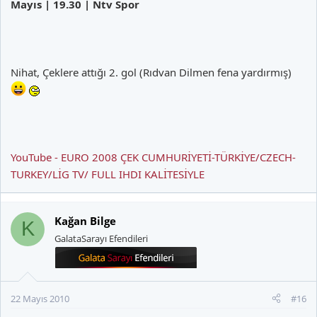
Mayıs | 19.30 | Ntv Spor
Nihat, Çeklere attığı 2. gol (Rıdvan Dilmen fena yardırmış)
YouTube - EURO 2008 ÇEK CUMHURİYETİ-TÜRKİYE/CZECH-
TURKEY/LİG TV/ FULL IHDI KALİTESİYLE
Kağan Bilge
K
GalataSarayı Efendileri
22 Mayıs 2010
#16