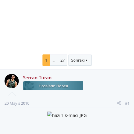
1
…
27
Sonraki
Sercan Turan
20 Mayıs 2010
#1