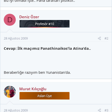
Bu iyi olmadı işte.. Pana taraftarı pisliktir..
Deniz Özer
D
28 Ağustos 2009
#2
Cevap: İlk maçımız Panathinaikos'la Atina'da..
Beraberliğe razıyım ben Yunanistan'da.
Murat Kılıçoğlu
28 Ağustos 2009
#3