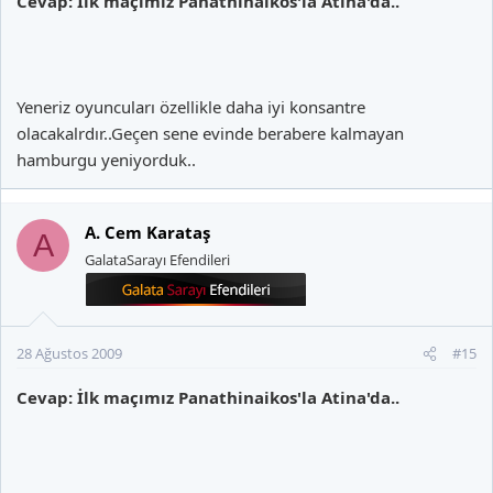
Cevap: İlk maçımız Panathinaikos'la Atina'da..
Yeneriz oyuncuları özellikle daha iyi konsantre
olacakalrdır..Geçen sene evinde berabere kalmayan
hamburgu yeniyorduk..
A. Cem Karataş
A
GalataSarayı Efendileri
28 Ağustos 2009
#15
Cevap: İlk maçımız Panathinaikos'la Atina'da..