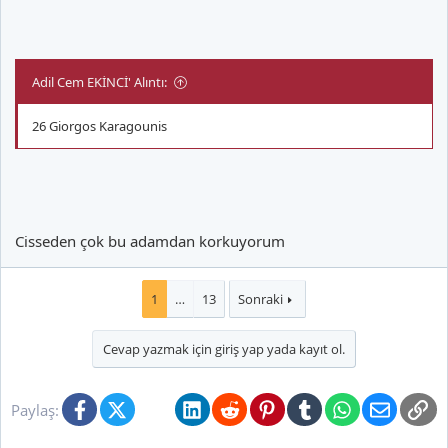
Adil Cem EKİNCİ' Alıntı:
26 Giorgos Karagounis
Cisseden çok bu adamdan korkuyorum
1
…
13
Sonraki
Cevap yazmak için giriş yap yada kayıt ol.
Facebook
X (Twitter)
Bluesky
LinkedIn
Reddit
Pinterest
Tumblr
WhatsApp
E-posta
Li
Paylaş: