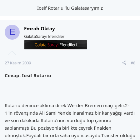
Iosif Rotariu 'lu Galatasaryımız​
Emrah Oktay
E
GalataSarayı Efendileri
27 Kasım 2009
#8
Cevap: Iosif Rotariu
Rotariu denince aklıma direk Werder Bremen maçı gelir.2-
1'in rövanşında Ali Sami Yen'de inanılmaz bir kar yağışı vardı
ve son dakikada Rotariu'nun vurduğu top çamura
saplanmıştı.Bu pozisyonla birlikte çeyrek finalden
olmuştuk.Faydalı bir orta saha oyuncusuydu.Transfer olduğu