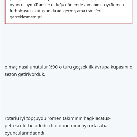
oyuncusuydu.Transfer olduğu dönemde zamanın en iyi Romen
futbolcusu Lakatuş'un da adı geçmiş ama transferi
gerçekleşmemişti..
o maç nasıl unutulur.%90 o turu geçsek ilk avrupa kupasını o
sezon getiriyorduk.
rotariu iyi topçuydu romen takımının hagi-lacatus-
petresculu-belodedici li o döneminin iyi ortasaha
oyuncularındadndı