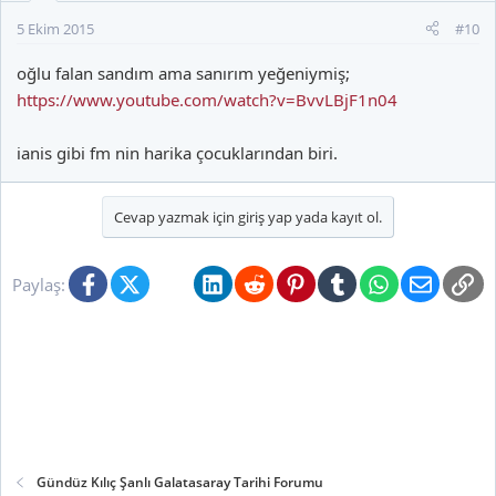
5 Ekim 2015
#10
oğlu falan sandım ama sanırım yeğeniymiş;
https://www.youtube.com/watch?v=BvvLBjF1n04
ianis gibi fm nin harika çocuklarından biri.
Cevap yazmak için giriş yap yada kayıt ol.
Facebook
X (Twitter)
Bluesky
LinkedIn
Reddit
Pinterest
Tumblr
WhatsApp
E-posta
Li
Paylaş:
Gündüz Kılıç Şanlı Galatasaray Tarihi Forumu