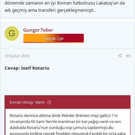
dönemde zamanın en iyi Romen futbolcusu Lakatuş'un da
adı geçmiş ama transferi gerçekleşmemişti..
Gungor Teber
G
19 Şubat 2010
#9
Cevap: Iosif Rotariu
Emrah Oktay' Alıntı:
Rotariu denince aklıma direk Werder Bremen maçı gelir.2-1'in
rövanşında Ali Sami Yen'de inanılmaz bir kar yağışı vardı ve son
dakikada Rotariu'nun vurduğu top çamura saplanmıştı.Bu
pozisyonla birlikte çeyrek finalden olmuştuk.Faydalı bir orta saha