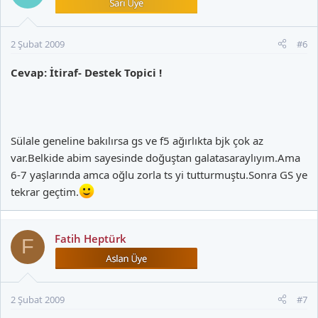
2 Şubat 2009
#6
Cevap: İtiraf- Destek Topici !
Sülale geneline bakılırsa gs ve f5 ağırlıkta bjk çok az
var.Belkide abim sayesinde doğuştan galatasaraylıyım.Ama
6-7 yaşlarında amca oğlu zorla ts yi tutturmuştu.Sonra GS ye
tekrar geçtim.
Fatih Heptürk
F
2 Şubat 2009
#7