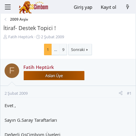
Giriş yap
Kayıt ol
2009 Arşiv
İtiraf- Destek Topici !
K
B
Fatih Heptürk
2 Şubat 2009
o
a
n
ş
1
…
9
Sonraki
u
l
y
a
Fatih Heptürk
u
n
F
B
g
a
ı
ş
ç
l
t
2 Şubat 2009
#1
a
a
t
r
Evet ,
a
i
n
h
Sayın G.Saray Taraftarları
i
Değerli GsCimbom Üyeleri