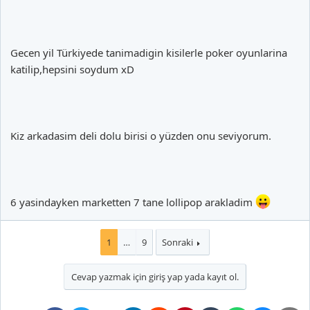
Gecen yil Türkiyede tanimadigin kisilerle poker oyunlarina
katilip,hepsini soydum xD
Kiz arkadasim deli dolu birisi o yüzden onu seviyorum.
6 yasindayken marketten 7 tane lollipop arakladim
1
…
9
Sonraki
Cevap yazmak için giriş yap yada kayıt ol.