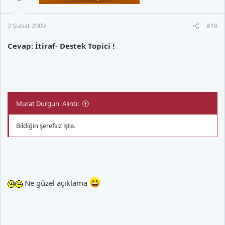
2 Şubat 2009
#18
Cevap: İtiraf- Destek Topici !
Murat Durgun' Alıntı:
Bildiğin şerefsiz işte.
Ne güzel açıklama