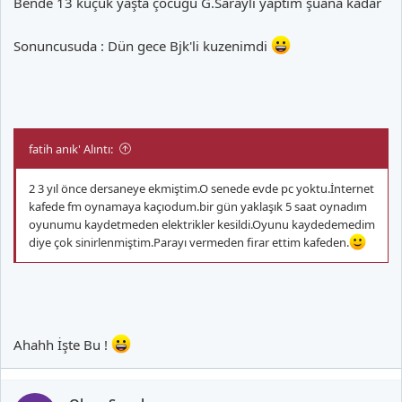
Bende 13 küçük yaşta çocuğu G.Saraylı yaptım şuana kadar
Sonuncusuda : Dün gece Bjk'li kuzenimdi
fatih anık' Alıntı:
2 3 yıl önce dersaneye ekmiştim.O senede evde pc yoktu.İnternet
kafede fm oynamaya kaçıodum.bir gün yaklaşık 5 saat oynadım
oyunumu kaydetmeden elektrikler kesildi.Oyunu kaydedemedim
diye çok sinirlenmiştim.Parayı vermeden firar ettim kafeden.
Ahahh İşte Bu !