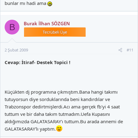
bunlar mı hadi ama
Burak İlhan SÖZGEN
B
2 Şubat 2009
#11
Cevap: İtiraf- Destek Topici !
Küçükten dj programına çıkmıştım.Bana hangi takımı
tutuyorsun diye sorduklarında beni kandırdılar ve
Trabzonspor dedirtmişlerdi.Acı ama gerçek fb'yi 4 saat
tuttum ve bir daha takım tutmadım.Uefa Kupasını
aldığımızda GALATASARAY'ı tuttum.Bu arada annemi de
GALATASARAY'lı yaptım.