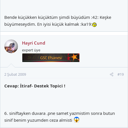
Bende küçükken küçüktüm şimdi büyüdüm :42: Keşke
büyümeseydim. En iyisi küçük kalmak :ka19:
Hayri Cund
expert üye
2 Şubat 2009
#19
Cevap: İtiraf- Destek Topici !
6. siniftayken duvara .pne samet yazmistim sonra butun
sinif benim yuzumden ceza almisti