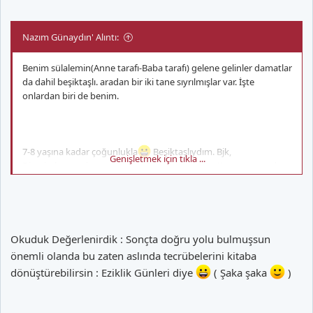
Nazım Günaydın' Alıntı:
Benim sülalemin(Anne tarafı-Baba tarafı) gelene gelinler damatlar
da dahil beşiktaşlı. aradan bir iki tane sıyrılmışlar var. İşte
onlardan biri de benim.
7-8 yaşına kadar çoğunlukla
Beşiktaşlıydım. Bjk,
Genişletmek için tıkla ...
Diyarbakırspor hatta ve hatta Fb yi bile tuttum:'( ama sonunda
doğruyu buldum. Ama o takımları tutmam sevgiden değil,
değişiklik olsun!
Okuduk Değerlenirdik : Sonçta doğru yolu bulmuşsun
önemli olanda bu zaten aslında tecrübelerini kitaba
dönüştürebilirsin : Eziklik Günleri diye
( Şaka şaka
)