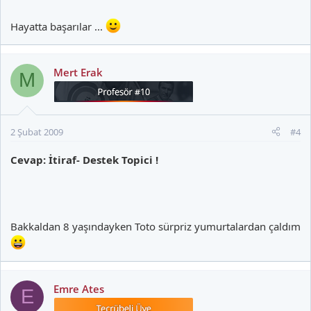
Hayatta başarılar ...
Mert Erak
M
2 Şubat 2009
#4
Cevap: İtiraf- Destek Topici !
Bakkaldan 8 yaşındayken Toto sürpriz yumurtalardan çaldım
Emre Ates
E