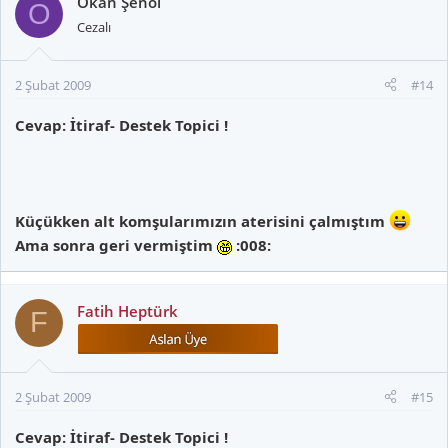
Okan Şenol
O
Cezalı
2 Şubat 2009
#14
Cevap: İtiraf- Destek Topici !
Küçükken alt komşularımızın aterisini çalmıştım
Ama sonra geri vermiştim
:008:
Fatih Heptürk
F
2 Şubat 2009
#15
Cevap: İtiraf- Destek Topici !