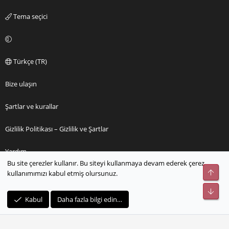
Tema seçici
Türkçe (TR)
Bize ulaşın
Şartlar ve kurallar
Gizlilik Politikası – Gizlilik ve Şartlar
Yardım
Bu site çerezler kullanır. Bu siteyi kullanmaya devam ederek çerez
Üst
kullanımımızı kabul etmiş olursunuz.
Ana sayfa
Alt
R
Kabul
Daha fazla bilgi edin…
S
S