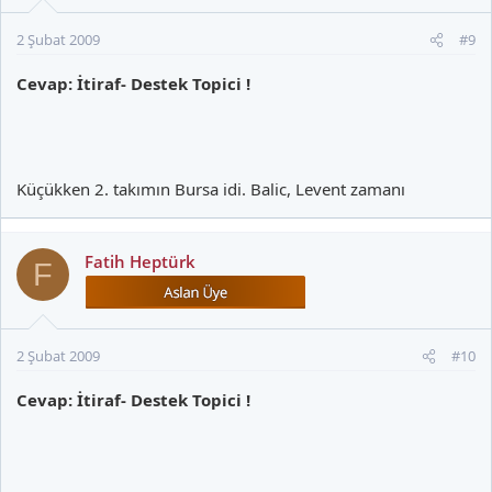
2 Şubat 2009
#9
Cevap: İtiraf- Destek Topici !
Küçükken 2. takımın Bursa idi. Balic, Levent zamanı
Fatih Heptürk
F
2 Şubat 2009
#10
Cevap: İtiraf- Destek Topici !