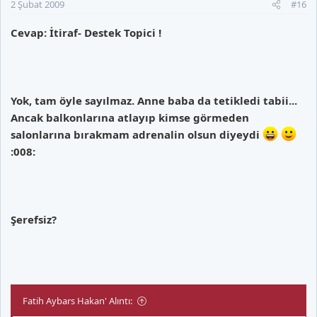
2 Şubat 2009
#16
Cevap: İtiraf- Destek Topici !
Yok, tam öyle sayılmaz. Anne baba da tetikledi tabii...
Ancak balkonlarına atlayıp kimse görmeden
salonlarına bırakmam adrenalin olsun diyeydi
:008:
Şerefsiz?
Fatih Aybars Hakan' Alıntı: