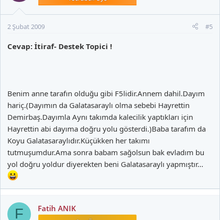
2 Şubat 2009
#5
Cevap: İtiraf- Destek Topici !
Benim anne tarafın olduğu gibi F5lidir.Annem dahil.Dayım
hariç.(Dayımın da Galatasaraylı olma sebebi Hayrettin
Demirbaş.Dayımla Aynı takımda kalecilik yaptıkları için
Hayrettin abi dayıma doğru yolu gösterdi.)Baba tarafım da
Koyu Galatasaraylıdır.Küçükken her takımı
tutmuşumdur.Ama sonra babam sağolsun bak evladım bu
yol doğru yoldur diyerekten beni Galatasaraylı yapmıştır...
Fatih ANIK
F