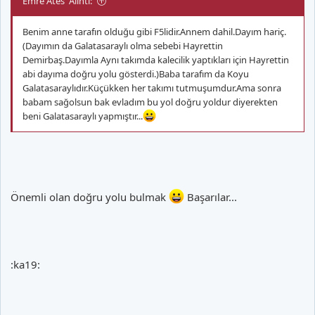
Emre Ates' Alıntı:
Benim anne tarafın olduğu gibi F5lidir.Annem dahil.Dayım hariç.
(Dayımın da Galatasaraylı olma sebebi Hayrettin
Demirbaş.Dayımla Aynı takımda kalecilik yaptıkları için Hayrettin
abi dayıma doğru yolu gösterdi.)Baba tarafım da Koyu
Galatasaraylıdır.Küçükken her takımı tutmuşumdur.Ama sonra
babam sağolsun bak evladım bu yol doğru yoldur diyerekten
beni Galatasaraylı yapmıştır...
Önemli olan doğru yolu bulmak
Başarılar...
:ka19: