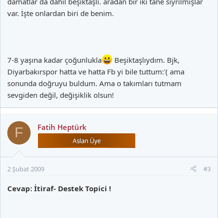
damatlar da dahil beşiktaşlı. aradan bir iki tane sıyrılmışlar
var. İşte onlardan biri de benim.
7-8 yaşına kadar çoğunlukla
Beşiktaşlıydım. Bjk,
Diyarbakırspor hatta ve hatta Fb yi bile tuttum:'( ama
sonunda doğruyu buldum. Ama o takımları tutmam
sevgiden değil, değişiklik olsun!
Fatih Heptürk
F
2 Şubat 2009
#3
Cevap: İtiraf- Destek Topici !