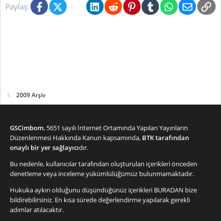
Facebook
X (Twitter)
Bluesky
LinkedIn
Reddit
Pinterest
Tumblr
WhatsApp
E-posta
Li
Paylaş:
2009 Arşiv
GSCimbom
, 5651 sayılı İnternet Ortamında Yapılan Yayınların
Düzenlenmesi Hakkında Kanun kapsamında,
BTK tarafından
onaylı bir yer sağlayıcı
dır.
Bu nedenle, kullanıcılar tarafından oluşturulan içerikleri önceden
denetleme veya inceleme yükümlülüğümüz bulunmamaktadır.
Hukuka aykırı olduğunu düşündüğünüz içerikleri
BURADAN
bize
bildirebilirsiniz. En kısa sürede değerlendirme yapılarak gerekli
adımlar atılacaktır.