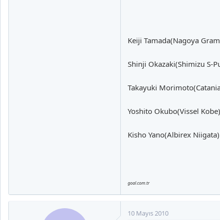
Keiji Tamada(Nagoya Gram
Shinji Okazaki(Shimizu S-P
Takayuki Morimoto(Catania,
Yoshito Okubo(Vissel Kobe
Kisho Yano(Albirex Niigata)
goal.com.tr
10 Mayıs 2010