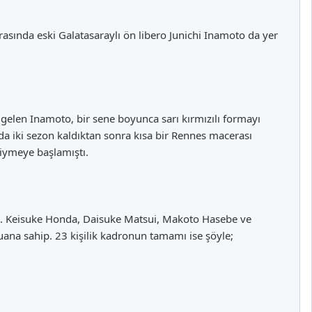
rasında eski Galatasaraylı ön libero Junichi Inamoto da yer
elen Inamoto, bir sene boyunca sarı kırmızılı formayı
da iki sezon kaldıktan sonra kısa bir Rennes macerası
iymeye başlamıştı.
ti. Keisuke Honda, Daisuke Matsui, Makoto Hasebe ve
na sahip. 23 kişilik kadronun tamamı ise şöyle;