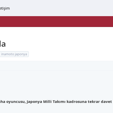
letişim
da
inamoto japonya
saha oyuncusu, Japonya Milli Takımı kadrosuna tekrar davet 