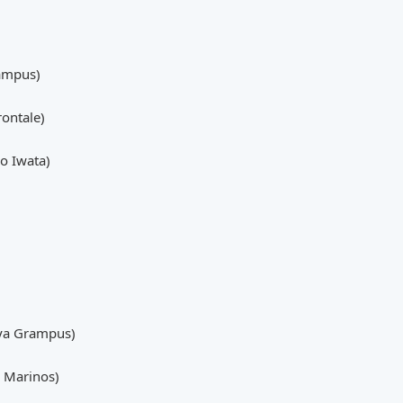
ampus)
ontale)
o Iwata)
ya Grampus)
 Marinos)