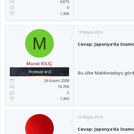
4.673
0
1.306
10 Mayıs 2010
M
Cevap: Japonya'da Inam
Murat KILIÇ
Bu ülke Maldonadoyu görd
24 Kasım 2008
16.769
2
1.363
10 Mayıs 2010
Cevap: Japonya'da Inam