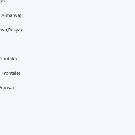
ka)
, Almanya)
ova,Rusya)
rontale)
Frontale)
Fransa)