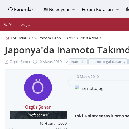
Forumlar
Neler yeni
Forum Kuralları
İ
Yeni mesajlar
Forumlar
GSCimbom Depo
Arşiv
2010 Arşiv
Japonya'da Inamoto Takım
K
B
E
Özgür Şener
10 Mayıs 2010
inamoto
inamoto galatasaray
o
a
t
n
ş
i
10 Mayıs 2010
u
l
k
Ö
y
a
e
u
n
t
B
g
l
a
ı
e
Özgür Şener
ş
ç
r
l
t
Eski Galatasaraylı orta 
a
a
16 Haziran 2009
t
r