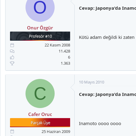
O
Cevap: Japonya'da Inam
Onur Özgür
Kötü adam değildi ki zaten 
22 Kasım 2008
11.428
6
1.363
10 Mayıs 2010
C
Cevap: Japonya'da Inam
Cafer Oruc
Inamoto oooo oooo
25 Haziran 2009