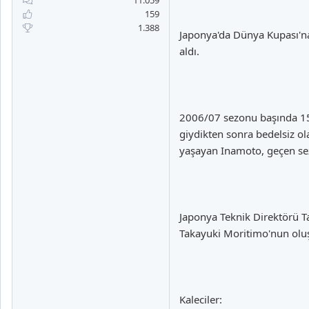
11.059
a
i
159
n
h
1.388
i
Japonya'da Dünya Kupası'na 
aldı.
2006/07 sezonu başında 150
giydikten sonra bedelsiz ol
yaşayan Inamoto, geçen se
Japonya Teknik Direktörü T
Takayuki Moritimo'nun oluş
Kaleciler: