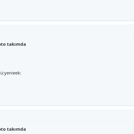
oto takımda
ü:yenieek:
oto takımda