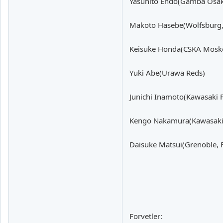
Yasuhito Endo(Gamba Osa
Makoto Hasebe(Wolfsburg
Keisuke Honda(CSKA Mosk
Yuki Abe(Urawa Reds)
Junichi Inamoto(Kawasaki F
Kengo Nakamura(Kawasaki 
Daisuke Matsui(Grenoble, 
Forvetler: