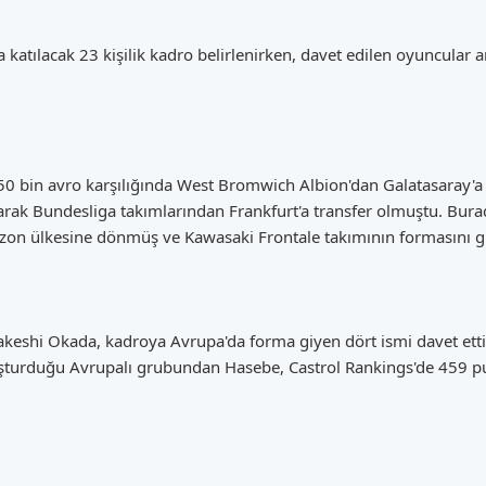
katılacak 23 kişilik kadro belirlenirken, davet edilen oyuncular a
 bin avro karşılığında West Bromwich Albion'dan Galatasaray'a g
arak Bundesliga takımlarından Frankfurt'a transfer olmuştu. Bura
zon ülkesine dönmüş ve Kawasaki Frontale takımının formasını g
akeshi Okada, kadroya Avrupa'da forma giyen dört ismi davet et
turduğu Avrupalı grubundan Hasebe, Castrol Rankings'de 459 pua