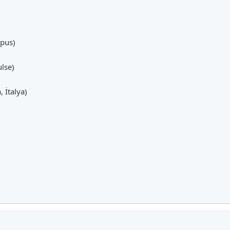
pus)
ulse)
 İtalya)
)