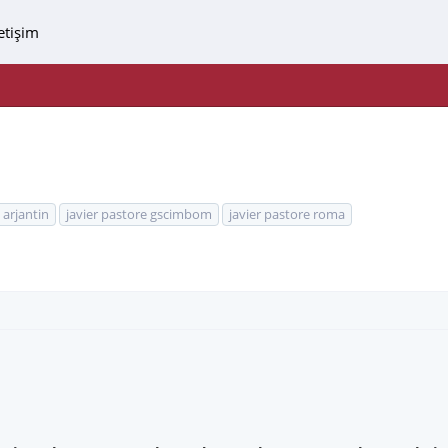
letişim
 arjantin
javier pastore gscimbom
javier pastore roma