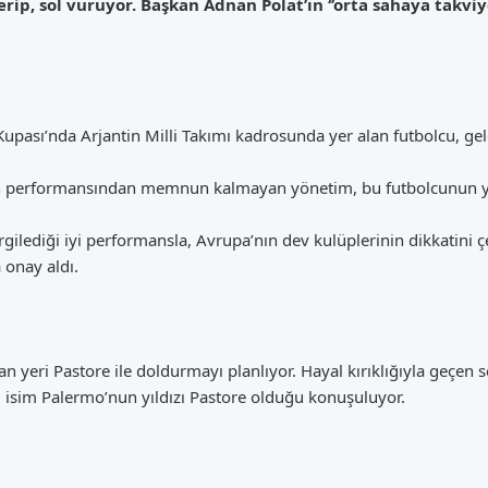
terip, sol vuruyor. Başkan Adnan Polat’ın ‘’orta sahaya takviy
ası’nda Arjantin Milli Takımı kadrosunda yer alan futbolcu, gelec
n performansından memnun kalmayan yönetim, bu futbolcunun ye
ergilediği iyi performansla, Avrupa’nın dev kulüplerinin dikkatini 
 onay aldı.
an yeri Pastore ile doldurmayı planlıyor. Hayal kırıklığıyla geçe
ki isim Palermo’nun yıldızı Pastore olduğu konuşuluyor.