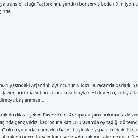
 transfer ettiği Pastore’nin, şimdiki bonservis bedeli 9 milyon eu
çinde.
tore21 yaşındaki Arjantinli oyuncunun yıldızı Huracan’da parladı.
. Javier, hücuma şutları ve ara koşularıyla destek veren, kolay ada
lmeye başlanmıştı...
olarak da dikkat çeken Pastore'nin, Avrupa'da şans bulması fazla z
şında genç yıldızı kadrosuna kattı. Huracan'da oynadığı dönemde 
cu" olma yolundaki gerçekçi bakışı böylelikle yapabilecektik. Past
 olarak da önemli şeyler kattı Serie A'da. Takımı Palermo'da, 3'