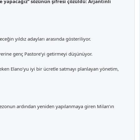
e yapacağız’’ sözünün şifresi çözüldü: Arjantinli
eğin yıldız adayları arasında gösteriliyor.
rine genç Pastore’yi getirmeyi düşünüyor.
çeken Elano’yu iyi bir ücretle satmayı planlayan yönetim,
n sezonun ardından yeniden yapılanmaya giren Milan’ın