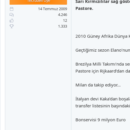
Sarı Kırmızılılar sağ gös
a
i
n
h
Pastore.
14 Temmuz 2009
i
4.246
12
1.333
2010 Güney Afrika Dünya Kup
Geçtiğimiz sezon Elano’nu
Brezilya Milli Takımı’nda s
Pastore için Rijkaard’dan da
Milan da takip ediyor…
İtalyan devi Kaka’dan boşal
transfer listesinin başında
Bonservisi 9 milyon Euro