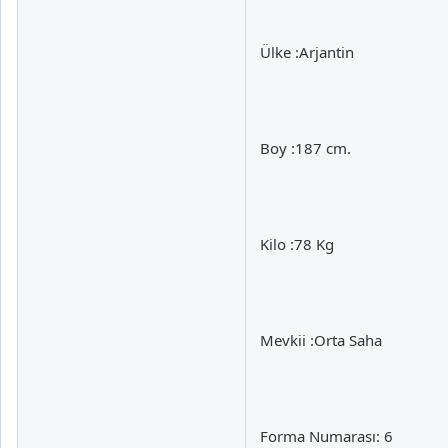
Ülke :Arjantin
Boy :187 cm.
Kilo :78 Kg
Mevkii :Orta Saha
Forma Numarası: 6