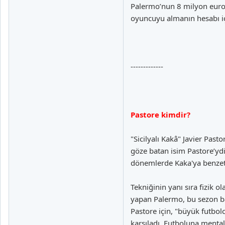
Palermo’nun 8 milyon euroya
oyuncuyu almanın hesabı i
-------------
Pastore kimdir?
"Sicilyalı Kakâ" Javier Pas
göze batan isim Pastore’ydi
dönemlerde Kaka'ya benzeti
Tekniğinin yanı sıra fizik 
yapan Palermo, bu sezon ba
Pastore için, "büyük futbol
karşıladı. Futboluna mental