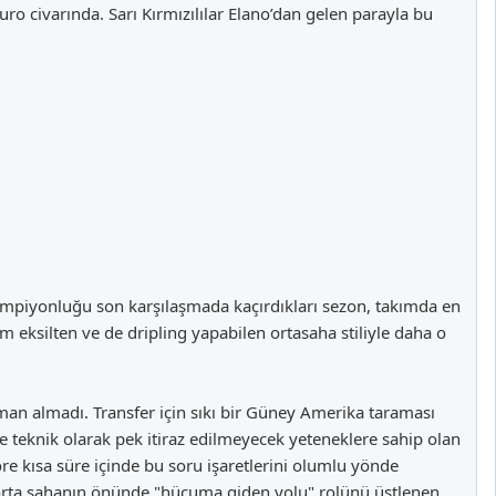
ro civarında. Sarı Kırmızılılar Elano’dan gelen parayla bu
 Şampiyonluğu son karşılaşmada kaçırdıkları sezon, takımda en
m eksilten ve de dripling yapabilen ortasaha stiliyle daha o
aman almadı. Transfer için sıkı bir Güney Amerika taraması
teknik olarak pek itiraz edilmeyecek yeteneklere sahip olan
ore kısa süre içinde bu soru işaretlerini olumlu yönde
lü orta sahanın önünde "hücuma giden yolu" rolünü üstlenen