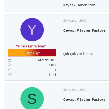
Kaynak:Habervitrini
30 Haziran 2010
Y
Cevap: # Javier Pastore
Yunus Emre Namlı
çok çok zor bence
14 Mart 2010
4.817
1
1.148
30 Haziran 2010
S
Cevap: # Javier Pastore