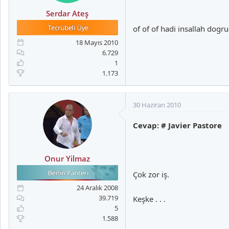
Serdar Ateş
of of of hadi insallah dogr
18 Mayıs 2010
6.729
1
1.173
30 Haziran 2010
Cevap: # Javier Pastore
Onur Yilmaz
Çok zor iş.
24 Aralık 2008
39.719
Keşke . . .
5
1.588