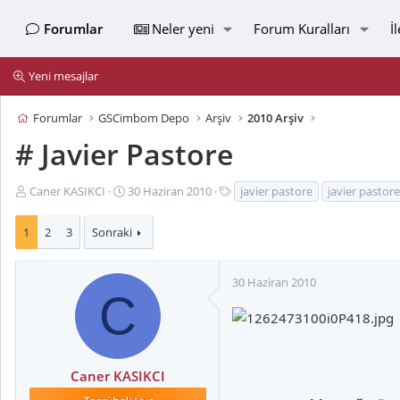
Forumlar
Neler yeni
Forum Kuralları
İ
Yeni mesajlar
Forumlar
GSCimbom Depo
Arşiv
2010 Arşiv
# Javier Pastore
K
B
E
Caner KASIKCI
30 Haziran 2010
javier pastore
javier pastore
o
a
t
n
ş
i
1
2
3
Sonraki
u
l
k
y
a
e
u
n
t
30 Haziran 2010
C
B
g
l
a
ı
e
ş
ç
r
l
t
a
a
Caner KASIKCI
t
r