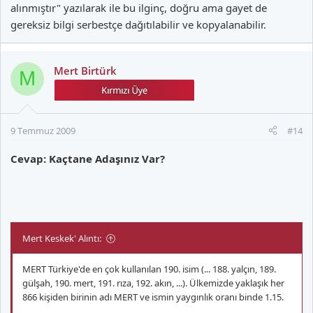
alınmıştır" yazılarak ile bu ilginç, doğru ama gayet de
gereksiz bilgi serbestçe dağıtılabilir ve kopyalanabilir.
Mert Birtürk
M
9 Temmuz 2009
#14
Cevap: Kaçtane Adaşınız Var?
Mert Keskek' Alıntı:
MERT Türkiye'de en çok kullanılan 190. isim (... 188. yalçın, 189.
gülşah, 190. mert, 191. rıza, 192. akın, ...). Ülkemizde yaklaşık her
866 kişiden birinin adı MERT ve ismin yaygınlık oranı binde 1.15.