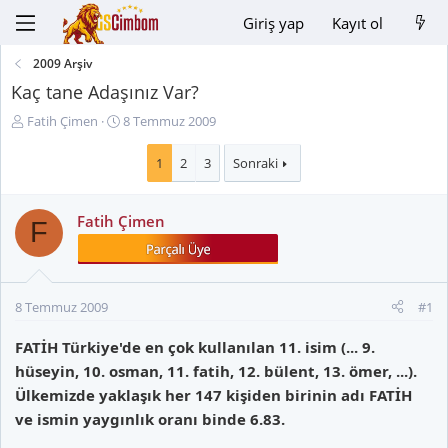
Giriş yap
Kayıt ol
2009 Arşiv
Kaç tane Adaşınız Var?
K
B
Fatih Çimen
8 Temmuz 2009
o
a
n
ş
1
2
3
Sonraki
u
l
y
a
Fatih Çimen
u
n
F
B
g
a
ı
ş
ç
l
t
8 Temmuz 2009
#1
a
a
t
r
FATİH Türkiye'de en çok kullanılan 11. isim (... 9.
a
i
hüseyin, 10. osman, 11. fatih, 12. bülent, 13. ömer, ...).
n
h
Ülkemizde yaklaşık her 147 kişiden birinin adı FATİH
i
ve ismin yaygınlık oranı binde 6.83.