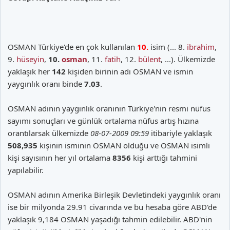
OSMAN Türkiye'de en çok kullanılan
10.
isim (... 8.
ibrahim
,
9.
hüseyin
,
10.
osman
, 11.
fatih
, 12.
bülent
, ...). Ülkemizde
yaklaşık her
142
kişiden birinin adı OSMAN ve ismin
yaygınlık oranı binde
7.03
.
OSMAN adının yaygınlık oranının Türkiye'nin resmi nüfus
sayımı sonuçları ve günlük ortalama nüfus artış hızına
orantılarsak ülkemizde
08-07-2009 09:59
itibariyle yaklaşık
508,935
kişinin isminin OSMAN olduğu ve OSMAN isimli
kişi sayısının her yıl ortalama
8356
kişi arttığı tahmini
yapılabilir.
OSMAN adının Amerika Birleşik Devletindeki yaygınlık oranı
ise bir milyonda 29.91 civarında ve bu hesaba göre ABD'de
yaklaşık 9,184 OSMAN yaşadığı tahmin edilebilir. ABD'nin