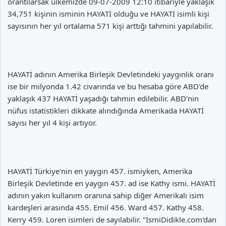
orantılarsak ülkemizde 09-07-2009 12:10 itibariyle yaklaşık
34,751 kişinin isminin HAYATİ olduğu ve HAYATİ isimli kişi
sayısının her yıl ortalama 571 kişi arttığı tahmini yapılabilir.
HAYATİ adının Amerika Birleşik Devletindeki yaygınlık oranı
ise bir milyonda 1.42 civarında ve bu hesaba göre ABD'de
yaklaşık 437 HAYATİ yaşadığı tahmin edilebilir. ABD'nin
nüfus istatistikleri dikkate alındığında Amerikada HAYATİ
sayısı her yıl 4 kişi artıyor.
HAYATİ Türkiye'nin en yaygın 457. ismiyken, Amerika
Birleşik Devletinde en yaygın 457. ad ise Kathy ismi. HAYATİ
adının yakın kullanım oranına sahip diğer Amerikalı isim
kardeşleri arasında 455. Emil 456. Ward 457. Kathy 458.
Kerry 459. Loren isimleri de sayılabilir. "İsmiDidikle.com'dan