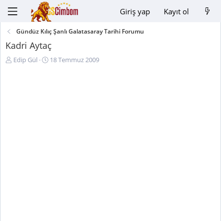
Giriş yap
Kayıt ol
Gündüz Kılıç Şanlı Galatasaray Tarihi Forumu
Kadri Aytaç
K
B
Edip Gül
18 Temmuz 2009
o
a
n
ş
u
l
y
a
u
n
B
g
a
ı
ş
ç
l
t
a
a
t
r
a
i
n
h
i