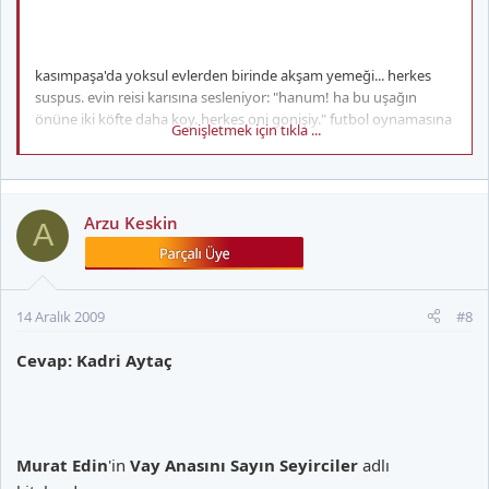
kasımpaşa'da yoksul evlerden birinde akşam yemeği... herkes
suspus. evin reisi karısına sesleniyor: "hanum! ha bu uşağın
önüne iki köfte daha koy. herkes oni gonişiy." futbol oynamasına
Genişletmek için tıkla ...
karşı çıktığı için babasının belinde şilte sopası kırdığı kadri iyice
rahatlar. babası yorgan dikermiş kadri'nin... yıldızlan dikermiş
yorganlara, gece düşlerini dikermiş evleneceklerin. 2,5 liraya
yünlü, pamuklu yorganlar.
Arzu Keskin
A
amerikan erleri
14 Aralık 2009
#8
Cevap: Kadri Aytaç
kasımpaşa'da "bayram yeri" gençlerin top peşinde koştuğu yer.
italyan yokuşu da mahalle maçlarının vazgeçilmez sahası.
aynahçeşme ise, kasımpaşa'dan beyoğlu'na çıkan yokuşlann en
ilginçlerinden. rumlann yoğun biçimde bulunduğu bölge, aynı
Murat Edin
'in
Vay Anasını Sayın Seyirciler
adlı
zamanda sonradan sanatçı olup ünlenen isimlerin de yaşadığı