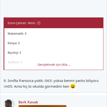
Emre Çetiner' Alıntı:
Matematik: 3
Kimya: 3
Biyoloji: 3
İngilizce: 3
Genişletmek için tıkla ...
Edebiyat: 4
9. Sınıfta fransızca yokki :063: yoksa benmi yanlıs biliyoru
Dil ve Anlatım: 4
:m05: Ama hiç bi okulda görmedim ben
Tarih: 4
Coğrafya: 4
Berk Kavak