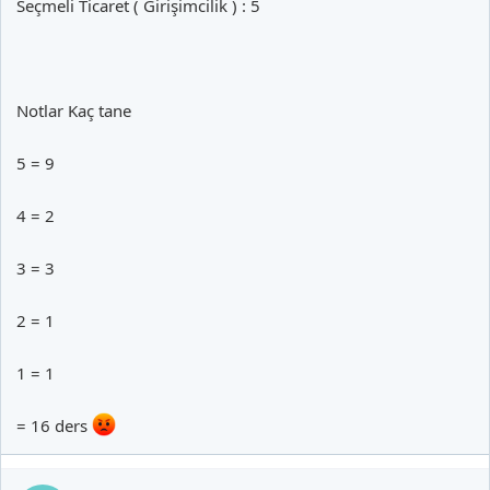
Seçmeli Ticaret ( Girişimcilik ) : 5
Notlar Kaç tane
5 = 9
4 = 2
3 = 3
2 = 1
1 = 1
= 16 ders