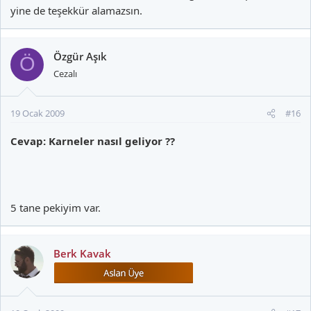
yine de teşekkür alamazsın.
Özgür Aşık
Ö
Cezalı
19 Ocak 2009
#16
Cevap: Karneler nasıl geliyor ??
5 tane pekiyim var.
Berk Kavak