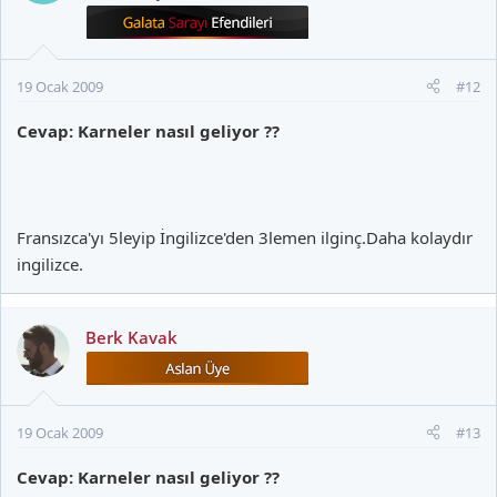
19 Ocak 2009
#12
Cevap: Karneler nasıl geliyor ??
Fransızca'yı 5leyip İngilizce'den 3lemen ilginç.Daha kolaydır
ingilizce.
Berk Kavak
19 Ocak 2009
#13
Cevap: Karneler nasıl geliyor ??