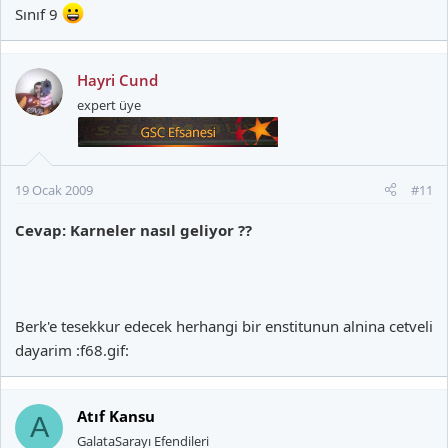
Sınıf 9
Hayri Cund
expert üye
19 Ocak 2009
#11
Cevap: Karneler nasıl geliyor ??
Berk'e tesekkur edecek herhangi bir enstitunun alnina cetveli
dayarim :f68.gif:
Atıf Kansu
A
GalataSarayı Efendileri