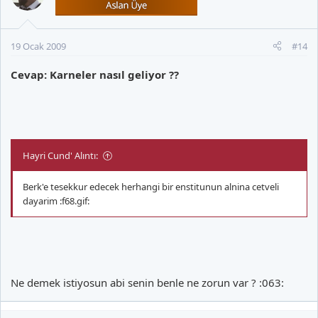
Din Kültürü: 5
Fransızca: 5
19 Ocak 2009
#14
Beden Eğitimi: 5
Cevap: Karneler nasıl geliyor ??
Proje Uygulama: 5
Sinir oldum yahu şu İngilizceyle Matematik - Kimya hep 65-66
Hayri Cund' Alıntı:
lardan geliyor
Berk'e tesekkur edecek herhangi bir enstitunun alnina cetveli
dayarim :f68.gif:
Sınıf 9
Ne demek istiyosun abi senin benle ne zorun var ? :063: