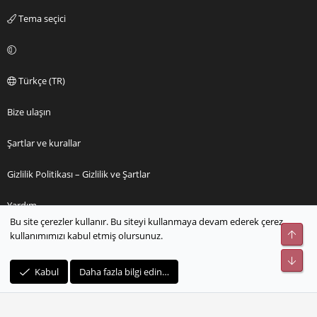
Tema seçici
Türkçe (TR)
Bize ulaşın
Şartlar ve kurallar
Gizlilik Politikası – Gizlilik ve Şartlar
Yardım
Bu site çerezler kullanır. Bu siteyi kullanmaya devam ederek çerez
Üst
kullanımımızı kabul etmiş olursunuz.
Ana sayfa
Alt
R
Kabul
Daha fazla bilgi edin…
S
S