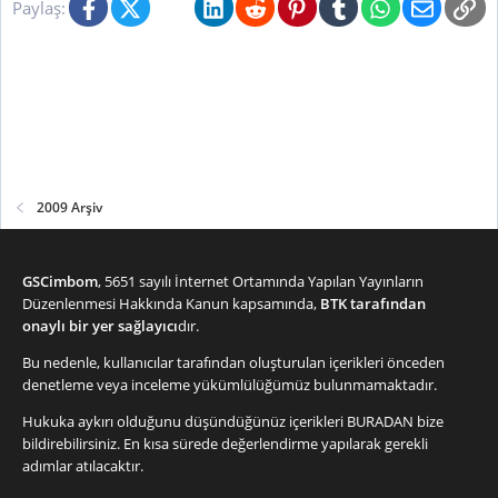
Facebook
X (Twitter)
Bluesky
LinkedIn
Reddit
Pinterest
Tumblr
WhatsApp
E-posta
Li
Paylaş:
2009 Arşiv
GSCimbom
, 5651 sayılı İnternet Ortamında Yapılan Yayınların
Düzenlenmesi Hakkında Kanun kapsamında,
BTK tarafından
onaylı bir yer sağlayıcı
dır.
Bu nedenle, kullanıcılar tarafından oluşturulan içerikleri önceden
denetleme veya inceleme yükümlülüğümüz bulunmamaktadır.
Hukuka aykırı olduğunu düşündüğünüz içerikleri
BURADAN
bize
bildirebilirsiniz. En kısa sürede değerlendirme yapılarak gerekli
adımlar atılacaktır.