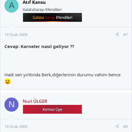
Atıf Kansu
A
GalataSarayı Efendileri
19 Ocak 2009
#7
Cevap: Karneler nasıl geliyor ??
Hadi sen yırttında Berk,diğerlerinin durumu vahim bence
Nuri ÜLGER
N
19 Ocak 2009
#8