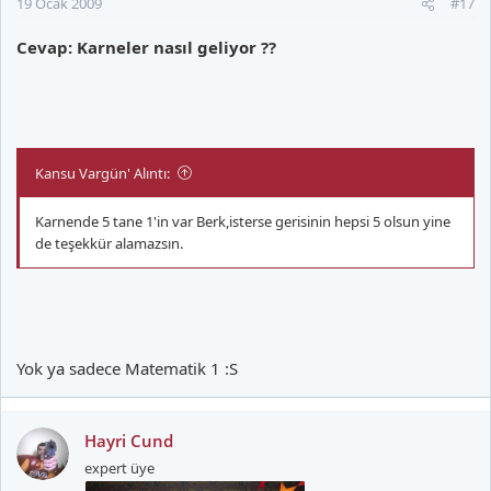
19 Ocak 2009
#17
Cevap: Karneler nasıl geliyor ??
Kansu Vargün' Alıntı:
Karnende 5 tane 1'in var Berk,isterse gerisinin hepsi 5 olsun yine
de teşekkür alamazsın.
Yok ya sadece Matematik 1 :S
Hayri Cund
expert üye