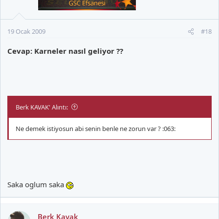
19 Ocak 2009
#18
Cevap: Karneler nasıl geliyor ??
Berk KAVAK' Alıntı:
Ne demek istiyosun abi senin benle ne zorun var ? :063:
Saka oglum saka
Berk Kavak