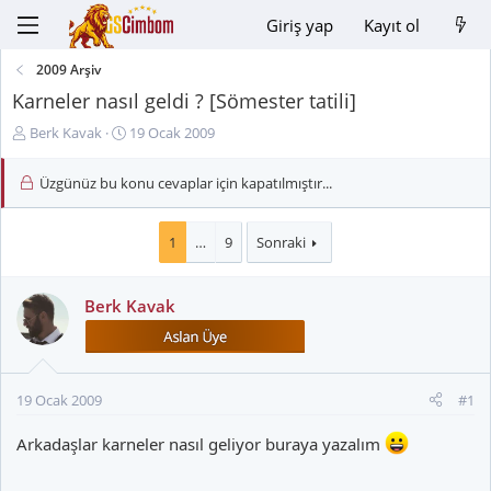
Giriş yap
Kayıt ol
2009 Arşiv
Karneler nasıl geldi ? [Sömester tatili]
K
B
Berk Kavak
19 Ocak 2009
o
a
n
ş
Üzgünüz bu konu cevaplar için kapatılmıştır...
u
l
y
a
u
n
1
…
9
Sonraki
B
g
a
ı
Berk Kavak
ş
ç
l
t
a
a
t
r
a
i
19 Ocak 2009
#1
n
h
i
Arkadaşlar karneler nasıl geliyor buraya yazalım