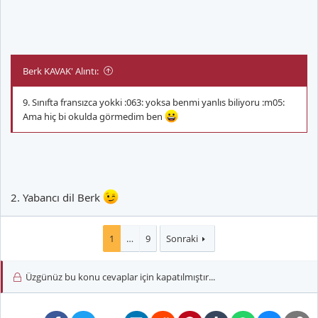
Berk KAVAK' Alıntı:
9. Sınıfta fransızca yokki :063: yoksa benmi yanlıs biliyoru :m05:
Ama hiç bi okulda görmedim ben
2. Yabancı dil Berk
1
…
9
Sonraki
Üzgünüz bu konu cevaplar için kapatılmıştır...