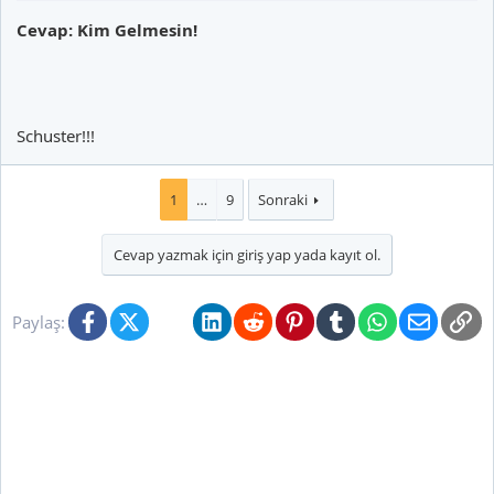
Cevap: Kim Gelmesin!
Schuster!!!
1
…
9
Sonraki
Cevap yazmak için giriş yap yada kayıt ol.
Facebook
X (Twitter)
Bluesky
LinkedIn
Reddit
Pinterest
Tumblr
WhatsApp
E-posta
Li
Paylaş: