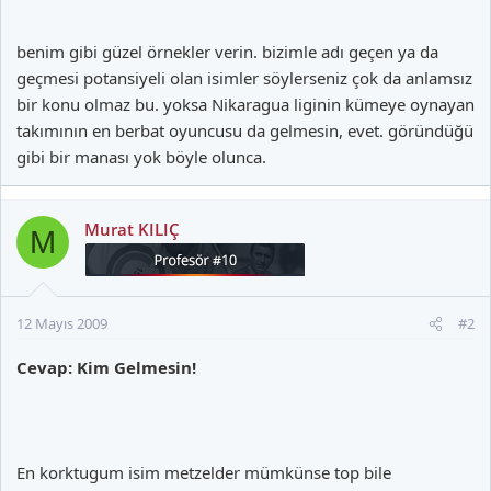
benim gibi güzel örnekler verin. bizimle adı geçen ya da
geçmesi potansiyeli olan isimler söylerseniz çok da anlamsız
bir konu olmaz bu. yoksa Nikaragua liginin kümeye oynayan
takımının en berbat oyuncusu da gelmesin, evet. göründüğü
gibi bir manası yok böyle olunca.
Murat KILIÇ
M
12 Mayıs 2009
#2
Cevap: Kim Gelmesin!
En korktugum isim metzelder mümkünse top bile