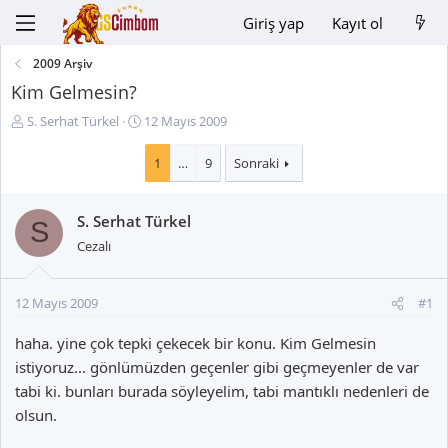
Giriş yap
Kayıt ol
2009 Arşiv
Kim Gelmesin?
K
B
S. Serhat Türkel
12 Mayıs 2009
o
a
n
ş
1
…
9
Sonraki
u
l
y
a
S. Serhat Türkel
u
n
S
B
g
Cezalı
a
ı
ş
ç
l
t
12 Mayıs 2009
#1
a
a
t
r
haha. yine çok tepki çekecek bir konu. Kim Gelmesin
a
i
istiyoruz... gönlümüzden geçenler gibi geçmeyenler de var
n
h
tabi ki. bunları burada söyleyelim, tabi mantıklı nedenleri de
i
olsun.