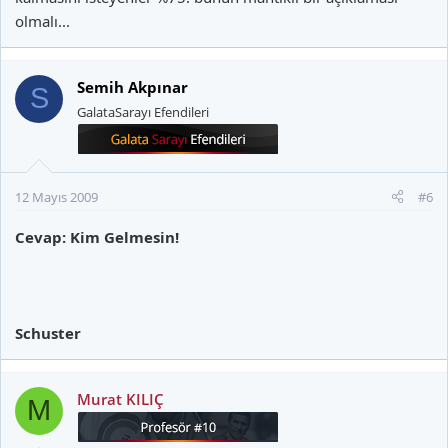
olmalı...
Semih Akpınar
S
GalataSarayı Efendileri
12 Mayıs 2009
#6
Cevap: Kim Gelmesin!
Schuster
Murat KILIÇ
M