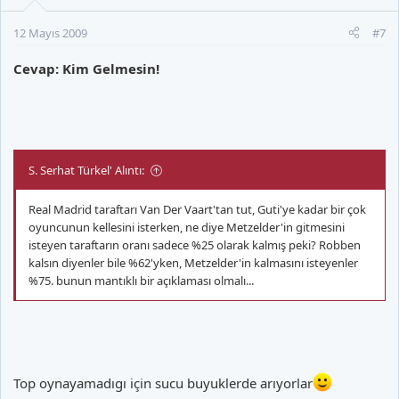
12 Mayıs 2009
#7
Cevap: Kim Gelmesin!
S. Serhat Türkel' Alıntı:
Real Madrid taraftarı Van Der Vaart'tan tut, Guti'ye kadar bir çok
oyuncunun kellesini isterken, ne diye Metzelder'in gitmesini
isteyen taraftarın oranı sadece %25 olarak kalmış peki? Robben
kalsın diyenler bile %62'yken, Metzelder'in kalmasını isteyenler
%75. bunun mantıklı bir açıklaması olmalı...
Top oynayamadıgı için sucu buyuklerde arıyorlar