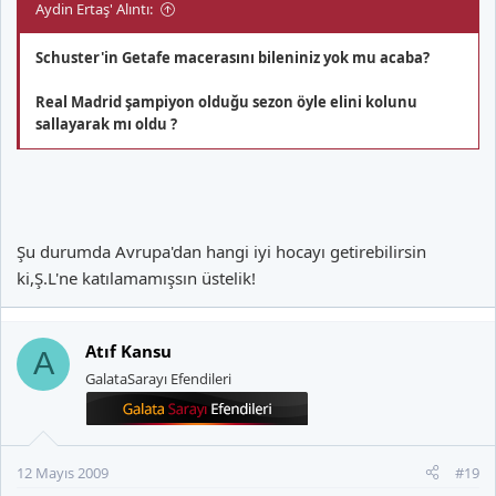
Aydin Ertaş' Alıntı:
Schuster'in Getafe macerasını bileniniz yok mu acaba?
Real Madrid şampiyon olduğu sezon öyle elini kolunu
sallayarak mı oldu ?
Şu durumda Avrupa'dan hangi iyi hocayı getirebilirsin
ki,Ş.L'ne katılamamışsın üstelik!
Atıf Kansu
A
GalataSarayı Efendileri
12 Mayıs 2009
#19