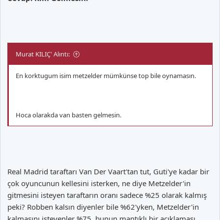
Murat KILIÇ' Alıntı:
En korktugum isim metzelder mümkünse top bile oynamasın.
Hoca olarakda van basten gelmesin.
Real Madrid taraftarı Van Der Vaart'tan tut, Guti'ye kadar bir
çok oyuncunun kellesini isterken, ne diye Metzelder'in
gitmesini isteyen taraftarın oranı sadece %25 olarak kalmış
peki? Robben kalsın diyenler bile %62'yken, Metzelder'in
kalmasını isteyenler %75. bunun mantıklı bir açıklaması