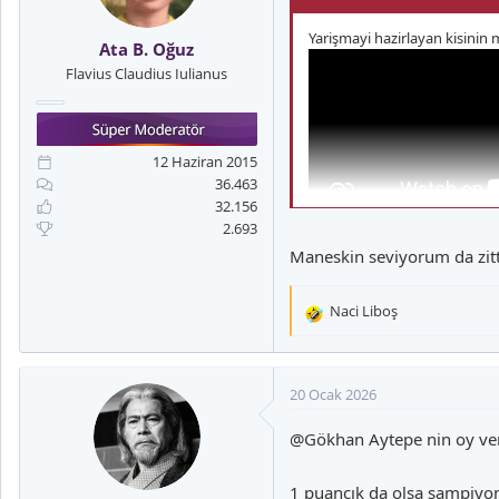
r
:
Yarişmayi hazirlayan kisinin
Ata B. Oğuz
Flavius Claudius Iulianus
12 Haziran 2015
36.463
32.156
2.693
Maneskin seviyorum da zitt
Naci Liboş
T
e
p
k
20 Ocak 2026
i
l
@Gökhan Aytepe
nin oy ver
e
r
1 puancık da olsa şampiy
: