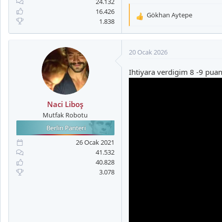
24.132
16.426
Gökhan Aytepe
T
1.838
e
p
k
20 Ocak 2026
i
l
Ihtiyara verdigim 8 -9 puani
e
r
:
Naci Liboş
Mutfak Robotu
26 Ocak 2021
41.532
40.828
3.078