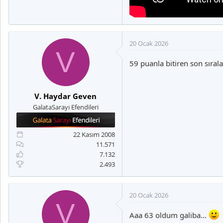
20 Ocak 2026
V
59 puanla bitiren son sıra
V. Haydar Geven
GalataSarayı Efendileri
22 Kasım 2008
11.571
7.132
2.493
20 Ocak 2026
V
Aaa 63 oldum galiba...