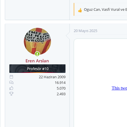
Oguz Can
,
Vasfi Vural
ve
T
e
p
k
20 Mayıs 2025
i
l
e
r
:
Eren Arslan
22 Haziran 2009
16.914
5.070
2.493