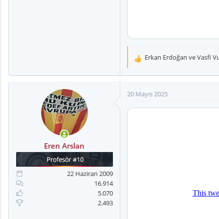
Erkan Erdoğan
ve
Vasfi V
T
e
p
k
20 Mayıs 2025
i
l
e
r
:
Eren Arslan
22 Haziran 2009
16.914
5.070
2.493