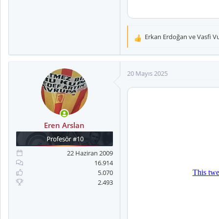
Erkan Erdoğan
ve
Vasfi V
T
e
p
k
20 Mayıs 2025
i
l
e
r
:
Eren Arslan
22 Haziran 2009
16.914
5.070
2.493