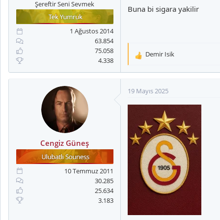
Şereftir Seni Sevmek
Buna bi sigara yakilir
1 Ağustos 2014
63.854
75.058
Demir Isik
T
4.338
e
p
k
19 Mayıs 2025
i
l
e
r
:
Cengiz Güneş
10 Temmuz 2011
30.285
25.634
3.183