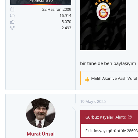
a
i
n
h
22 Haziran 2009
i
16.914
5.070
2.493
bir tane de ben paylaşıyım
Melih Akan
ve
Vasfi Vural
T
e
p
k
19 Mayıs 2025
i
l
Gürbüz Kayalar' Alıntı:
e
r
:
Ekli dosyayı görüntüle 28693
Murat Ünsal