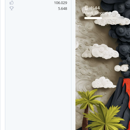
106.029
5.648