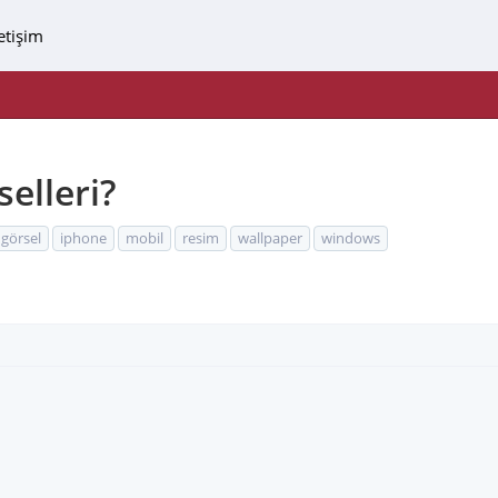
letişim
elleri?
görsel
iphone
mobil
resim
wallpaper
windows