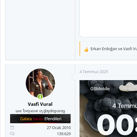
Erkan Erdoğan
ve
Vasfi V
T
e
p
k
4 Temmuz 2025
i
l
e
r
:
Vasfi Vural
ɯҽ Ⴆҽʅιҽʋҽ ιɳ ɠαʅαƚαʂαɾαყ
27 Ocak 2010
139.629