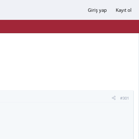
Giriş yap
Kayıt ol
#301