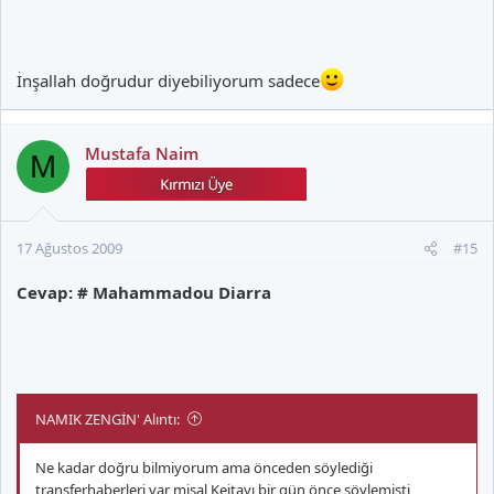
İnşallah doğrudur diyebiliyorum sadece
Mustafa Naim
M
17 Ağustos 2009
#15
Cevap: # Mahammadou Diarra
NAMIK ZENGİN' Alıntı:
Ne kadar doğru bilmiyorum ama önceden söylediği
transferhaberleri var misal Keitayı bir gün önce söylemişti