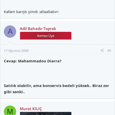
Kafam karıştı şimdi :allaalla6vr:
Adil Bahadır Toprak
A
17 Ağustos 2009
#5
Cevap: Mahammadou Diarra?
Satılık olabilir, ama bonservis bedeli yüksek.. Biraz zor
gibi sanki..
Murat KILIÇ
M