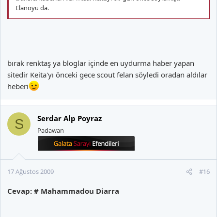
Elanoyu da.
bırak renktaş ya bloglar içinde en uydurma haber yapan
sitedir Keita'yı önceki gece scout felan söyledi oradan aldılar
heberi
Serdar Alp Poyraz
S
Padawan
17 Ağustos 2009
#16
Cevap: # Mahammadou Diarra