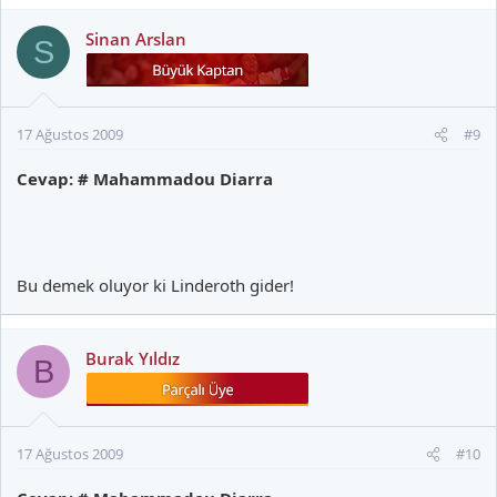
Sinan Arslan
S
17 Ağustos 2009
#9
Cevap: # Mahammadou Diarra
Bu demek oluyor ki Linderoth gider!
Burak Yıldız
B
17 Ağustos 2009
#10