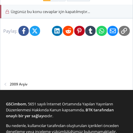
Üzgünüz bu konu cevaplar için kapatılmıştır...
Facebook
X (Twitter)
Bluesky
LinkedIn
Reddit
Pinterest
Tumblr
WhatsApp
E-posta
Li
Paylaş:
2009 Arşiv
GSCimbom
, 5651 sayılı İnternet Ortamında Yapılan Yayınların
Düzenlenmesi Hakkında Kanun kapsamında,
BTK tarafından
onaylı bir yer sağlayıcı
dır.
Bu nedenle, kullanıcılar tarafından oluşturulan içerikleri önceden
denetleme veya inceleme yükümlülüğümüz bulunmamaktadır.