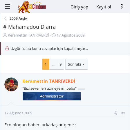
Giriş yap
Kayıt ol
2009 Arşiv
# Mahamadou Diarra
K
B
Keramettin TANRIVERDİ
17 Ağustos 2009
o
a
n
ş
Üzgünüz bu konu cevaplar için kapatılmıştır...
u
l
y
a
u
n
1
…
9
Sonraki
B
g
a
ı
Keramettin TANRIVERDİ
ş
ç
l
t
"Bizi sevenleri üzmeyelim baba"
a
a
t
r
a
i
n
h
17 Ağustos 2009
#1
i
Fcn blogun haberi arkadaşlar gene :