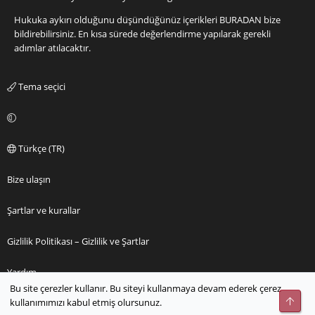
Hukuka aykırı olduğunu düşündüğünüz içerikleri
BURADAN
bize
bildirebilirsiniz. En kısa sürede değerlendirme yapılarak gerekli
adımlar atılacaktır.
Tema seçici
Türkçe (TR)
Bize ulaşın
Şartlar ve kurallar
Gizlilik Politikası – Gizlilik ve Şartlar
Yardım
Bu site çerezler kullanır. Bu siteyi kullanmaya devam ederek çerez
Üst
kullanımımızı kabul etmiş olursunuz.
Ana sayfa