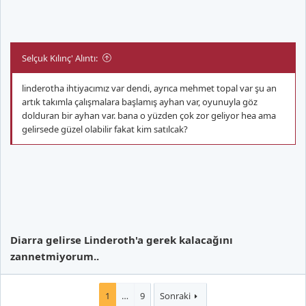
Selçuk Kılınç' Alıntı:
linderotha ihtiyacımız var dendi, ayrıca mehmet topal var şu an
artık takımla çalışmalara başlamış ayhan var, oyunuyla göz
dolduran bir ayhan var. bana o yüzden çok zor geliyor hea ama
gelirsede güzel olabilir fakat kim satılcak?
Diarra gelirse Linderoth'a gerek kalacağını
zannetmiyorum..
1
…
9
Sonraki