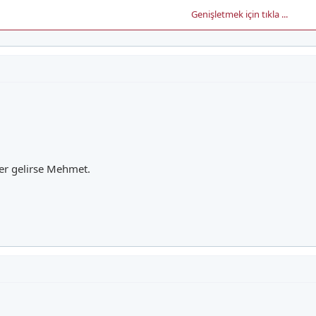
Genişletmek için tıkla ...
n oynayacak iki oyuncuyu tanıyalım.
spor altyapısında başlayan Mehmet Batdal, 19 yaşında profesyonelliğe ad
yerken, 2 gol attı. Takip eden sezonda 20 maçta 5 gol atan genç oyuncu, 200
er gelirse Mehmet.
sında kiralık olarak bir başka İzmir ekibi Altay’ın yolunu tuttu. Siyah beyazlı 
asında bir süre sahalardan uzak kalan, bir süre de eski performansından uzak