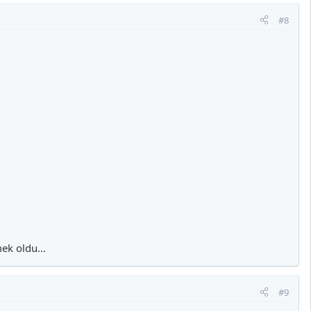
#8
ek oldu...
#9