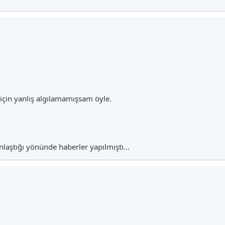
bir öncekine göre hayli başarılı geçti. Sağlam’ın takımında istediği süreleri 
n İnönü Stadı’nda Liverpool’u 2-1 mağlup ettiği karşılaşmada takımının ilk g
 kadroda bulunuyordu.
nde kadroya (U-16: 10 defa, U-17: 29 defa, U-18: 12 defa, U-19: 11 defa, U-21: 
008 Eleme Grubu maçında ilk kez A Milli Takım için oynadı. Serdar, maçın 67.
oyuna dâhil olmuştu. 1.67 metre boyundaki Serdar Özkan, orta sahanın her i
için yanlış algılamamışsam öyle.
laştığı yönünde haberler yapılmıştı...