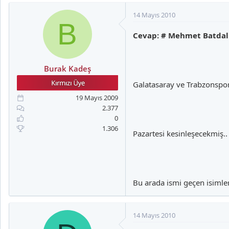
14 Mayıs 2010
B
Cevap: # Mehmet Batdal
Burak Kadeş
Galatasaray ve Trabzonspor
19 Mayıs 2009
2.377
0
1.306
Pazartesi kesinleşecekmiş..
Bu arada ismi geçen isiml
14 Mayıs 2010