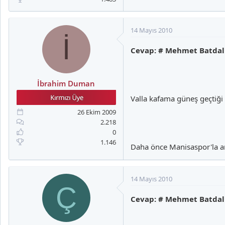
Beşiktaş’taki yeni serüveni, 
forma şansı buldu. Beşiktaş’ı
14 Mayıs 2010
İ
kupalı şampiyonluğunda da
Cevap: # Mehmet Batdal
Milli takımın tüm kategorileri
İbrahim Duman
Macaristan ile oynanan Euro 2
isim- Ayhan Akman’ın yerine 
Valla kafama güneş geçtiği 
26 Ekim 2009
2.218
0
1.146
Daha önce Manisaspor'la an
14 Mayıs 2010
Ç
Cevap: # Mehmet Batdal