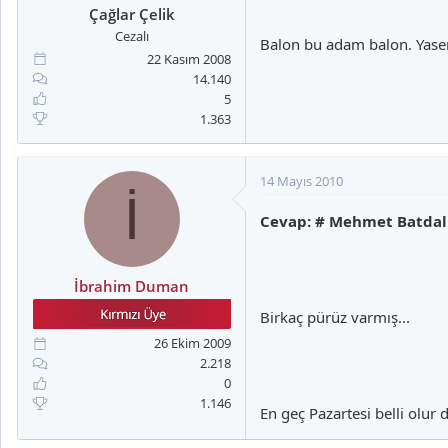
Çağlar Çelik
Cezalı
Balon bu adam balon. Yaser 
22 Kasım 2008
14.140
5
1.363
14 Mayıs 2010
İ
Cevap: # Mehmet Batdal
İbrahim Duman
Birkaç pürüz varmış...
26 Ekim 2009
2.218
0
1.146
En geç Pazartesi belli olur 