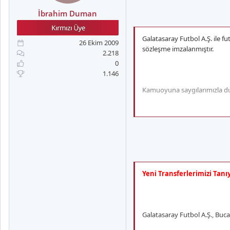
a
i
n
h
İbrahim Duman
i
Galatasaray Futbol A.Ş. ile 
26 Ekim 2009
sözleşme imzalanmıştır.
2.218
0
1.146
Kamuoyuna saygılarımızla du
Galatasaray Futbol A.Ş.
Yeni Transferlerimizi Tanı
Galatasaray Futbol A.Ş., Buc