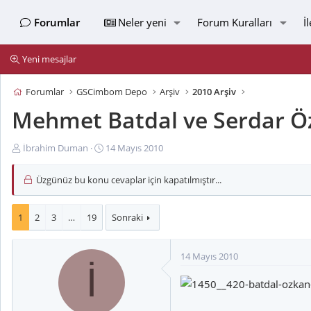
Forumlar
Neler yeni
Forum Kuralları
İ
Yeni mesajlar
Forumlar
GSCimbom Depo
Arşiv
2010 Arşiv
Mehmet Batdal ve Serdar Ö
K
B
İbrahim Duman
14 Mayıs 2010
o
a
n
ş
Üzgünüz bu konu cevaplar için kapatılmıştır...
u
l
y
a
u
n
1
2
3
…
19
Sonraki
B
g
a
ı
14 Mayıs 2010
ş
ç
İ
l
t
a
a
t
r