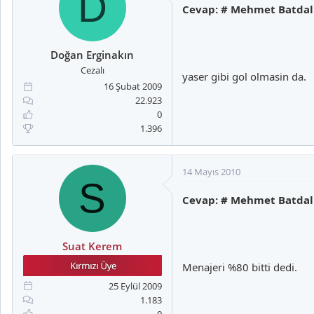
D
Cevap: # Mehmet Batdal
Doğan Erginakın
Cezalı
yaser gibi gol olmasin da.
16 Şubat 2009
22.923
0
1.396
14 Mayıs 2010
S
Cevap: # Mehmet Batdal
Suat Kerem
Menajeri %80 bitti dedi.
25 Eylül 2009
1.183
0