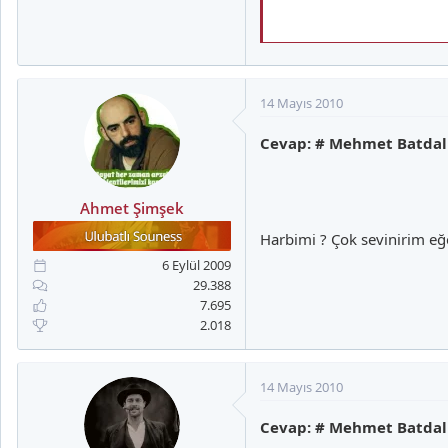
Yeni sezonda Galatasaray içi
14 Mayıs 2010
Mehmet Batdal
Cevap: # Mehmet Batdal
Ahmet Şimşek
Futbola 13 yaşındayken Buca
21 kez Bucaspor formasını gi
Harbimi ? Çok sevinirim eğ
gol sonrası, ligin ikinci yarı
6 Eylül 2009
havalandırdı.
29.388
7.695
2.018
Geçirdiği ağır sakatlık sonr
ve 7 gol attı.
14 Mayıs 2010
Cevap: # Mehmet Batdal