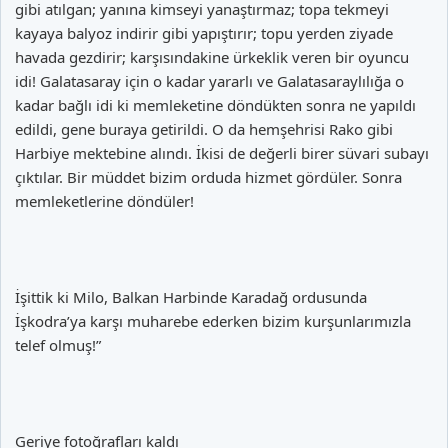
gibi atılgan; yanına kimseyi yanaştırmaz; topa tekmeyi
kayaya balyoz indirir gibi yapıştırır; topu yerden ziyade
havada gezdirir; karşısındakine ürkeklik veren bir oyuncu
idi! Galatasaray için o kadar yararlı ve Galatasaraylılığa o
kadar bağlı idi ki memleketine döndükten sonra ne yapıldı
edildi, gene buraya getirildi. O da hemşehrisi Rako gibi
Harbiye mektebine alındı. İkisi de değerli birer süvari subayı
çıktılar. Bir müddet bizim orduda hizmet gördüler. Sonra
memleketlerine döndüler!
İşittik ki Milo, Balkan Harbinde Karadağ ordusunda
İşkodra’ya karşı muharebe ederken bizim kurşunlarımızla
telef olmuş!”
Geriye fotoğrafları kaldı