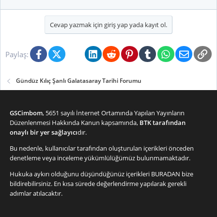
Cevap yazmak için giriş yap yada kayıt ol.
Facebook
X (Twitter)
Bluesky
LinkedIn
Reddit
Pinterest
Tumblr
WhatsApp
E-posta
Li
Paylaş:
Gündüz Kılıç Şanlı Galatasaray Tarihi Forumu
GSCimbom
, 5651 sayılı İnternet Ortamında Yapılan Yayınların
Düzenlenmesi Hakkında Kanun kapsamında,
BTK tarafından
onaylı bir yer sağlayıcı
dır.
Bu nedenle, kullanıcılar tarafından oluşturulan içerikleri önceden
denetleme veya inceleme yükümlülüğümüz bulunmamaktadır.
Hukuka aykırı olduğunu düşündüğünüz içerikleri
BURADAN
bize
bildirebilirsiniz. En kısa sürede değerlendirme yapılarak gerekli
adımlar atılacaktır.