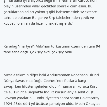
Şimdi daha iyi anlıyoruz değil mi 1 Numaralı Kurucu’nun
olayın üzerinden yıllar geçtikten sonraki cümlesini. Bu
çocuklardan adları yokmuş gibi bahsetmesini: “Mektepte
tahsilde bulunan Bulgar ve Sırp talebelerinden çevik ve
kuvvetli olanları da bize iltihak etmişlerdi.”
Karadağ “martyre”i Milo’nun türküsünün üzerinden tam 94
tane sene geçti. Çok şey aktı, çok şey oldu.
Mesela takımın diğer beki Abdurrahman Robenson Birinci
Dünya Savaşı’nda Doğu Cephesi’nde Ruslar’a karşı
savaşırken tifüsten şehiden öldü. 4 numaralı kurucu Kürt
Celal, 1917’de Bağdat’ta İngiliz kurşunlarıyla şehit düştü.
Savaşın yaralarını Cumhuriyet’ten sonra saran Galatasaray
1924-28’de dört yıl üstüste şampiyon oldu. Metin Oktay adlı