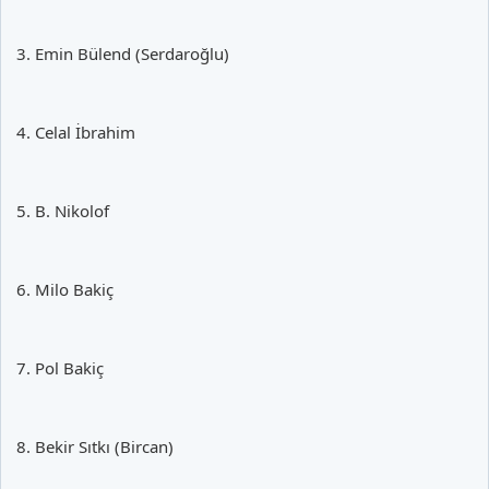
3. Emin Bülend (Serdaroğlu)
4. Celal İbrahim
5. B. Nikolof
6. Milo Bakiç
7. Pol Bakiç
8. Bekir Sıtkı (Bircan)