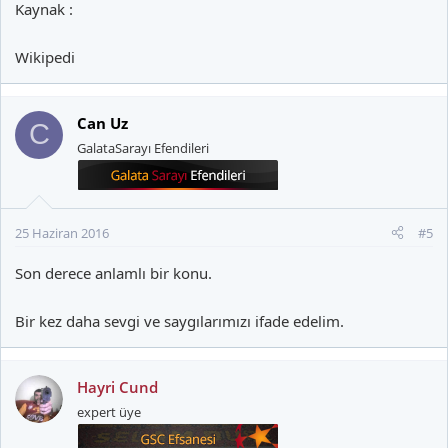
Kaynak :
Wikipedi
Can Uz
C
GalataSarayı Efendileri
25 Haziran 2016
#5
Son derece anlamlı bir konu.
Bir kez daha sevgi ve saygılarımızı ifade edelim.
Hayri Cund
expert üye