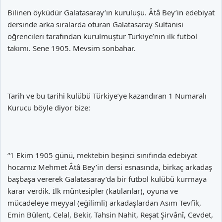
Bilinen öyküdür Galatasaray’ın kuruluşu. Âtâ Bey’in edebiyat
dersinde arka sıralarda oturan Galatasaray Sultanisi
öğrencileri tarafından kurulmuştur Türkiye’nin ilk futbol
takımı. Sene 1905. Mevsim sonbahar.
Tarih ve bu tarihi kulübü Türkiye’ye kazandıran 1 Numaralı
Kurucu böyle diyor bize:
“1 Ekim 1905 günü, mektebin beşinci sınıfında edebiyat
hocamız Mehmet Âtâ Bey’in dersi esnasında, birkaç arkadaş
başbaşa vererek Galatasaray’da bir futbol kulübü kurmaya
karar verdik. İlk müntesipler (katılanlar), oyuna ve
mücadeleye meyyal (eğilimli) arkadaşlardan Asım Tevfik,
Emin Bülent, Celal, Bekir, Tahsin Nahit, Reşat Şirvânî, Cevdet,