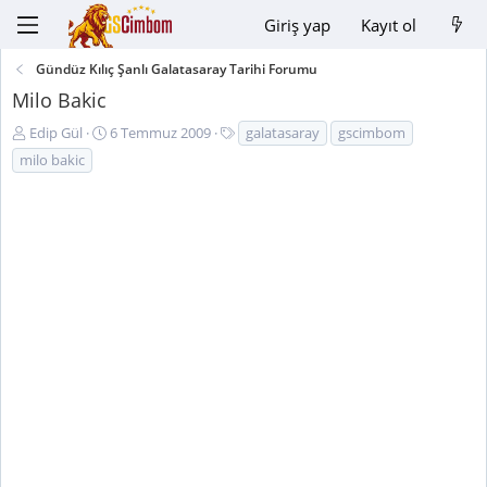
Giriş yap
Kayıt ol
Gündüz Kılıç Şanlı Galatasaray Tarihi Forumu
Milo Bakic
K
B
E
Edip Gül
6 Temmuz 2009
galatasaray
gscimbom
o
a
t
milo bakic
n
ş
i
u
l
k
y
a
e
u
n
t
B
g
l
a
ı
e
ş
ç
r
l
t
a
a
t
r
a
i
n
h
i