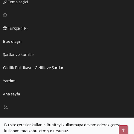
Tema seçici
Türkçe (TR)
Bize ulaşın
Şartlar ve kurallar
Gizlilik Politikası – Gizlilik ve Şartlar
Yardım
Ana sayfa
R
S
S
Bu site çerezler kullanır. Bu siteyi kullanmaya devam ederek çerez
Üst
kullanımımızı kabul etmiş olursunuz.