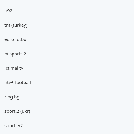
b92
tnt (turkey)
euro futbol
hi sports 2
ıctimai tv
ntv+ football
ring.bg
sport 2 (ukr)
sport tv2