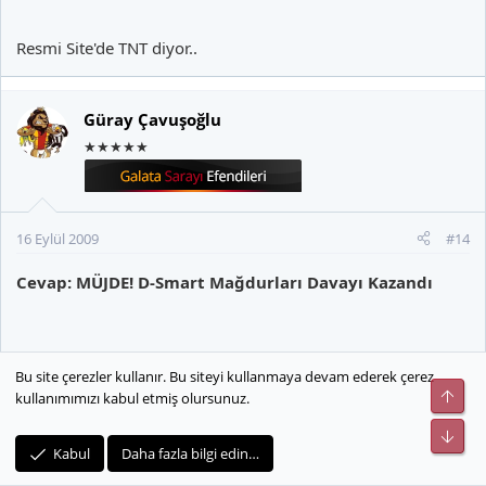
Resmi Site'de TNT diyor..
Güray Çavuşoğlu
★★★★★
16 Eylül 2009
#14
Cevap: MÜJDE! D-Smart Mağdurları Davayı Kazandı
Bu site çerezler kullanır. Bu siteyi kullanmaya devam ederek çerez
Ya bir CNN Türk'te deniyor bir TNT'de birde TV'de reklam
Üst
kullanımımızı kabul etmiş olursunuz.
geçiliyor sürekli futbolsmart'ta diye maç TNT'deyse niye D-
Alt
Smart futbolsmart'ta diyor TNT'nin yayın akışına baktım o
Kabul
Daha fazla bilgi edin…
saatte lost 3. sezon bölümü görünüyor