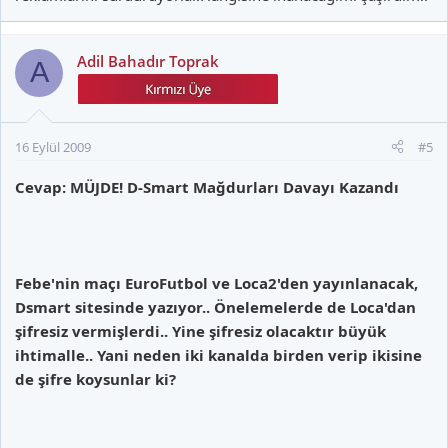
Adil Bahadır Toprak
A
16 Eylül 2009
#5
Cevap: MÜJDE! D-Smart Mağdurları Davayı Kazandı
Febe'nin maçı EuroFutbol ve Loca2'den yayınlanacak,
Dsmart sitesinde yazıyor.. Önelemelerde de Loca'dan
şifresiz vermişlerdi.. Yine şifresiz olacaktır büyük
ihtimalle.. Yani neden iki kanalda birden verip ikisine
de şifre koysunlar ki?