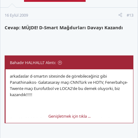
16 Eylül 2009
#13
Cevap: MÜJDE! D-Smart Mağdurları Davayı Kazandı
Bahadır HALHALLI' Alıntı:
arkadaslar d-smartın sitesinde de görebileceğiniz gibi
Panathinaikos- Galatasaray maçı CNNTürk ve HDTV, Fenerbahçe-
Twente maçı Eurofutbol ve LOCA2'de bu demek oluyorki, biz
kazandık!!!!!
Genişletmek için tıkla ...
Face'de biri böyle yazmış.. Siz sadece DSmart sitesine
bakarak mı davayı kazandık diyorsunuz, yoksa konuşup
anlaştığınız birileri var mı?