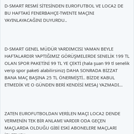
D-SMART RESMİ SİTESİNDEN EUROFUTBOL VE LOCA2 DE
BU HAFTAKİ FENERBAHÇE-TWENTE MAÇINI
YAYINLAYACAĞINI DUYURDU..
D-SMART GENEL MÜDÜR YARDIMCISI YAMAN BEYLE
HAFTALARDIR YAPTIĞIMIZ GÖRÜŞMELERDE SENELİK 199 TL
OLAN SPOR PAKETİNİ 99 TL YE ÇEKTİ (hala şuan 99 tl senelik
verip spor paketi alabilirsiniz) DAHA SONRADA BİZZAT
BANA MAÇ BAŞINA 25 TL ÖNERMİŞTİ.. BİZDE KABUL
ETMEDİK VE O GÜNDEN BERİ KENDİSİ MESAJ YAZMADI...
ZATEN EUROFUTBOLDAN VERİLEN MAÇI LOCA2 DENDE
VERMENİN TEK BİR ANLAMI VARDIR ODA GEÇEN
MAÇLARDA OLDUĞU GİBİ ESKİ ABONELERE MAÇLARI