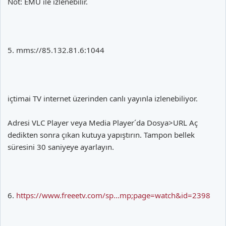
Not: EMU ile izlenebilir.
5. mms://85.132.81.6:1044
içtimai TV internet üzerinden canlı yayınla izlenebiliyor.
Adresi VLC Player veya Media Player´da Dosya>URL Aç
dedikten sonra çıkan kutuya yapıştırın. Tampon bellek
süresini 30 saniyeye ayarlayın.
6.
https://www.freeetv.com/sp...mp;page=watch&id=2398