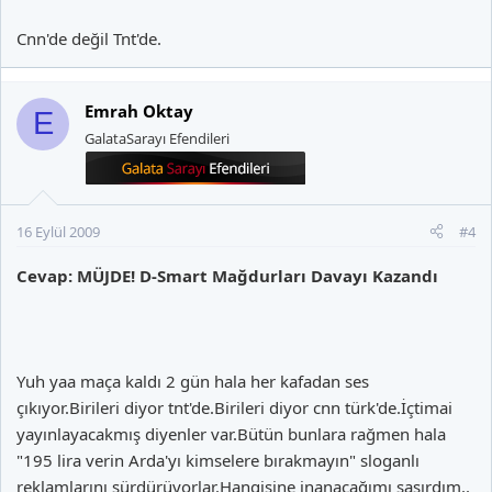
Cnn'de değil Tnt'de.
Emrah Oktay
E
GalataSarayı Efendileri
16 Eylül 2009
#4
Cevap: MÜJDE! D-Smart Mağdurları Davayı Kazandı
Yuh yaa maça kaldı 2 gün hala her kafadan ses
çıkıyor.Birileri diyor tnt'de.Birileri diyor cnn türk'de.İçtimai
yayınlayacakmış diyenler var.Bütün bunlara rağmen hala
"195 lira verin Arda'yı kimselere bırakmayın" sloganlı
reklamlarını sürdürüyorlar.Hangisine inanacağımı şaşırdım..