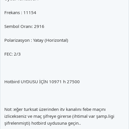
Frekans : 11154
Sembol Oranı: 2916
Polarizasyon : Yatay (Horizontal)
FEC: 2/3
Hotbird UYDUSU İÇİN 10971 h 27500
Not :eğer turksat üzerinden itv kanalını febe maçını
izlicekseniz ve maç şifreye girerse (ihtimal var şamp.ligi
şifrelenmişti) hotbird uydusuna geçin..