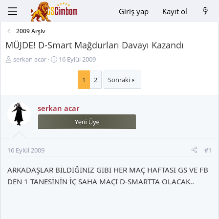
Giriş yap
Kayıt ol
2009 Arşiv
MÜJDE! D-Smart Mağdurları Davayı Kazandı
K
B
serkan acar
16 Eylül 2009
o
a
n
ş
1
2
Sonraki
u
l
y
a
serkan acar
u
n
B
g
a
ı
ş
ç
l
t
16 Eylül 2009
#1
a
a
t
r
ARKADAŞLAR BİLDİĞİNİZ GİBİ HER MAÇ HAFTASI GS VE FB
a
i
DEN 1 TANESİNİN İÇ SAHA MAÇI D-SMARTTA OLACAK..
n
h
i