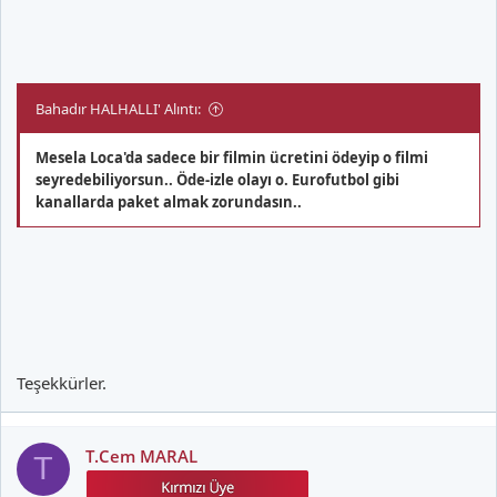
Bahadır HALHALLI' Alıntı:
Mesela Loca'da sadece bir filmin ücretini ödeyip o filmi
seyredebiliyorsun.. Öde-izle olayı o. Eurofutbol gibi
kanallarda paket almak zorundasın..
Teşekkürler.
T.Cem MARAL
T