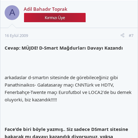
Adil Bahadır Toprak
A
16 Eylül 2009
#7
Cevap: MÜJDE! D-Smart Mağdurları Davayı Kazandı
arkadaslar d-smartın sitesinde de görebileceğiniz gibi
Panathinaikos- Galatasaray maçı CNNTürk ve HDTV,
Fenerbahçe-Twente maçı Eurofutbol ve LOCA2'de bu demek
oluyorki, biz kazandık!!!!!
Face'de biri böyle yazmış.. Siz sadece DSmart sitesine
bakarak mı davayı kazandık diyorsunuz, yoksa