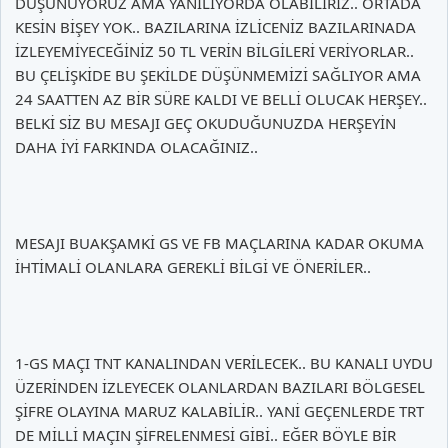
DÜŞÜNÜYORUZ AMA YANILIYORDA OLABİLİRİZ.. ORTADA
KESİN BİŞEY YOK.. BAZILARINA İZLİCENİZ BAZILARINADA
İZLEYEMİYECEĞİNİZ 50 TL VERİN BİLGİLERİ VERİYORLAR..
BU ÇELİŞKİDE BU ŞEKİLDE DÜŞÜNMEMİZİ SAĞLIYOR AMA
24 SAATTEN AZ BİR SÜRE KALDI VE BELLİ OLUCAK HERŞEY..
BELKİ SİZ BU MESAJI GEÇ OKUDUĞUNUZDA HERŞEYİN
DAHA İYİ FARKINDA OLACAĞINIZ..
MESAJI BUAKŞAMKİ GS VE FB MAÇLARINA KADAR OKUMA
İHTİMALİ OLANLARA GEREKLİ BİLGİ VE ÖNERİLER..
1-GS MAÇI TNT KANALINDAN VERİLECEK.. BU KANALI UYDU
ÜZERİNDEN İZLEYECEK OLANLARDAN BAZILARI BÖLGESEL
ŞİFRE OLAYINA MARUZ KALABİLİR.. YANİ GEÇENLERDE TRT
DE MİLLİ MAÇIN ŞİFRELENMESİ GİBİ.. EĞER BÖYLE BİR