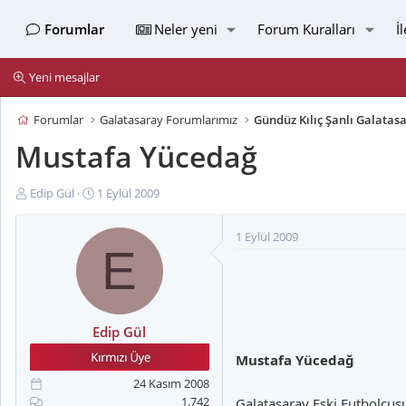
Forumlar
Neler yeni
Forum Kuralları
İ
Yeni mesajlar
Forumlar
Galatasaray Forumlarımız
Gündüz Kılıç Şanlı Galatas
Mustafa Yücedağ
K
B
Edip Gül
1 Eylül 2009
o
a
n
ş
1 Eylül 2009
u
l
E
y
a
u
n
B
g
a
ı
Edip Gül
ş
ç
l
t
Mustafa Yücedağ
a
a
24 Kasım 2008
t
r
1.742
Galatasaray Eski Futbolcus