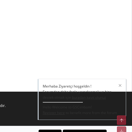
Merhaba Ziyaretçi hoşgeldin !
Forumdan daha fazla yararlanmak ve bize
destek olmak için
buradan kayıt olunuz
dır.
Hello Welcome to GSCimbom!
Register here
to benefit more from the forum
Üst
Alt