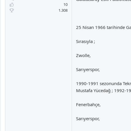
a
i
10
n
h
1.308
i
25 Nisan 1966 tarihinde Gaz
Sırasıyla ;
Zwolle,
Sarıyerspor,
1990-1991 sezonunda Teknik
Mustafa Yücedağ ; 1992-19
Fenerbahçe,
Sarıyerspor,