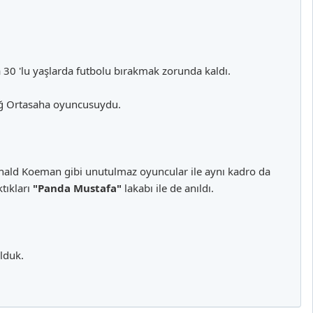
a 30 'lu yaşlarda futbolu bırakmak zorunda kaldı.
ağ Ortasaha oyuncusuydu.
onald Koeman gibi unutulmaz oyuncular ile aynı kadro da
tıkları
"Panda Mustafa"
lakabı ile de anıldı.
lduk.