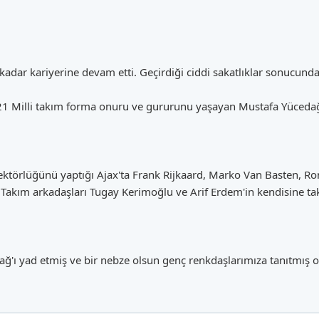
 kadar kariyerine devam etti. Geçirdiği ciddi sakatlıklar sonucund
U-21 Milli takım forma onuru ve gururunu yaşayan Mustafa Yüced
rektörlüğünü yaptığı Ajax'ta Frank Rijkaard, Marko Van Basten, R
akım arkadaşları Tugay Kerimoğlu ve Arif Erdem'in kendisine tak
ağ'ı yad etmiş ve bir nebze olsun genç renkdaşlarımıza tanıtmış o