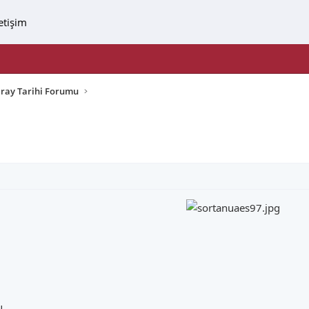
letişim
aray Tarihi Forumu
u