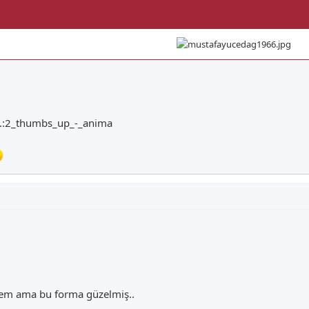
Ik.:2_thumbs_up_-_anima
em ama bu forma güzelmiş..