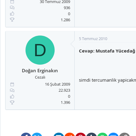
30 Temmuz 2009
936
0
1.286
5 Temmuz 2010
D
Cevap: Mustafa Yücedağ
Doğan Erginakın
Cezalı
simdi tercumanlik yapicak
16 Şubat 2009
22.923
0
1.396