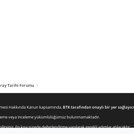
aray Tarihi Forumu
lenmesi Hakkında Kanun kapsamında,
BTK tarafından onaylı bir yer sağlayıcı
enetleme veya inceleme yükümlülüğümüz bulunmamaktadır.
bilirsiniz. En kısa sürede değerlendirme yapılarak gerekli adımlar atılacaktır.