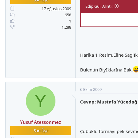
Edip Gül' Alıntı:
17 Ağustos 2009
658
1
1.288
Harika 1 Resim,Eline Sagl
Bülentin BiyIklarIna Bak.
6 Ekim 2009
Y
Cevap: Mustafa Yücedağ
Yusuf Atessonmez
Çubuklu formayı pek sevm