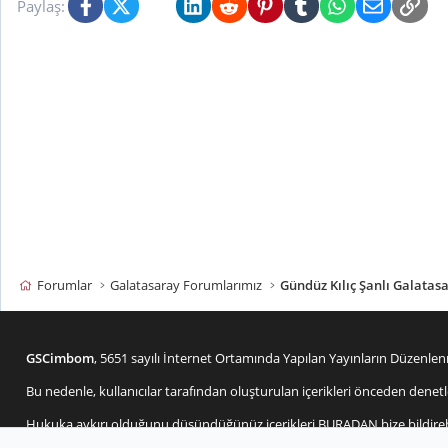
Facebook
X (Twitter)
Bluesky
LinkedIn
Reddit
Pinterest
Tumblr
WhatsApp
E-posta
Link
Paylaş:
Forumlar
Galatasaray Forumlarımız
Gündüz Kılıç Şanlı Galatas
GSCimbom
, 5651 sayılı İnternet Ortamında Yapılan Yayınların Düzen
Bu nedenle, kullanıcılar tarafından oluşturulan içerikleri önceden d
Hukuka aykırı olduğunu düşündüğünüz içerikleri
BURADAN
bize bildire