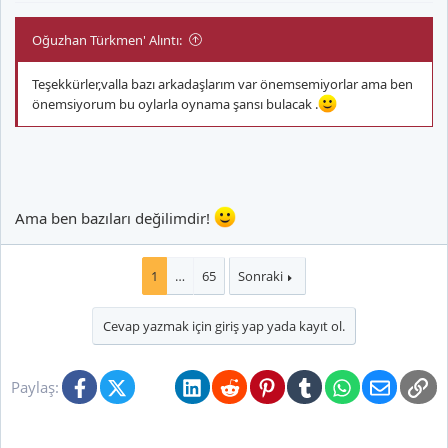
Oğuzhan Türkmen' Alıntı:
Teşekkürler,valla bazı arkadaşlarım var önemsemiyorlar ama ben
önemsiyorum bu oylarla oynama şansı bulacak .
Ama ben bazıları değilimdir!
1
…
65
Sonraki
Cevap yazmak için giriş yap yada kayıt ol.
Facebook
X (Twitter)
Bluesky
LinkedIn
Reddit
Pinterest
Tumblr
WhatsApp
E-posta
Li
Paylaş: