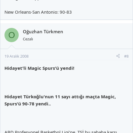
New Orleans-San Antonio: 90-83
Oğuzhan Türkmen
O
Cezalı
19 Aralık 2008
#8
Hidayet'li Magic Spurs'ü yendi!
Hidayet Türkoğlu'nun 11 sayı attığı maçta Magic,
Spurs'ü 90-78 yendi..
ABD Profesyonel Basketbol Ligi’ne, TSİ bu sabaha karşı