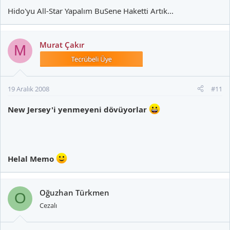
Hido'yu All-Star Yapalım BuSene Haketti Artık...
Murat Çakır
M
19 Aralık 2008
#11
New Jersey'i yenmeyeni dövüyorlar
Helal Memo
Oğuzhan Türkmen
O
Cezalı