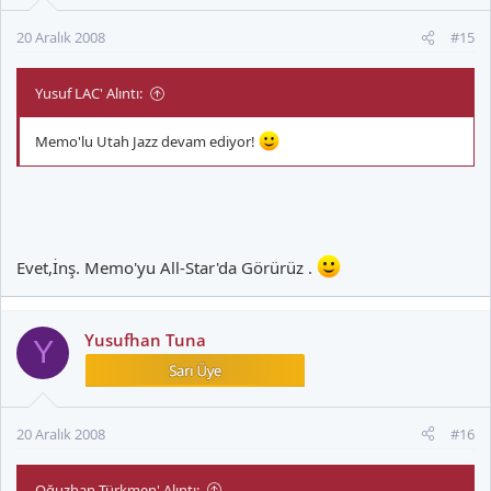
20 Aralık 2008
#15
Yusuf LAC' Alıntı:
Memo'lu Utah Jazz devam ediyor!
Evet,İnş. Memo'yu All-Star'da Görürüz .
Yusufhan Tuna
Y
20 Aralık 2008
#16
Oğuzhan Türkmen' Alıntı: