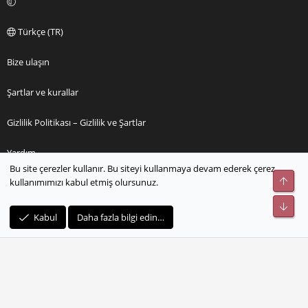
Türkçe (TR)
Bize ulaşın
Şartlar ve kurallar
Gizlilik Politikası – Gizlilik ve Şartlar
Yardım
Bu site çerezler kullanır. Bu siteyi kullanmaya devam ederek çerez
Üst
kullanımımızı kabul etmiş olursunuz.
Ana sayfa
Alt
R
Kabul
Daha fazla bilgi edin…
S
S