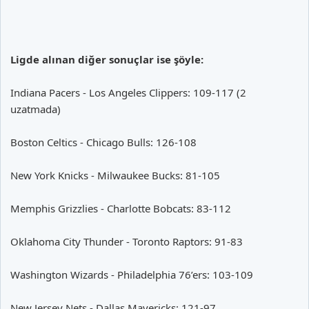
Ligde alınan diğer sonuçlar ise şöyle:
Indiana Pacers - Los Angeles Clippers: 109-117 (2
uzatmada)
Boston Celtics - Chicago Bulls: 126-108
New York Knicks - Milwaukee Bucks: 81-105
Memphis Grizzlies - Charlotte Bobcats: 83-112
Oklahoma City Thunder - Toronto Raptors: 91-83
Washington Wizards - Philadelphia 76’ers: 103-109
New Jersey Nets - Dallas Mavericks: 121-97