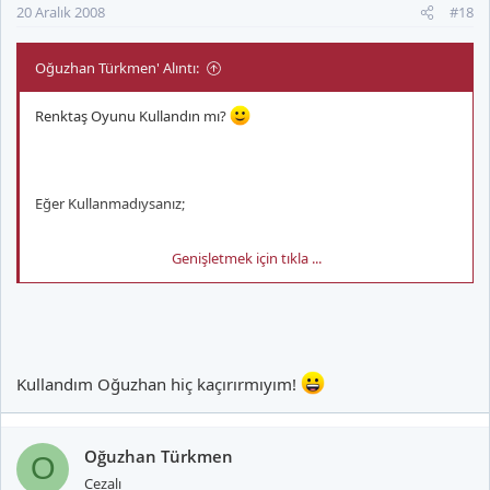
20 Aralık 2008
#18
Oğuzhan Türkmen' Alıntı:
Renktaş Oyunu Kullandın mı?
Eğer Kullanmadıysanız;
Genişletmek için tıkla ...
Buradan Kullanalım Lütfen ! .
NBA All-Star 2009 Landing Page
Kullandım Oğuzhan hiç kaçırırmıyım!
Oğuzhan Türkmen
O
Cezalı