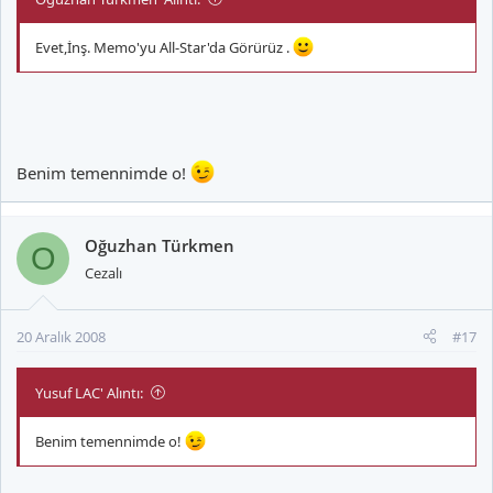
Evet,İnş. Memo'yu All-Star'da Görürüz .
Benim temennimde o!
Oğuzhan Türkmen
O
Cezalı
20 Aralık 2008
#17
Yusuf LAC' Alıntı:
Benim temennimde o!