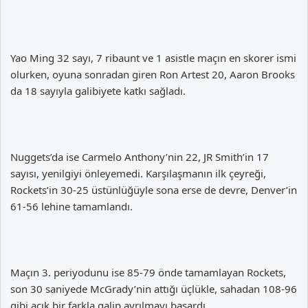
Yao Ming 32 sayı, 7 ribaunt ve 1 asistle maçın en skorer ismi
olurken, oyuna sonradan giren Ron Artest 20, Aaron Brooks
da 18 sayıyla galibiyete katkı sağladı.
Nuggets’da ise Carmelo Anthony’nin 22, JR Smith’in 17
sayısı, yenilgiyi önleyemedi. Karşılaşmanın ilk çeyreği,
Rockets’in 30-25 üstünlüğüyle sona erse de devre, Denver’in
61-56 lehine tamamlandı.
Maçın 3. periyodunu ise 85-79 önde tamamlayan Rockets,
son 30 saniyede McGrady’nin attığı üçlükle, sahadan 108-96
gibi açık bir farkla galip ayrılmayı başardı.