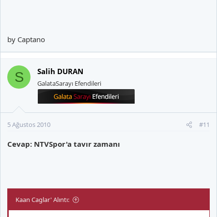
by Captano
Salih DURAN
S
GalataSarayı Efendileri
5 Ağustos 2010
#11
Cevap: NTVSpor'a tavır zamanı
Kaan Caglar' Alıntı: