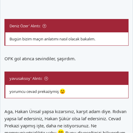
Deniz Özer' Alıntı:
Bugün bizim maçın anlatımı nasıl olacak bakalım.
OFK gol atınca sevindiler, şaşırdım.
yavusaksoy' Alıntı:
yorumcu cevad prekaziymiş
Aga, Hakan Ünsal yapsa kızarsınız, karşıt adam diye. Rıdvan
yapsa laf edersiniz, Hakan Şükür olsa laf edersiniz. Cevad
Prekazi yapmış işte, daha ne istiyorsunuz. Ne
memnuniyetsizliktir yahu.
Bunu diyeceğinizi biliyordum