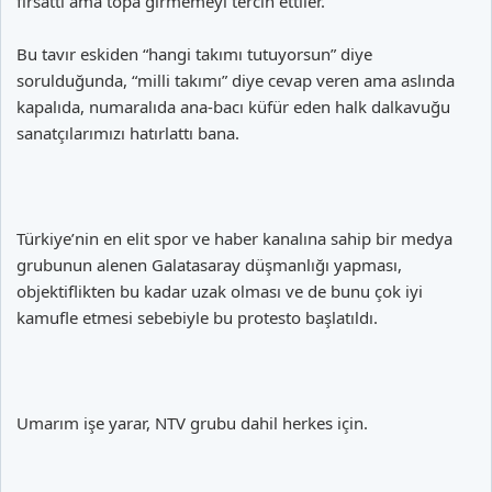
fırsattı ama topa girmemeyi tercih ettiler.
Bu tavır eskiden “hangi takımı tutuyorsun” diye
sorulduğunda, “milli takımı” diye cevap veren ama aslında
kapalıda, numaralıda ana-bacı küfür eden halk dalkavuğu
sanatçılarımızı hatırlattı bana.
Türkiye’nin en elit spor ve haber kanalına sahip bir medya
grubunun alenen Galatasaray düşmanlığı yapması,
objektiflikten bu kadar uzak olması ve de bunu çok iyi
kamufle etmesi sebebiyle bu protesto başlatıldı.
Umarım işe yarar, NTV grubu dahil herkes için.