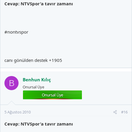
Cevap: NTVSpor'a tavır zamanı
#nontvspor
canı gönülden destek +1905
Benhun Kılıç
B
Onursal Üye
5 Ağustos 2010
#16
Cevap: NTVSpor'a tavır zamanı