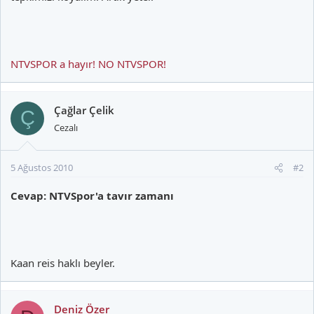
NTVSPOR a hayır! NO NTVSPOR!
Çağlar Çelik
Ç
Cezalı
5 Ağustos 2010
#2
Cevap: NTVSpor'a tavır zamanı
Kaan reis haklı beyler.
Deniz Özer