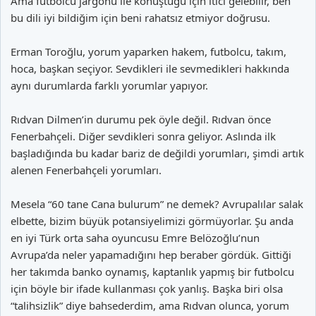
Ama futbolcu jargonu ile konuştuğu için itici gelebilir, ben
bu dili iyi bildiğim için beni rahatsız etmiyor doğrusu.
Erman Toroğlu, yorum yaparken hakem, futbolcu, takım,
hoca, başkan seçiyor. Sevdikleri ile sevmedikleri hakkında
aynı durumlarda farklı yorumlar yapıyor.
Rıdvan Dilmen’in durumu pek öyle değil. Rıdvan önce
Fenerbahçeli. Diğer sevdikleri sonra geliyor. Aslında ilk
başladığında bu kadar bariz de değildi yorumları, şimdi artık
alenen Fenerbahçeli yorumları.
Mesela “60 tane Cana bulurum” ne demek? Avrupalılar salak
elbette, bizim büyük potansiyelimizi görmüyorlar. Şu anda
en iyi Türk orta saha oyuncusu Emre Belözoğlu’nun
Avrupa’da neler yapamadığını hep beraber gördük. Gittiği
her takımda banko oynamış, kaptanlık yapmış bir futbolcu
için böyle bir ifade kullanması çok yanlış. Başka biri olsa
“talihsizlik” diye bahsederdim, ama Rıdvan olunca, yorum