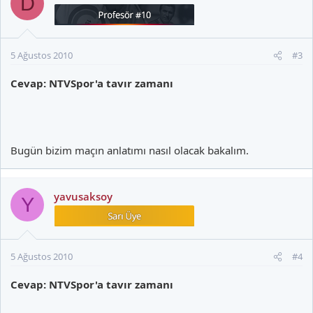
D
5 Ağustos 2010
#3
Cevap: NTVSpor'a tavır zamanı
Bugün bizim maçın anlatımı nasıl olacak bakalım.
yavusaksoy
Y
5 Ağustos 2010
#4
Cevap: NTVSpor'a tavır zamanı