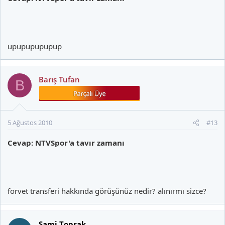
upupupupupup
Barış Tufan
B
5 Ağustos 2010
#13
Cevap: NTVSpor'a tavır zamanı
forvet transferi hakkında görüşünüz nedir? alınırmı sizce?
Sami Toprak