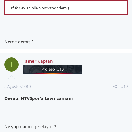
Ufuk Ceylan bile Nontvspor demiş.
Nerde demiş ?
Tamer Kaptan
T
5 Ağustos 2010
#19
Cevap: NTVSpor'a tavır zamanı
Ne yapmamız gerekiyor ?