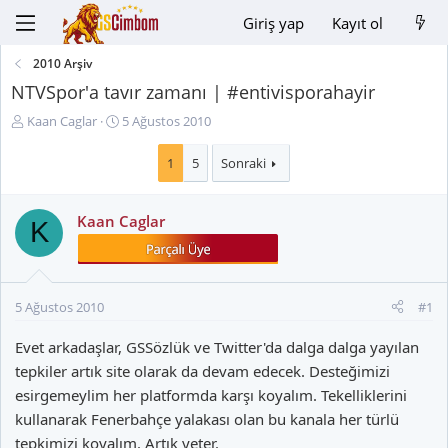
Giriş yap
Kayıt ol
2010 Arşiv
NTVSpor'a tavır zamanı | #entivisporahayir
K
B
Kaan Caglar
5 Ağustos 2010
o
a
n
ş
1
5
Sonraki
u
l
y
a
Kaan Caglar
u
n
K
B
g
a
ı
ş
ç
l
t
5 Ağustos 2010
#1
a
a
t
r
Evet arkadaşlar, GSSözlük ve Twitter'da dalga dalga yayılan
a
i
tepkiler artık site olarak da devam edecek. Desteğimizi
n
h
esirgemeylim her platformda karşı koyalım. Tekelliklerini
i
kullanarak Fenerbahçe yalakası olan bu kanala her türlü
tepkimizi koyalım. Artık yeter.