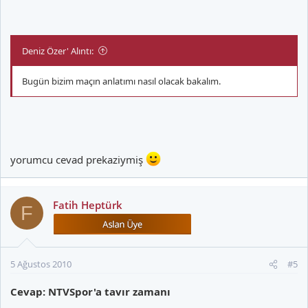
Deniz Özer' Alıntı:
Bugün bizim maçın anlatımı nasıl olacak bakalım.
yorumcu cevad prekaziymiş
Fatih Heptürk
F
5 Ağustos 2010
#5
Cevap: NTVSpor'a tavır zamanı