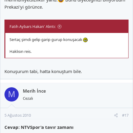
Prekazi'yi görünce.
Fatih Aybars Hakan' Alıntı:
Sertaç şimdi gelip garip gurup konuşacak
Haklısın reis.
Konuşurum tabi, hatta konuştum bile.
Merih İnce
M
Cezalı
5 Ağustos 2010
#17
Cevap: NTVSpor'a tavır zamanı