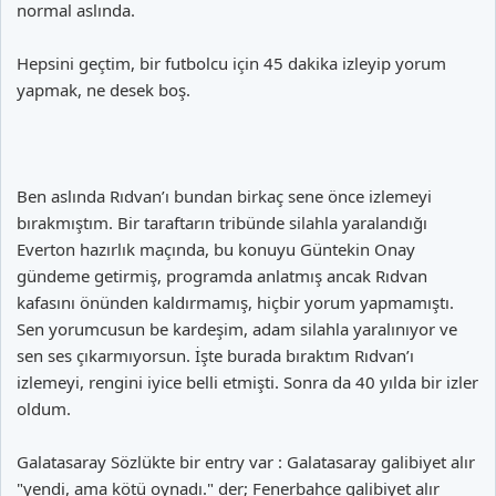
normal aslında.
Hepsini geçtim, bir futbolcu için 45 dakika izleyip yorum
yapmak, ne desek boş.
Ben aslında Rıdvan’ı bundan birkaç sene önce izlemeyi
bırakmıştım. Bir taraftarın tribünde silahla yaralandığı
Everton hazırlık maçında, bu konuyu Güntekin Onay
gündeme getirmiş, programda anlatmış ancak Rıdvan
kafasını önünden kaldırmamış, hiçbir yorum yapmamıştı.
Sen yorumcusun be kardeşim, adam silahla yaralınıyor ve
sen ses çıkarmıyorsun. İşte burada bıraktım Rıdvan’ı
izlemeyi, rengini iyice belli etmişti. Sonra da 40 yılda bir izler
oldum.
Galatasaray Sözlükte bir entry var : Galatasaray galibiyet alır
"yendi, ama kötü oynadı." der; Fenerbahçe galibiyet alır