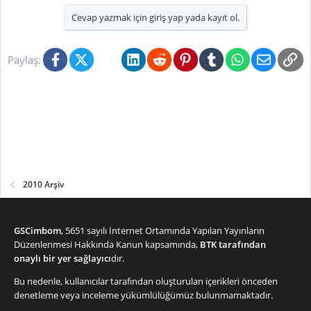
Cevap yazmak için giriş yap yada kayıt ol.
Facebook
X (Twitter)
Bluesky
LinkedIn
Reddit
Pinterest
Tumblr
WhatsApp
E-posta
Li
Paylaş:
2010 Arşiv
GSCimbom
, 5651 sayılı İnternet Ortamında Yapılan Yayınların
Düzenlenmesi Hakkında Kanun kapsamında,
BTK tarafından
onaylı bir yer sağlayıcı
dır.
Bu nedenle, kullanıcılar tarafından oluşturulan içerikleri önceden
denetleme veya inceleme yükümlülüğümüz bulunmamaktadır.