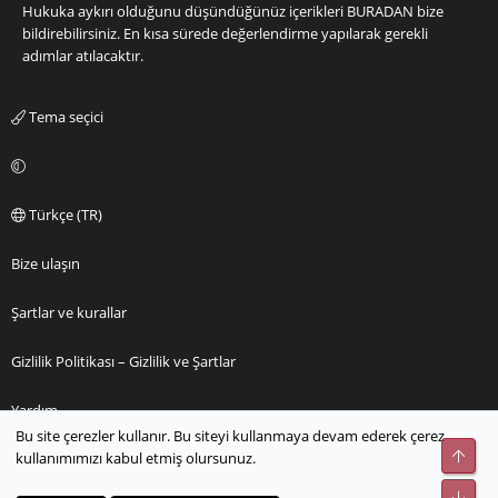
Hukuka aykırı olduğunu düşündüğünüz içerikleri
BURADAN
bize
bildirebilirsiniz. En kısa sürede değerlendirme yapılarak gerekli
adımlar atılacaktır.
Tema seçici
Türkçe (TR)
Bize ulaşın
Şartlar ve kurallar
Gizlilik Politikası – Gizlilik ve Şartlar
Yardım
Bu site çerezler kullanır. Bu siteyi kullanmaya devam ederek çerez
Üst
kullanımımızı kabul etmiş olursunuz.
Ana sayfa
Alt