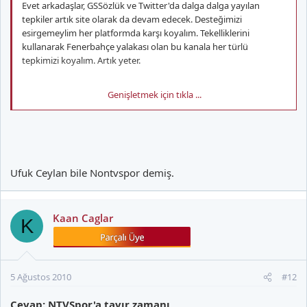
Evet arkadaşlar, GSSözlük ve Twitter'da dalga dalga yayılan
tepkiler artık site olarak da devam edecek. Desteğimizi
esirgemeylim her platformda karşı koyalım. Tekelliklerini
kullanarak Fenerbahçe yalakası olan bu kanala her türlü
tepkimizi koyalım. Artık yeter.
Genişletmek için tıkla ...
NTVSPOR a hayır! NO NTVSPOR!
Ufuk Ceylan bile Nontvspor demiş.
Kaan Caglar
K
5 Ağustos 2010
#12
Cevap: NTVSpor'a tavır zamanı