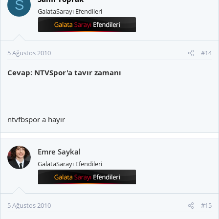
S
GalataSarayı Efendileri
5 Ağustos 2010
#14
Cevap: NTVSpor'a tavır zamanı
ntvfbspor a hayır
Emre Saykal
GalataSarayı Efendileri
5 Ağustos 2010
#15