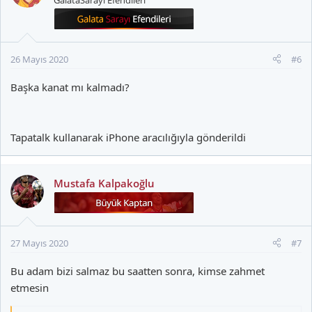
l
e
r
:
26 Mayıs 2020
#6
Başka kanat mı kalmadı?
Tapatalk kullanarak iPhone aracılığıyla gönderildi
Mustafa Kalpakoğlu
27 Mayıs 2020
#7
Bu adam bizi salmaz bu saatten sonra, kimse zahmet
etmesin