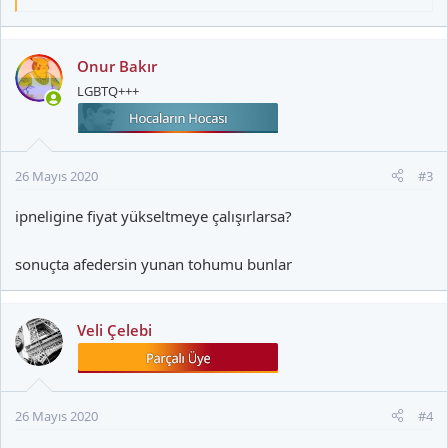
e
p
k
Onur Bakır
i
LGBTQ+++
l
e
r
:
26 Mayıs 2020
#3
ipneligine fiyat yükseltmeye çalışırlarsa?
sonuçta afedersin yunan tohumu bunlar
Veli Çelebi
26 Mayıs 2020
#4