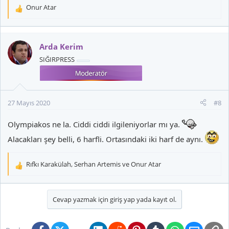
Onur Atar
T
e
p
k
Arda Kerim
i
SIĞIRPRESS
l
e
r
:
27 Mayıs 2020
#8
Olympiakos ne la. Ciddi ciddi ilgileniyorlar mı ya.
Alacakları şey belli, 6 harfli. Ortasındaki iki harf de aynı.
Rıfkı Karakülah
,
Serhan Artemis
ve
Onur Atar
T
e
p
k
Cevap yazmak için giriş yap yada kayıt ol.
i
l