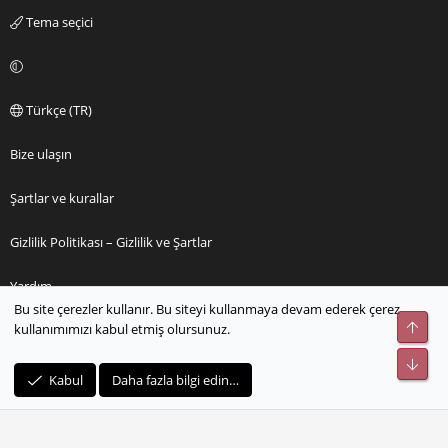
Tema seçici
Türkçe (TR)
Bize ulaşın
Şartlar ve kurallar
Gizlilik Politikası – Gizlilik ve Şartlar
Yardım
Bu site çerezler kullanır. Bu siteyi kullanmaya devam ederek çerez
Üst
kullanımımızı kabul etmiş olursunuz.
Ana sayfa
Alt
R
Kabul
Daha fazla bilgi edin…
S
S