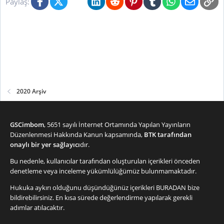
Facebook
X (Twitter)
Bluesky
LinkedIn
Reddit
Pinterest
Tumblr
WhatsApp
E-posta
Li
e
Paylaş:
r
:
2020 Arşiv
GSCimbom
, 5651 sayılı İnternet Ortamında Yapılan Yayınların
Düzenlenmesi Hakkında Kanun kapsamında,
BTK tarafından
onaylı bir yer sağlayıcı
dır.
Bu nedenle, kullanıcılar tarafından oluşturulan içerikleri önceden
denetleme veya inceleme yükümlülüğümüz bulunmamaktadır.
Hukuka aykırı olduğunu düşündüğünüz içerikleri
BURADAN
bize
bildirebilirsiniz. En kısa sürede değerlendirme yapılarak gerekli
adımlar atılacaktır.