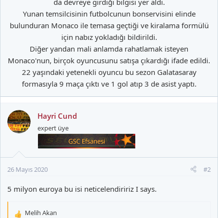
da devreye girdiği bilgisi yer aldı.
Yunan temsilcisinin futbolcunun bonservisini elinde
bulunduran Monaco ile temasa geçtiği ve kiralama formülü
için nabız yokladığı bildirildi.
Diğer yandan mali anlamda rahatlamak isteyen
Monaco'nun, birçok oyuncusunu satışa çıkardığı ifade edildi.
22 yaşındaki yetenekli oyuncu bu sezon Galatasaray
formasıyla 9 maça çıktı ve 1 gol atıp 3 de asist yaptı.​
Hayri Cund
expert üye
26 Mayıs 2020
#2
5 milyon euroya bu isi neticelendiririz I says.
Melih Akan
T