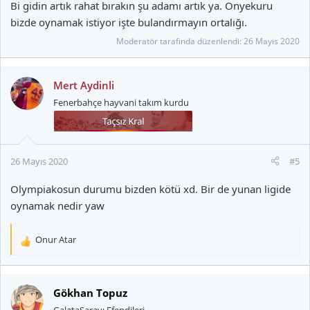
Bi gidin artık rahat bırakın şu adamı artık ya. Onyekuru
bizde oynamak istiyor işte bulandırmayın ortalığı.
Moderatör tarafında düzenlendi:
26 Mayıs 2020
Mert Aydinli
Fenerbahçe hayvani takım kurdu
26 Mayıs 2020
#5
Olympiakosun durumu bizden kötü xd. Bir de yunan ligide
oynamak nedir yaw
Onur Atar
T
e
p
k
Gökhan Topuz
i
GalataSarayı Efendileri