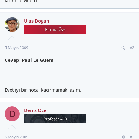
lazim Le Guen'i.
Ulas Dogan
5 Mayıs 2009
#2
Cevap: Paul Le Guen!
Evet iyi bir hoca, kacirmamak lazim.
Deniz Özer
D
5 Mayıs 2009
#3