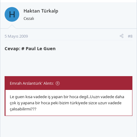
Haktan Türkalp
H
Cezalı
5 Mayıs 2009
#8
Cevap: # Paul Le Guen
Emrah Arslantürk' Alıntı:
Le guen kısa vadede iş yapan bir hoca degil..Uuzn vadede daha
çok iş yapana bir hoca peki bizim türkiyede sizce uzun vadede
çalısabilirmi???