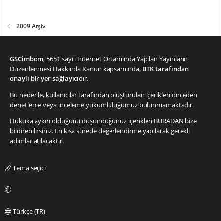
2009 Arşiv
ARADA YİNE BİRKAÇ YÜZ BİNLİK FARK VAR..
GSCimbom
, 5651 sayılı İnternet Ortamında Yapılan Yayınların
Turkspor.net istihbarat kaynakları görüşmenin bir saat kadar
Düzenlenmesi Hakkında Kanun kapsamında,
BTK tarafından
önce bittiğini büyük ölçüde anlaşma sağlandığı haberini verdiler..
onaylı bir yer sağlayıcı
dır.
Arada sadece bir kaç yüz birlik fark kaldığını ancak bunun da
önemli olmadığını belirttiler..
Bu nedenle, kullanıcılar tarafından oluşturulan içerikleri önceden
denetleme veya inceleme yükümlülüğümüz bulunmamaktadır.
Hukuka aykırı olduğunu düşündüğünüz içerikleri
BURADAN
bize
HOULLİER KENDİNE GÜVENİYOR.. ANLAŞMA BİR SENELİK..
bildirebilirsiniz. En kısa sürede değerlendirme yapılarak gerekli
adımlar atılacaktır.
Fransız Teknik Adamın anlaşmanın bir yıllık olmasını istedigi ve
başkan Polat'a "Ben kendime güveniyorum. Eğer başarısız
olursam önünüzü açmış olurum.. G.Saray'ı istediğiniz hedeflere
Tema seçici
taşıyacağıma inanıyorum. Sonra tekrar masaya otururuz"
teklifinde bulununca, tek yıllık ücret ekonomik sıkıntı içindeki
Galatasaray içinde son derece avantaj sağlıyordu..
Türkçe (TR)
Bir senelik anlaşma üzerine yapılan görüşmeler sonunda arada