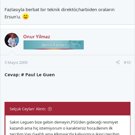
Fazlasıyla berbat bir teknik direktör,harbiden oraların
Ersun'u.
Onur Yilmaz
5 Mayıs 2009
#10
Cevap: # Paul Le Guen
Selçuk Ceylan' Alıntı:
Sakın Leguen bize gelsin demeyin,PSG'den gideceği resmiyet
kazandı ama hiç istemiyorum o karaktersiz hoca.Benim ilk
tercihm Van Gaal'dı ama Alkmaar'da kaliyormuş,ikinci tercihm