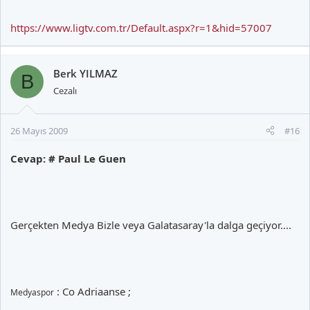
https://www.ligtv.com.tr/Default.aspx?r=1&hid=57007
Berk YILMAZ
B
Cezalı
26 Mayıs 2009
#16
Cevap: # Paul Le Guen
Gerçekten Medya Bizle veya Galatasaray'la dalga geçiyor....
: Co Adriaanse ;
Medyaspor