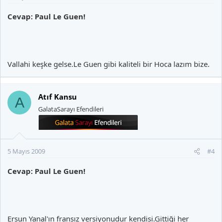
Cevap: Paul Le Guen!
Vallahi keşke gelse.Le Guen gibi kaliteli bir Hoca lazım bize.
Atıf Kansu
A
GalataSarayı Efendileri
5 Mayıs 2009
#4
Cevap: Paul Le Guen!
Ersun Yanal'ın fransız versiyonudur kendisi.Gittiği her