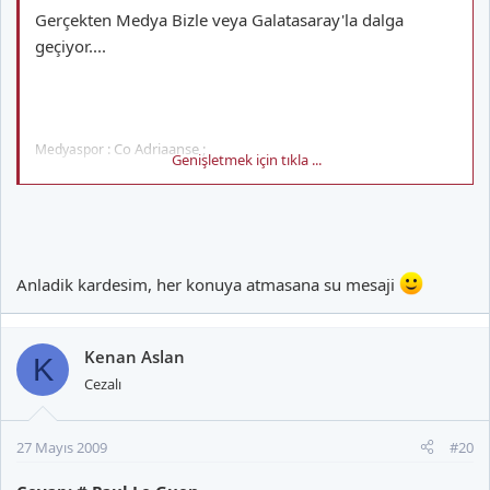
Gerçekten Medya Bizle veya Galatasaray'la dalga
geçiyor....
: Co Adriaanse ;
Medyaspor
Genişletmek için tıkla ...
Flaş!!! Galatasaray’ın Yeni Hocası Belli Oldu!
Anladik kardesim, her konuya atmasana su mesaji
26.05.2009 15:02:00
Kenan Aslan
K
Sezona Skibbe ile başlayan, ancak daha sonra Alman teknik
Cezalı
adam ile yollarını ayırıp Bülent Korkmaz ile yola devam eden
Galatasaray, gelecek sezon için Hollandalı bir hoca ile anlaştı!
27 Mayıs 2009
#20
2009-2010 sezonu için pek çok isim ile iletişime geçen Galatasaray
yönetimi, Avusturya Ligi'nde bu sezonu şampiyon olarak