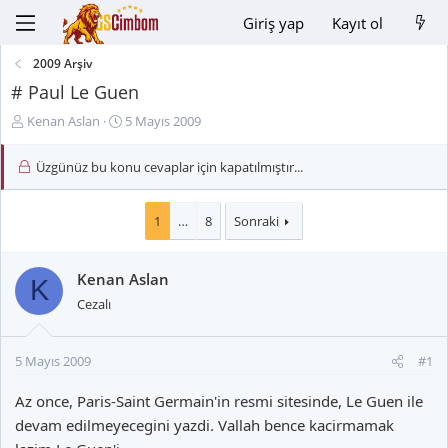
Giriş yap
Kayıt ol
2009 Arşiv
# Paul Le Guen
K
B
Kenan Aslan
5 Mayıs 2009
o
a
n
ş
Üzgünüz bu konu cevaplar için kapatılmıştır...
u
l
y
a
u
n
1
…
8
Sonraki
B
g
a
ı
Kenan Aslan
ş
ç
K
l
t
Cezalı
a
a
t
r
a
i
5 Mayıs 2009
#1
n
h
Az once, Paris-Saint Germain'in resmi sitesinde, Le Guen ile
i
devam edilmeyecegini yazdi. Vallah bence kacirmamak