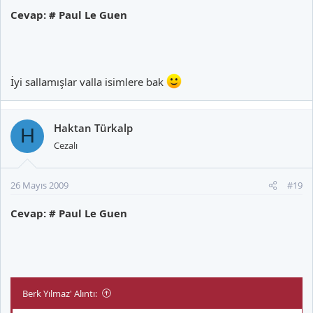
Cevap: # Paul Le Guen
İyi sallamışlar valla isimlere bak
Haktan Türkalp
H
Cezalı
26 Mayıs 2009
#19
Cevap: # Paul Le Guen
Berk Yılmaz' Alıntı: