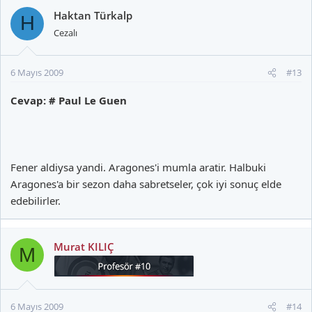
Haktan Türkalp
H
Cezalı
6 Mayıs 2009
#13
Cevap: # Paul Le Guen
Fener aldiysa yandi. Aragones'i mumla aratir. Halbuki
Aragones'a bir sezon daha sabretseler, çok iyi sonuç elde
edebilirler.
Murat KILIÇ
M
6 Mayıs 2009
#14