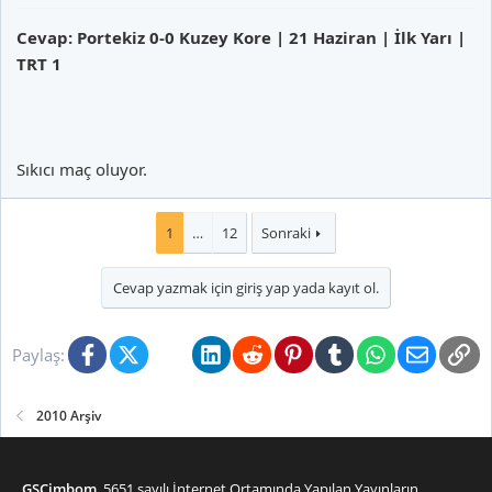
Cevap: Portekiz 0-0 Kuzey Kore | 21 Haziran | İlk Yarı |
TRT 1
Sıkıcı maç oluyor.
1
…
12
Sonraki
Cevap yazmak için giriş yap yada kayıt ol.
Facebook
X (Twitter)
Bluesky
LinkedIn
Reddit
Pinterest
Tumblr
WhatsApp
E-posta
Li
Paylaş:
2010 Arşiv
GSCimbom
, 5651 sayılı İnternet Ortamında Yapılan Yayınların