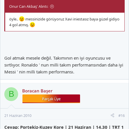
Onur Can Akbaş' Alıntı:
öyle..
messinizide görüyoruz Xavi iniestasız baya güzel gidiyo
4 gol atmış.
Gol atmak mesele değil. Takımının en iyi oyuncusu ve
sırtlıyor. Ronaldo ' nun milli takım performansından daha iyi
Messi ' nin milli takım performansı.
Boracan Başer
B
21 Haziran 2010
#16
Cevap: Portekiz-Kuzey Kore | 21 Haziran | 14.30 | TRT 1