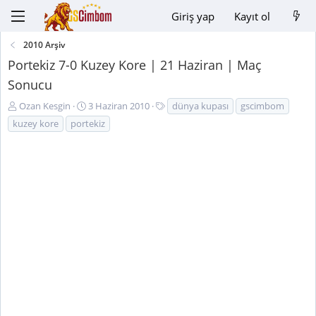
Giriş yap
Kayıt ol
2010 Arşiv
Portekiz 7-0 Kuzey Kore | 21 Haziran | Maç
Sonucu
K
B
E
Ozan Kesgin
3 Haziran 2010
dünya kupası
gscimbom
o
a
t
kuzey kore
portekiz
n
ş
i
u
l
k
y
a
e
u
n
t
B
g
l
a
ı
e
ş
ç
r
l
t
a
a
t
r
a
i
n
h
i