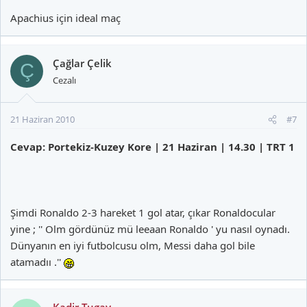
Apachius için ideal maç
Çağlar Çelik
Ç
Cezalı
21 Haziran 2010
#7
Cevap: Portekiz-Kuzey Kore | 21 Haziran | 14.30 | TRT 1
Şimdi Ronaldo 2-3 hareket 1 gol atar, çıkar Ronaldocular
yine ; '' Olm gördünüz mü leeaan Ronaldo ' yu nasıl oynadı.
Dünyanın en iyi futbolcusu olm, Messi daha gol bile
atamadıı .''