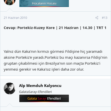
21 Haziran 2010
#13
Cevap: Portekiz-Kuzey Kore | 21 Haziran | 14.30 | TRT 1
Yalnız dün Kaka'nın kırmızı görmesi Fildişine hiç yaramadı
aksine Portekiz'e yaradı.Portekiz bu maçı kazanırsa Fildişi'nin
gruptan çıkabilmesi için Brezilya'nın son maçta Portekiz'i
yenmesi gerekir ve Kaka'sız işleri daha zor olur.
Alp Memduh Kalyoncu
GalataSarayı Efendileri