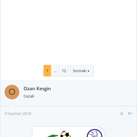
1
…
12
Sonraki
Ozan Kesgin
O
Cezalı
3 Haziran 2010
#1