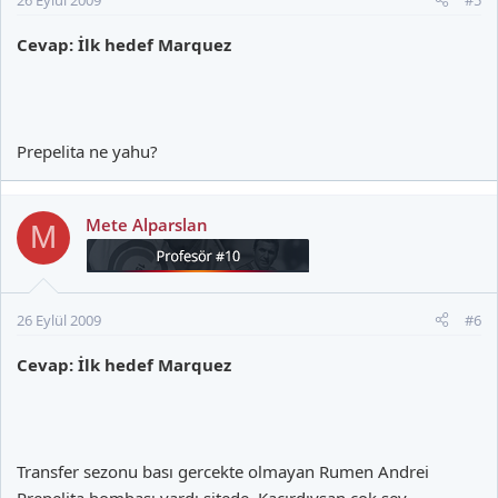
Cevap: İlk hedef Marquez
Prepelita ne yahu?
Mete Alparslan
M
26 Eylül 2009
#6
Cevap: İlk hedef Marquez
Transfer sezonu bası gercekte olmayan Rumen Andrei
Prepelita bombası vardı sitede. Kacırdıysan cok sey