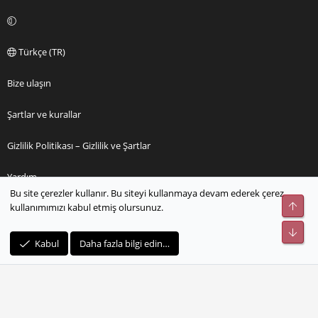
Türkçe (TR)
Bize ulaşın
Şartlar ve kurallar
Gizlilik Politikası – Gizlilik ve Şartlar
Yardım
Bu site çerezler kullanır. Bu siteyi kullanmaya devam ederek çerez
Üst
kullanımımızı kabul etmiş olursunuz.
Ana sayfa
Alt
R
Kabul
Daha fazla bilgi edin…
S
S