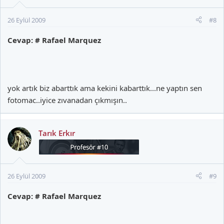
26 Eylül 2009
#8
Cevap: # Rafael Marquez
yok artık biz abarttık ama kekini kabarttık...ne yaptın sen
fotomac..iyice zıvanadan çıkmışın..
Tarık Erkır
26 Eylül 2009
#9
Cevap: # Rafael Marquez