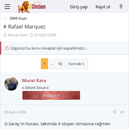
Giriş yap
Kayıt ol
2009 Arşiv
# Rafael Marquez
K
B
Murat Kara
26 Eylül 2009
o
a
n
ş
Üzgünüz bu konu cevaplar için kapatılmıştır...
u
l
y
a
u
n
1
…
50
Sonraki
B
g
a
ı
Murat Kara
ş
ç
l
t
ʚ Désiré Doué ɞ
a
a
t
r
a
i
n
h
26 Eylül 2009
#1
i
G.Saray'ın hocası, takımda 4 stoper olmasına rağmen