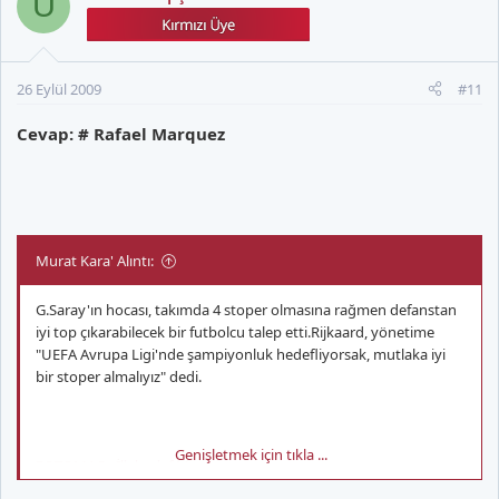
Ü
26 Eylül 2009
#11
Cevap: # Rafael Marquez
Murat Kara' Alıntı:
G.Saray'ın hocası, takımda 4 stoper olmasına rağmen defanstan
iyi top çıkarabilecek bir futbolcu talep etti.Rijkaard, yönetime
"UEFA Avrupa Ligi'nde şampiyonluk hedefliyorsak, mutlaka iyi
bir stoper almalıyız" dedi.
Genişletmek için tıkla ...
FOTOMAÇ - İlk hedef Marquez