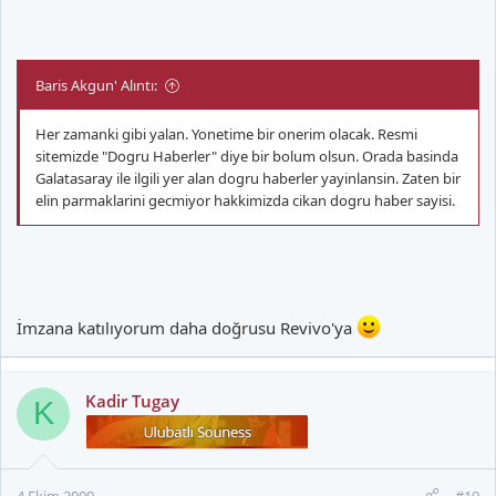
Baris Akgun' Alıntı:
Her zamanki gibi yalan. Yonetime bir onerim olacak. Resmi
sitemizde "Dogru Haberler" diye bir bolum olsun. Orada basinda
Galatasaray ile ilgili yer alan dogru haberler yayinlansin. Zaten bir
elin parmaklarini gecmiyor hakkimizda cikan dogru haber sayisi.
İmzana katılıyorum daha doğrusu Revivo'ya
Kadir Tugay
K
4 Ekim 2009
#19