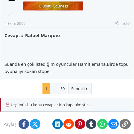
4 Ekim 2009
#20
Cevap: # Rafael Marquez
Şuanda en çok istediğim oyuncular Hamit emana.Birde topu
oyuna iyi sokan stoper
1
…
50
Sonraki
Üzgünüz bu konu cevaplar için kapatılmıştır...
Facebook
X (Twitter)
Bluesky
LinkedIn
Reddit
Pinterest
Tumblr
WhatsApp
E-posta
Li
Paylaş: