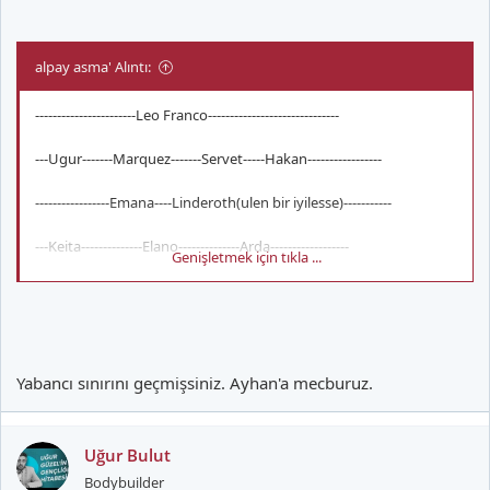
Bir kadro bundan daha öteye gitmez herhalde
alpay asma' Alıntı:
-----------------------Leo Franco------------------------------
---Ugur-------Marquez-------Servet-----Hakan-----------------
-----------------Emana----Linderoth(ulen bir iyilesse)-----------
---Keita--------------Elano--------------Arda------------------
Genişletmek için tıkla ...
------------------Baros----------------------------------------
alın size kadro,Linderoth yine sakatlanırsa oraya Hamit iyi gider.
Yabancı sınırını geçmişsiniz. Ayhan'a mecburuz.
Uğur Bulut
Bodybuilder