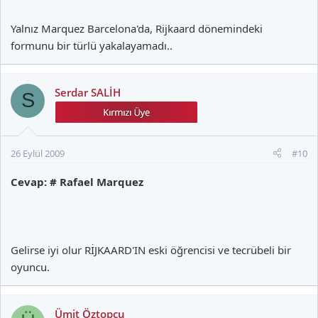
Yalnız Marquez Barcelona'da, Rijkaard dönemindeki
formunu bir türlü yakalayamadı..
Serdar SALİH
S
26 Eylül 2009
#10
Cevap: # Rafael Marquez
Gelirse iyi olur RİJKAARD'IN eski öğrencisi ve tecrübeli bir
oyuncu.
Ümit Öztopçu