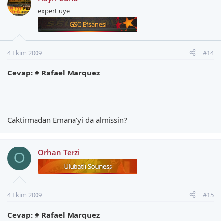
expert üye
4 Ekim 2009
#14
Cevap: # Rafael Marquez
Caktirmadan Emana'yi da almissin?
Orhan Terzi
O
4 Ekim 2009
#15
Cevap: # Rafael Marquez