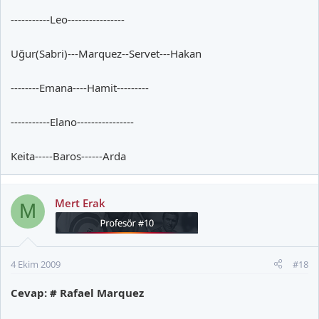
-----------Leo----------------
Uğur(Sabri)---Marquez--Servet---Hakan
--------Emana----Hamit---------
-----------Elano----------------
Keita-----Baros------Arda
Mert Erak
M
4 Ekim 2009
#18
Cevap: # Rafael Marquez