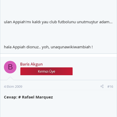
ulan Appiah'mı kaldı yau club futbolunu unutmuştur adam...
hala Appiah dionuz.. yoh, unaqunawikiwambiah !
Baris Akgun
B
4 Ekim 2009
#16
Cevap: # Rafael Marquez