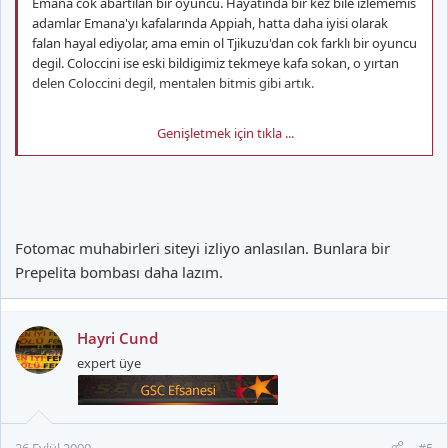
Emana cok abartılan bir oyuncu. Hayatında bir kez bile izlememis
adamlar Emana'yı kafalarında Appiah, hatta daha iyisi olarak
falan hayal ediyolar, ama emin ol Tjikuzu'dan cok farklı bir oyuncu
degil. Coloccini ise eski bildigimiz tekmeye kafa sokan, o yırtan
delen Coloccini degil, mentalen bitmis gibi artık.
Genişletmek için tıkla ...
Ayaklarına hakim bir libero veya bir Popescu istiyosanız, ki
gercekten lazım bu takıma;
Rafael Marquez'den gerisi yalan.
Fazla tuzlu olacagını da zennetmem.
Fotomac muhabirleri siteyi izliyo anlasılan. Bunlara bir
Prepelita bombası daha lazım.
Hayri Cund
expert üye
26 Eylül 2009
#5