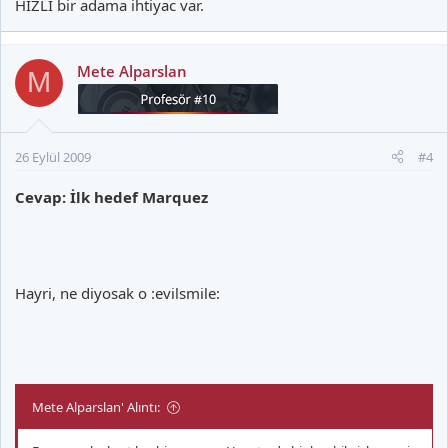
HIZLI bir adama ihtiyac var.
Mete Alparslan
M
26 Eylül 2009
#4
Cevap: İlk hedef Marquez
Hayri, ne diyosak o :evilsmile:
Mete Alparslan' Alıntı: