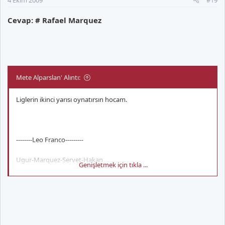
Cevap: # Rafael Marquez
Mete Alparslan' Alıntı:
Liglerin ikinci yarısı oynatırsın hocam.
--------Leo Franco---------
Ugur-Marquez-Servet-Hakan
Genişletmek için tıkla ...
---Linderoth-Elano-Appiah---
Keita-------Baros-------Arda