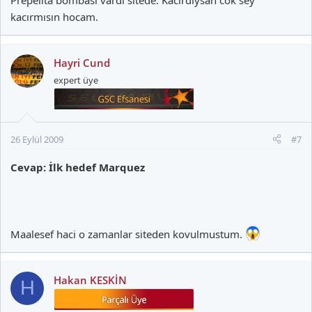
kacırmısın hocam.
Hayri Cund
expert üye
26 Eylül 2009
#7
Cevap: İlk hedef Marquez
Maalesef haci o zamanlar siteden kovulmustum.
Hakan KESKİN
H