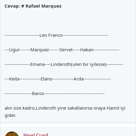
Cevap: # Rafael Marquez
-----------------------Leo Franco------------------------------
---Ugur-------Marquez-------Servet-----Hakan-----------------
-----------------Emana----Linderoth(ulen bir iyilesse)-----------
---Keita--------------Elano--------------Arda------------------
------------------Baros----------------------------------------
alın size kadro,Linderoth yine sakatlanırsa oraya Hamit iyi
gider.
Hayri Cund