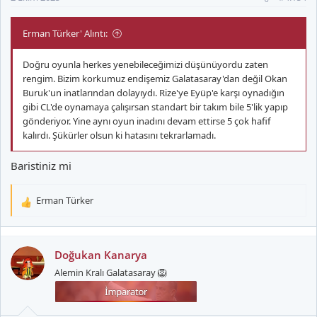
:
Erman Türker' Alıntı:
Doğru oyunla herkes yenebileceğimizi düşünüyordu zaten
rengim. Bizim korkumuz endişemiz Galatasaray'dan değil Okan
Buruk'un inatlarından dolayıydı. Rize'ye Eyüp'e karşı oynadığın
gibi CL'de oynamaya çalışırsan standart bir takım bile 5'lik yapıp
gönderiyor. Yine aynı oyun inadını devam ettirse 5 çok hafif
kalırdı. Şükürler olsun ki hatasını tekrarlamadı.
Baristiniz mi
Erman Türker
T
e
p
k
Doğukan Kanarya
i
Alemin Kralı Galatasaray 🦁
l
e
r