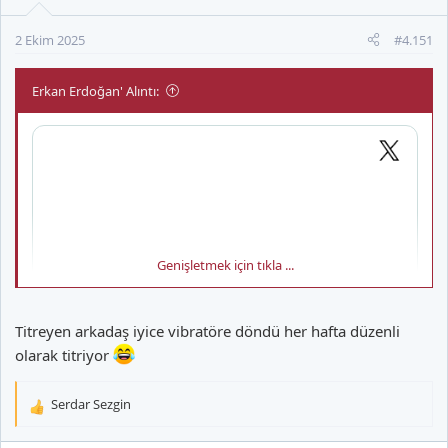
e
r
2 Ekim 2025
#4.151
:
Erkan Erdoğan' Alıntı:
Genişletmek için tıkla ...
Titreyen arkadaş iyice vibratöre döndü her hafta düzenli
olarak titriyor
Serdar Sezgin
T
e