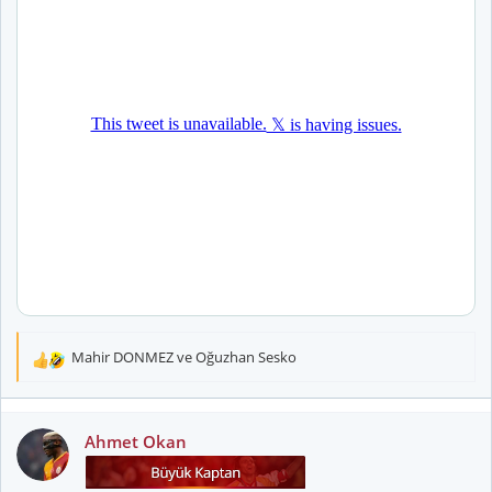
Mahir DONMEZ
ve
Oğuzhan Sesko
T
e
p
k
Ahmet Okan
i
l