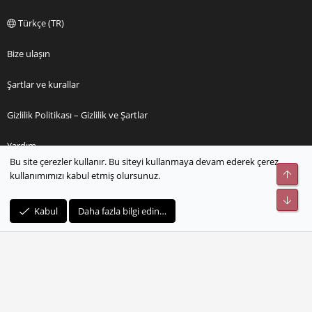
Türkçe (TR)
Bize ulaşın
Şartlar ve kurallar
Gizlilik Politikası – Gizlilik ve Şartlar
Yardım
Bu site çerezler kullanır. Bu siteyi kullanmaya devam ederek çerez
Üst
kullanımımızı kabul etmiş olursunuz.
Ana sayfa
Alt
R
Kabul
Daha fazla bilgi edin…
S
S