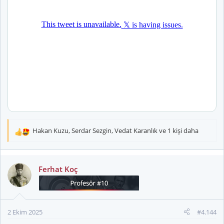
Hakan Kuzu
,
Serdar Sezgin
,
Vedat Karanlık
ve 1 kişi daha
T
e
p
k
Ferhat Koç
i
l
e
r
2 Ekim 2025
#4.144
: