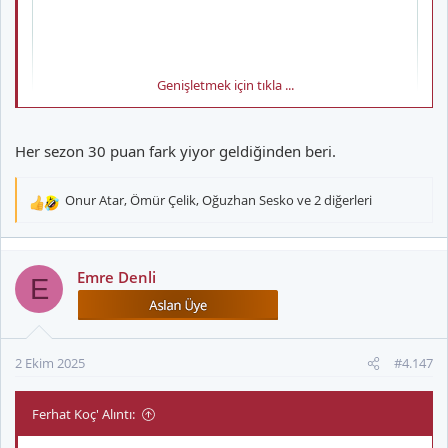
Genişletmek için tıkla ...
Her sezon 30 puan fark yiyor geldiğinden beri.
Onur Atar
,
Ömür Çelik
,
Oğuzhan Sesko
ve 2 diğerleri
T
e
p
k
Emre Denli
E
i
l
e
r
2 Ekim 2025
#4.147
:
Ferhat Koç' Alıntı: