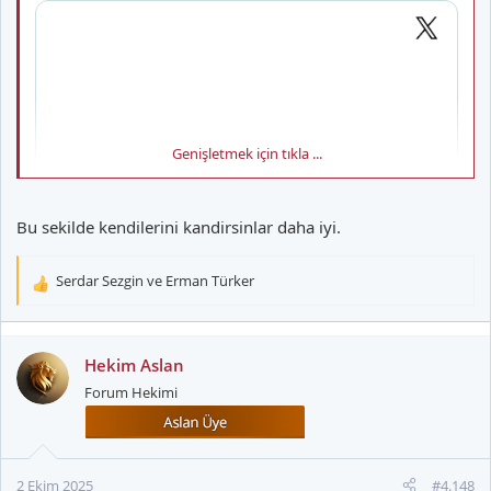
Genişletmek için tıkla ...
Bu sekilde kendilerini kandirsinlar daha iyi.
Serdar Sezgin
ve
Erman Türker
T
e
p
k
Hekim Aslan
i
Forum Hekimi
l
e
r
:
2 Ekim 2025
#4.148