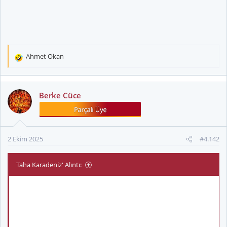
Ahmet Okan
T
e
p
k
Berke Cüce
i
l
e
r
2 Ekim 2025
#4.142
:
Taha Karadeniz' Alıntı: