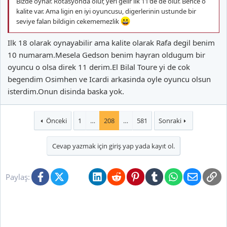
Bizde oynar. Rotasyonda olur, yeri gelir ilk 11'de de olur. Bence o
kalite var. Ama ligin en iyi oyuncusu, digerlerinin ustunde bir
seviye falan bildigin cekememezlik
Ilk 18 olarak oynayabilir ama kalite olarak Rafa degil benim
10 numaram.Mesela Gedson benim hayran oldugum bir
oyuncu o olsa direk 11 derim.El Bilal Toure yi de cok
begendim Osimhen ve Icardi arkasinda oyle oyuncu olsun
isterdim.Onun disinda baska yok.
Önceki
1
…
208
…
581
Sonraki
Cevap yazmak için giriş yap yada kayıt ol.
Facebook
X (Twitter)
Bluesky
LinkedIn
Reddit
Pinterest
Tumblr
WhatsApp
E-posta
Li
Paylaş: