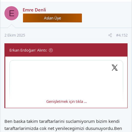
p
k
Emre Denli
E
i
l
e
r
2 Ekim 2025
#4.152
:
Erkan Erdoğan' Alıntı:
Genişletmek için tıkla ...
Ben baska takim taraftarlarini suclamiyorum bizim kendi
taraftarlarimizda cok net yenilecegimizi dusunuyordu.Ben