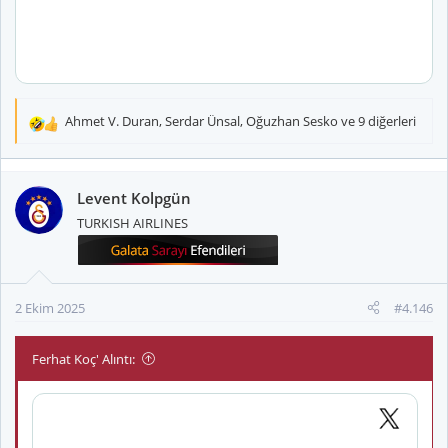
Ahmet V. Duran
,
Serdar Ünsal
,
Oğuzhan Sesko
ve 9 diğerleri
T
e
p
k
Levent Kolpgün
i
TURKISH AIRLINES
l
e
r
:
2 Ekim 2025
#4.146
Ferhat Koç' Alıntı: