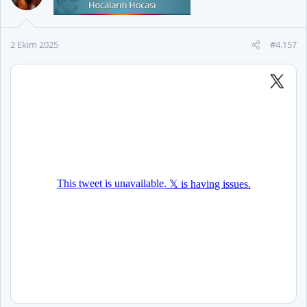
l
e
r
2 Ekim 2025
#4.157
: