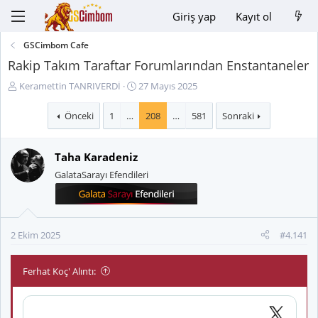
Giriş yap
Kayıt ol
GSCimbom Cafe
Rakip Takım Taraftar Forumlarından Enstantaneler
K
B
Keramettin TANRIVERDİ
27 Mayıs 2025
o
a
n
ş
Önceki
1
…
208
…
581
Sonraki
u
l
y
a
Taha Karadeniz
u
n
B
g
GalataSarayı Efendileri
a
ı
ş
ç
l
t
a
a
2 Ekim 2025
#4.141
t
r
a
i
n
h
Ferhat Koç' Alıntı:
i