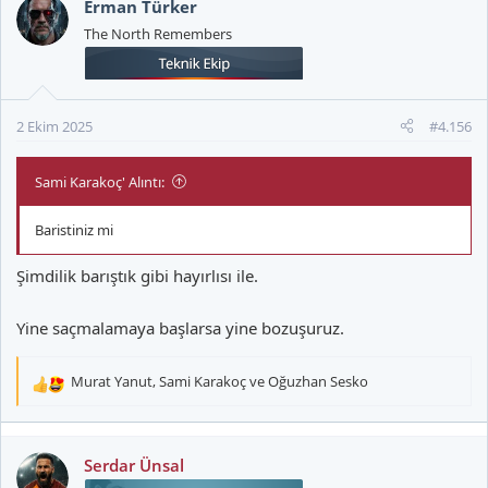
Erman Türker
The North Remembers
2 Ekim 2025
#4.156
Sami Karakoç' Alıntı:
Baristiniz mi
Şimdilik barıştık gibi hayırlısı ile.
Yine saçmalamaya başlarsa yine bozuşuruz.
Murat Yanut
,
Sami Karakoç
ve
Oğuzhan Sesko
T
e
p
k
Serdar Ünsal
i