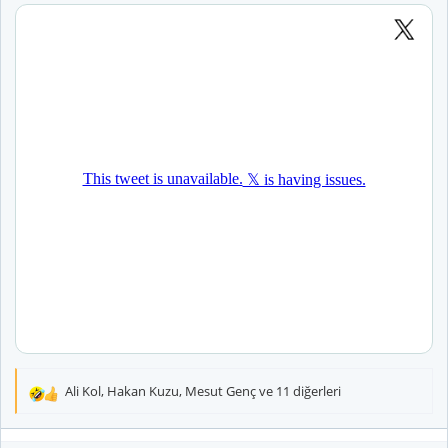
Ali Kol
,
Hakan Kuzu
,
Mesut Genç
ve 11 diğerleri
T
e
p