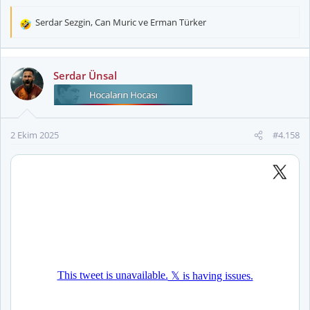
Serdar Sezgin
,
Can Muric
ve
Erman Türker
T
e
p
k
Serdar Ünsal
i
l
e
r
2 Ekim 2025
#4.158
: