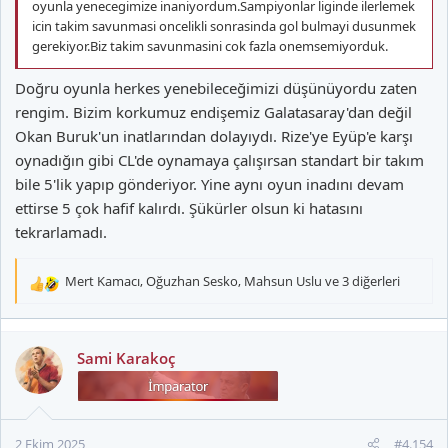
oyunla yenecegimize inaniyordum.Sampiyonlar liginde ilerlemek
icin takim savunmasi oncelikli sonrasinda gol bulmayi dusunmek
gerekiyor.Biz takim savunmasini cok fazla onemsemiyorduk.
Doğru oyunla herkes yenebileceğimizi düşünüyordu zaten
rengim. Bizim korkumuz endişemiz Galatasaray'dan değil
Okan Buruk'un inatlarından dolayıydı. Rize'ye Eyüp'e karşı
oynadığın gibi CL'de oynamaya çalışırsan standart bir takım
bile 5'lik yapıp gönderiyor. Yine aynı oyun inadını devam
ettirse 5 çok hafif kalırdı. Şükürler olsun ki hatasını
tekrarlamadı.
Mert Kamacı
,
Oğuzhan Sesko
,
Mahsun Uslu
ve 3 diğerleri
T
e
p
k
Sami Karakoç
i
l
e
r
2 Ekim 2025
#4.154