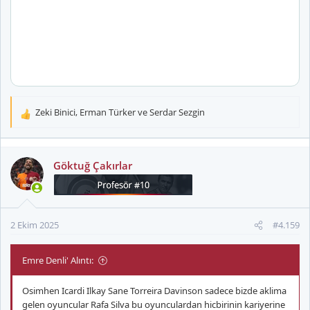
Zeki Binici
,
Erman Türker
ve
Serdar Sezgin
T
e
p
k
Göktuğ Çakırlar
i
l
e
r
2 Ekim 2025
#4.159
:
Emre Denli' Alıntı:
Osimhen Icardi Ilkay Sane Torreira Davinson sadece bizde aklima
gelen oyuncular Rafa Silva bu oyunculardan hicbirinin kariyerine