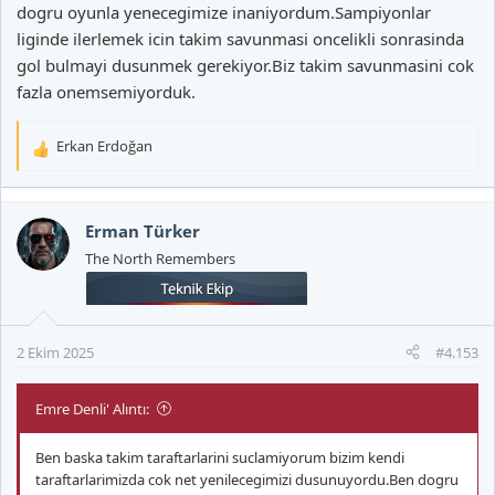
dogru oyunla yenecegimize inaniyordum.Sampiyonlar
liginde ilerlemek icin takim savunmasi oncelikli sonrasinda
gol bulmayi dusunmek gerekiyor.Biz takim savunmasini cok
fazla onemsemiyorduk.
Erkan Erdoğan
T
e
p
k
Erman Türker
i
The North Remembers
l
e
r
:
2 Ekim 2025
#4.153
Emre Denli' Alıntı:
Ben baska takim taraftarlarini suclamiyorum bizim kendi
taraftarlarimizda cok net yenilecegimizi dusunuyordu.Ben dogru