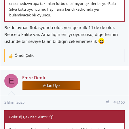
erisemedi.Avrupa takimlari futbolu bilmiyor bjk liler biliyor.Rafa
Silva kotu oyuncu mu hayir ama kendi kadromda yer
bulamiyacak bir oyuncu.
Bizde oynar. Rotasyonda olur, yeri gelir ilk 11'de de olur.
Bence o kalite var. Ama ligin en iyi oyuncusu, digerlerinin
ustunde bir seviye falan bildigin cekememezlik
Ömür Çelik
T
e
p
k
Emre Denli
E
i
l
e
r
2 Ekim 2025
#4.160
:
Göktuğ Çakırlar' Alıntı: